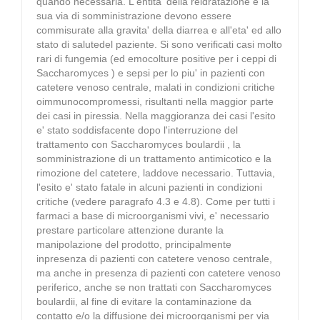
quando necessaria. L'entita' della reidratazione e la
sua via di somministrazione devono essere
commisurate alla gravita' della diarrea e all'eta' ed allo
stato di salutedel paziente. Si sono verificati casi molto
rari di fungemia (ed emocolture positive per i ceppi di
Saccharomyces ) e sepsi per lo piu' in pazienti con
catetere venoso centrale, malati in condizioni critiche
oimmunocompromessi, risultanti nella maggior parte
dei casi in piressia. Nella maggioranza dei casi l'esito
e' stato soddisfacente dopo l'interruzione del
trattamento con Saccharomyces boulardii , la
somministrazione di un trattamento antimicotico e la
rimozione del catetere, laddove necessario. Tuttavia,
l'esito e' stato fatale in alcuni pazienti in condizioni
critiche (vedere paragrafo 4.3 e 4.8). Come per tutti i
farmaci a base di microorganismi vivi, e' necessario
prestare particolare attenzione durante la
manipolazione del prodotto, principalmente
inpresenza di pazienti con catetere venoso centrale,
ma anche in presenza di pazienti con catetere venoso
periferico, anche se non trattati con Saccharomyces
boulardii, al fine di evitare la contaminazione da
contatto e/o la diffusione dei microorganismi per via