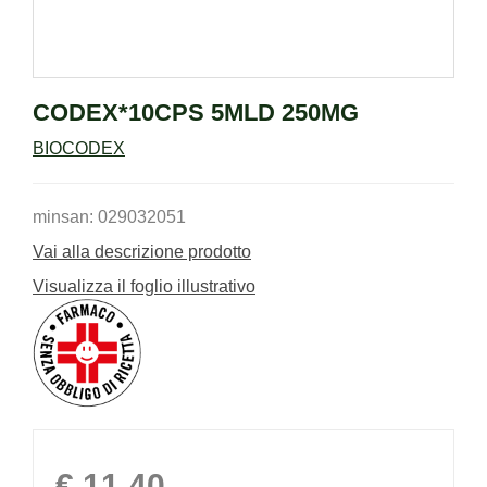
CODEX*10CPS 5MLD 250MG
BIOCODEX
minsan: 029032051
Vai alla descrizione prodotto
Visualizza il foglio illustrativo
Prezzo
€ 11,40