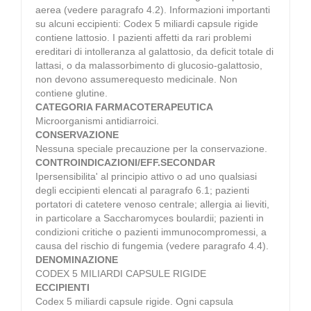
aerea (vedere paragrafo 4.2). Informazioni importanti
su alcuni eccipienti: Codex 5 miliardi capsule rigide
contiene lattosio. I pazienti affetti da rari problemi
ereditari di intolleranza al galattosio, da deficit totale di
lattasi, o da malassorbimento di glucosio-galattosio,
non devono assumerequesto medicinale. Non
contiene glutine.
CATEGORIA FARMACOTERAPEUTICA
Microorganismi antidiarroici.
CONSERVAZIONE
Nessuna speciale precauzione per la conservazione.
CONTROINDICAZIONI/EFF.SECONDAR
Ipersensibilita' al principio attivo o ad uno qualsiasi
degli eccipienti elencati al paragrafo 6.1; pazienti
portatori di catetere venoso centrale; allergia ai lieviti,
in particolare a Saccharomyces boulardii; pazienti in
condizioni critiche o pazienti immunocompromessi, a
causa del rischio di fungemia (vedere paragrafo 4.4).
DENOMINAZIONE
CODEX 5 MILIARDI CAPSULE RIGIDE
ECCIPIENTI
Codex 5 miliardi capsule rigide. Ogni capsula