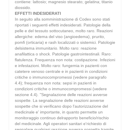
contiene: lattosio; magnesio stearato; gelatina; titanio
diossido.
EFFETTI INDESIDERATI
In seguito alla somministrazione di Codex sono stati
riportati i seguenti effetti indesiderati. Patologie della
pelle e del tessuto sottocutaneo, molto raro. Reazioni
allergiche: edema del viso (angioedema), prurito,
pomfi (orticaria) e rash localizzati o sistemici. Patologie
delsistema immunitario. Molto raro: reazione
anafilattica o shock. Patologie gastrointestinali. Raro:
flatulenza. Frequenza non nota: costipazione. Infezioni
e infestazioni. Molto raro: fungemia in pazienti con
catetere venoso centrale e in pazienti in condizioni
critiche o immunocompromessi (vedere paragrafo
4.4); frequenza non nota: sepsi in pazienti in
condizioni critiche o immunocompromessi (vedere
sezione 4.4). "Segnalazione delle reazioni avverse
sospette. La segnalazione delle reazioni avverse
sospette che si verificano dopo l'autorizzazione del
medicinale e' importante, in quanto permette un
monitoraggio continuo delrapporto beneficio/rischio
del medicinale. Agli operatori sanitari e'richiesto di
segnalare qualsiasi reazione avversa sospetta tramite