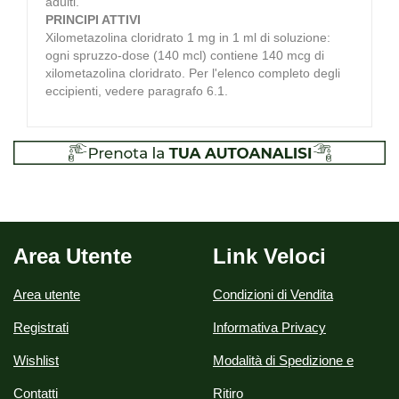
adulti.
PRINCIPI ATTIVI
Xilometazolina cloridrato 1 mg in 1 ml di soluzione:
ogni spruzzo-dose (140 mcl) contiene 140 mcg di
xilometazolina cloridrato. Per l'elenco completo degli
eccipienti, vedere paragrafo 6.1.
Area Utente
Link Veloci
Area utente
Condizioni di Vendita
Registrati
Informativa Privacy
Wishlist
Modalità di Spedizione e
Contatti
Ritiro