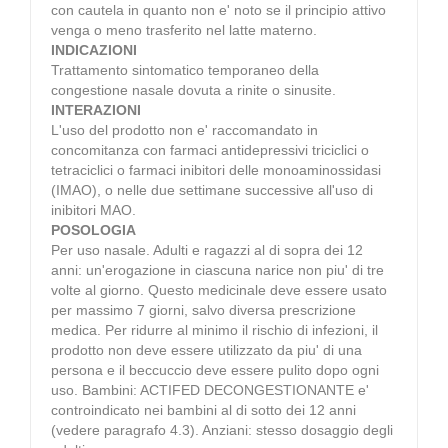
con cautela in quanto non e' noto se il principio attivo
venga o meno trasferito nel latte materno.
INDICAZIONI
Trattamento sintomatico temporaneo della
congestione nasale dovuta a rinite o sinusite.
INTERAZIONI
L'uso del prodotto non e' raccomandato in
concomitanza con farmaci antidepressivi triciclici o
tetraciclici o farmaci inibitori delle monoaminossidasi
(IMAO), o nelle due settimane successive all'uso di
inibitori MAO.
POSOLOGIA
Per uso nasale. Adulti e ragazzi al di sopra dei 12
anni: un'erogazione in ciascuna narice non piu' di tre
volte al giorno. Questo medicinale deve essere usato
per massimo 7 giorni, salvo diversa prescrizione
medica. Per ridurre al minimo il rischio di infezioni, il
prodotto non deve essere utilizzato da piu' di una
persona e il beccuccio deve essere pulito dopo ogni
uso. Bambini: ACTIFED DECONGESTIONANTE e'
controindicato nei bambini al di sotto dei 12 anni
(vedere paragrafo 4.3). Anziani: stesso dosaggio degli