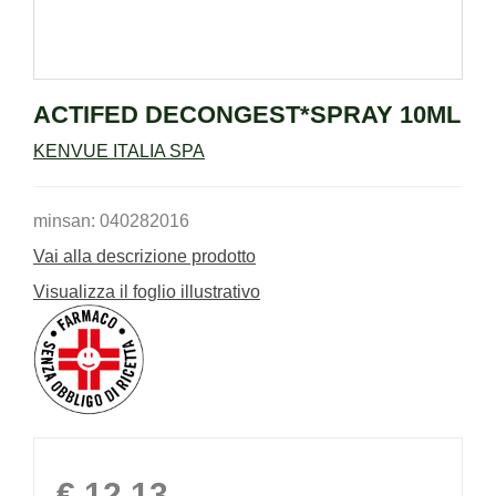
ACTIFED DECONGEST*SPRAY 10ML
KENVUE ITALIA SPA
minsan: 040282016
Vai alla descrizione prodotto
Visualizza il foglio illustrativo
Prezzo
€ 12,13