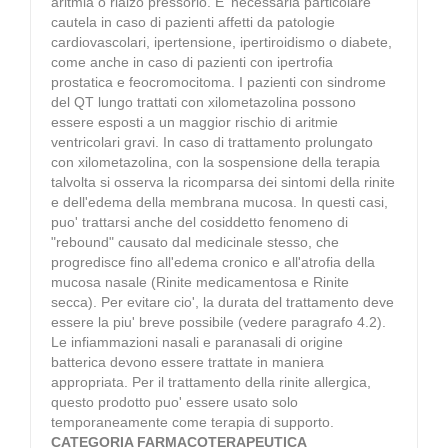
aritmia o rialzo pressorio. E' necessaria particolare
cautela in caso di pazienti affetti da patologie
cardiovascolari, ipertensione, ipertiroidismo o diabete,
come anche in caso di pazienti con ipertrofia
prostatica e feocromocitoma. I pazienti con sindrome
del QT lungo trattati con xilometazolina possono
essere esposti a un maggior rischio di aritmie
ventricolari gravi. In caso di trattamento prolungato
con xilometazolina, con la sospensione della terapia
talvolta si osserva la ricomparsa dei sintomi della rinite
e dell'edema della membrana mucosa. In questi casi,
puo' trattarsi anche del cosiddetto fenomeno di
"rebound" causato dal medicinale stesso, che
progredisce fino all'edema cronico e all'atrofia della
mucosa nasale (Rinite medicamentosa e Rinite
secca). Per evitare cio', la durata del trattamento deve
essere la piu' breve possibile (vedere paragrafo 4.2).
Le infiammazioni nasali e paranasali di origine
batterica devono essere trattate in maniera
appropriata. Per il trattamento della rinite allergica,
questo prodotto puo' essere usato solo
temporaneamente come terapia di supporto.
CATEGORIA FARMACOTERAPEUTICA