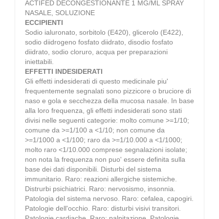
ACTIFED DECONGESTIONANTE 1 MG/ML SPRAY
NASALE, SOLUZIONE
ECCIPIENTI
Sodio ialuronato, sorbitolo (E420), glicerolo (E422),
sodio diidrogeno fosfato diidrato, disodio fosfato
diidrato, sodio cloruro, acqua per preparazioni
iniettabili.
EFFETTI INDESIDERATI
Gli effetti indesiderati di questo medicinale piu'
frequentemente segnalati sono pizzicore o bruciore di
naso e gola e secchezza della mucosa nasale. In base
alla loro frequenza, gli effetti indesiderati sono stati
divisi nelle seguenti categorie: molto comune >=1/10;
comune da >=1/100 a <1/10; non comune da
>=1/1000 a <1/100; raro da >=1/10.000 a <1/1000;
molto raro <1/10.000 comprese segnalazioni isolate;
non nota la frequenza non puo' essere definita sulla
base dei dati disponibili. Disturbi del sistema
immunitario. Raro: reazioni allergiche sistemiche.
Distrurbi psichiatrici. Raro: nervosismo, insonnia.
Patologia del sistema nervoso. Raro: cefalea, capogiri.
Patologie dell'occhio. Raro: disturbi visivi transitori.
Patologie cardiache. Raro: palpitazione. Patologie