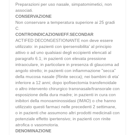
Preparazioni per uso nasale, simpatomimetici, non
associati.
CONSERVAZIONE
Non conservare a temperatura superiore ai 25 gradi
C.
CONTROINDICAZIONI/EFF.SECONDAR
ACTIFED DECONGESTIONANTE non deve essere
utilizzato: in pazienti con ipersensibilita' al principio
attivo o ad uno qualsiasi degli eccipienti elencati al
paragrafo 6.1; in pazienti con elevata pressione
intraoculare, in particolare in presenza di glaucoma ad
angolo stretto; in pazienti con infiammazione "secca"
della mucosa nasale (Rinite secca); nei bambini di eta'
inferiore a 12 anni; dopo ipofisectomia transfenoidale
o altro intervento chirurgico transnasale/transorale con
esposizione della dura madre; in pazienti in cura con
inibitori della monoaminossidasi (IMAO) o che hanno
utilizzato questi farmaci nelle precedenti 2 settimane,
o in pazienti che assumono altri prodotti medicinali con
potenziale effetto ipertensivo; in pazienti con rinite
atrofica o vasomotoria.
DENOMINAZIONE