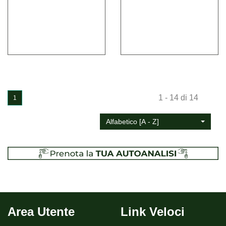
U
FORTI
30CPS non
SUBLIMI
30CPR non
U
è
30CPS
è
30CPR
disponibile
disponibile
1 - 14 di 14
1
Alfabetico [A - Z]
Area Utente
Link Veloci