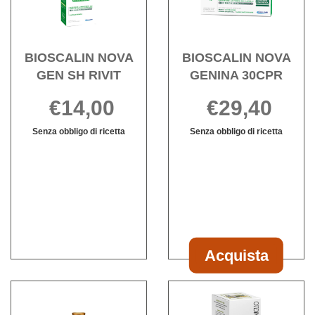
SH
30CPR
carrello
RIVIT alla
wishli
wishlist
BIOSCALIN NOVA
BIOSCALIN NOVA
GEN SH RIVIT
GENINA 30CPR
€14,00
€29,40
Senza obbligo di ricetta
Senza obbligo di ricetta
BIOSCALIN
Informazioni
Informazioni
NOVA
su BIOSCALIN
su BIOSCALI
GEN
NOVA
NOVA
SH
GEN
GENINA
RIVIT non
SH
30CPR
è
RIVIT
disponibile
Acquista
Acquista BIOS
NOVA
Acquista ESTETIC
Acqui
GENINA
FORMULA
-