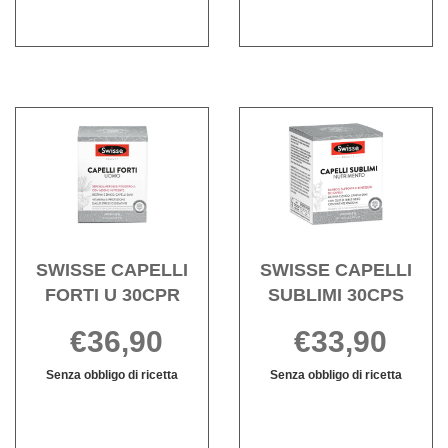
Acquista SWISSE
Acqu
CAPELLI
CAPE
FORTI
SUBL
U
30CPS
30CPR alla
wishli
wishlist
SWISSE CAPELLI
SWISSE CAPELLI
FORTI U 30CPR
SUBLIMI 30CPS
€36,90
€33,90
Senza obbligo di ricetta
Senza obbligo di ricetta
SWISSE
Informazioni
SWISSE
Informazioni
CAPELLI
su SWISSE
CAPELLI
su SWISSE
FORTI
CAPELLI
SUBLIMI
CAPELLI