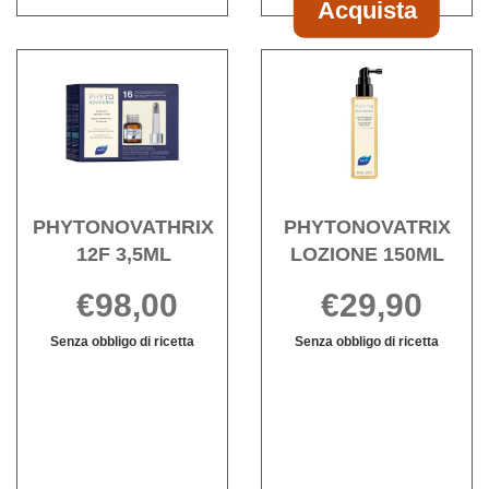
Acquista
Acquista PHY
PHYTOPHAN
Acquista PHYTONOVATHRIX
Acqu
1+1 al
12F
LOZI
carrello
3,5ML alla
150ML
wishlist
wishli
PHYTONOVATHRIX
PHYTONOVATRIX
12F 3,5ML
LOZIONE 150ML
€98,00
€29,90
Senza obbligo di ricetta
Senza obbligo di ricetta
PHYTONOVATHRIX
Informazioni
PHYTONOVA
Informazioni
12F
su PHYTONOVATHRIX
LOZIONE
su PHYTONO
3,5ML non
12F
150ML non
LOZIONE
è
3,5ML
è
150ML
disponibile
disponibile