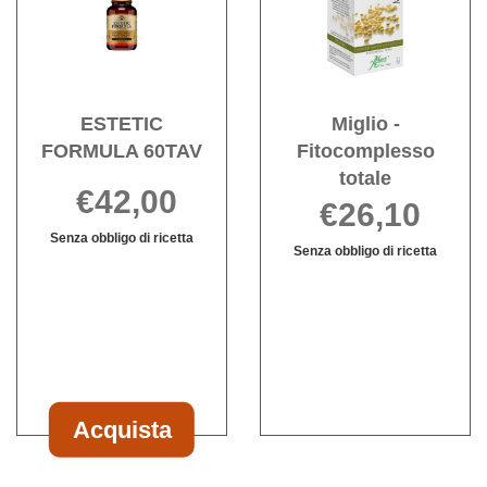
30CPR al
60TAV alla
Fitoc
carrello
wishlist
totale
wishli
ESTETIC
Miglio -
FORMULA 60TAV
Fitocomplesso
totale
€42,00
€26,10
Senza obbligo di ricetta
Senza obbligo di ricetta
Informazioni
Miglio
Informazioni
su ESTETIC
-
su Miglio
FORMULA
Fitocomplesso
-
60TAV
totale non
Fitocomplesso
è
totale
disponibile
Acquista
Acquista ESTETIC
FORMULA