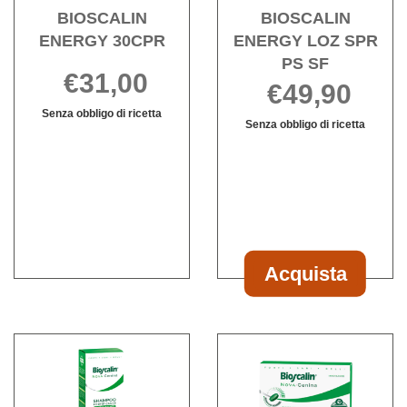
wishli
BIOSCALIN
BIOSCALIN
ENERGY 30CPR
ENERGY LOZ SPR
PS SF
€31,00
€49,90
Senza obbligo di ricetta
Senza obbligo di ricetta
BIOSCALIN
Informazioni
Informazioni
ENERGY
su BIOSCALIN
su BIOSCALI
30CPR non
ENERGY
ENERGY
è
30CPR
LOZ
disponibile
SPR
PS
SF
Acquista
Acquista BIOS
ENERGY
LOZ
Acquista BIOSCALIN
Acqu
SPR
NOVA
NOV
PS
GEN
GENI
SF al