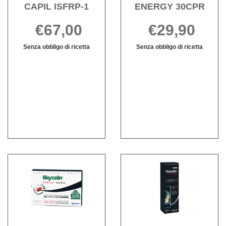
CAPIL ISFRP-1
ENERGY 30CPR
€67,00
€29,90
Senza obbligo di ricetta
Senza obbligo di ricetta
BIOSCALIN
Informazioni
BIOSCALIN
Informazioni
ATTIV
su BIOSCALIN
ENERGY
su BIOSCALI
CAPIL
ATTIV
30CPR non
ENERGY
ISFRP-
CAPIL
è
30CPR
1 non
ISFRP-
disponibile
è
1
disponibile
Acquista BIOSCALIN
Acqu
ENERGY
ENE
30CPR alla
LOZ
wishlist
SPR
PS
SF al