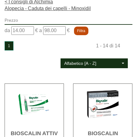
<
I consigli di Alchimia
Alopecia - Caduta dei capelli - Minoxidil
Prezzo
filtra
filtra
da
€
a
€
da
a
1 - 14 di 14
1
Alfabetico [A - Z]
Acquista BIOSCALIN
Acqu
ATTIV
ENE
CAPIL
30CPR
ISFRP-
wishli
1 alla
wishlist
BIOSCALIN ATTIV
BIOSCALIN