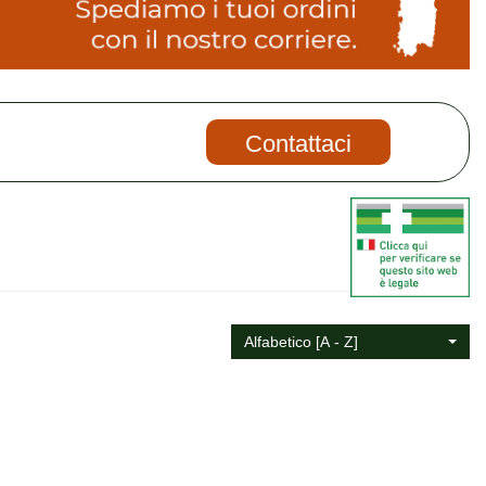
Contattaci
Alfabetico [A - Z]