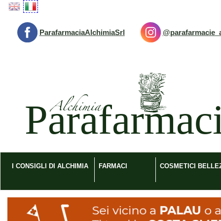
Passa
al
contenuto
ParafarmaciaAlchimiaSrl
@parafarmacie_a
principale
Parafarmacia
Alchimia
srl
I CONSIGLI DI ALCHIMIA
FARMACI
COSMETICI BELLE