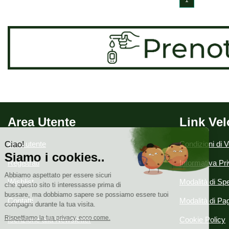
1
Area Utente
Link Vel
Area utente
Condizioni di V
Registrati
Informativa Pr
Wishlist
Modalità di Spe
Contatti
Modalità di P
Iscrizione alla Newsletter
Cookie Policy