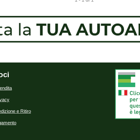
oci
endita
ivacy
dizione e Ritiro
agamento