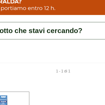
dotto che stavi cercando?
1 - 1 di 1
Acquista ORALB
PW