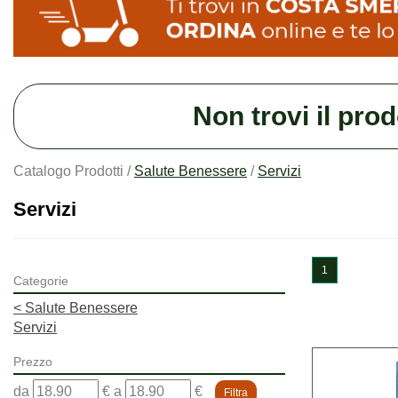
Non trovi il pro
Catalogo Prodotti /
Salute Benessere
/
Servizi
Servizi
1
Categorie
<
Salute Benessere
Servizi
Prezzo
filtra
filtra
da
€
a
€