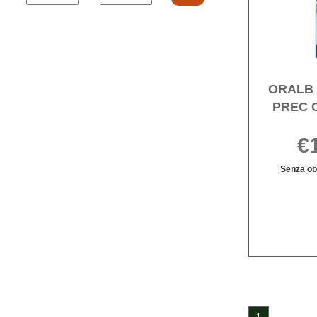
da
a
ORALB 
PREC 
€
Senza obb