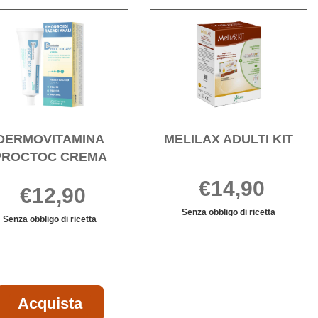
NONET
Acquista DERMOVITAMINA
Acqui
PROCTOC
ADUL
CREMA alla
KIT al
wishlist
wishli
DERMOVITAMINA
MELILAX ADULTI KIT
PROCTOC CREMA
€14,90
€12,90
Senza obbligo di ricetta
Senza obbligo di ricetta
MELILAX
Informazioni
Informazioni
ADULTI
su MELILAX
su DERMOVITAMINA
KIT non
ADULTI
PROCTOC
è
KIT
CREMA
disponibile
T
Acquista DERMOVITAMINA
Acquista
PROCTOC