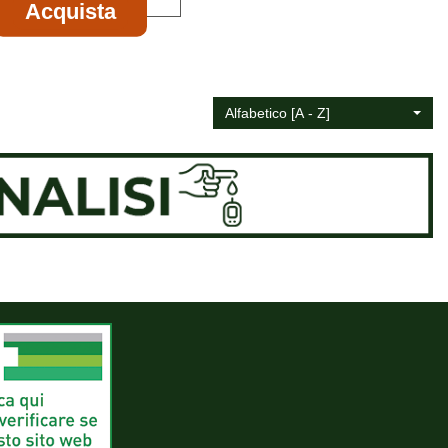
Acquista NeoFitoroid
Acquista
Opercoli al
carrello
Alfabetico [A - Z]