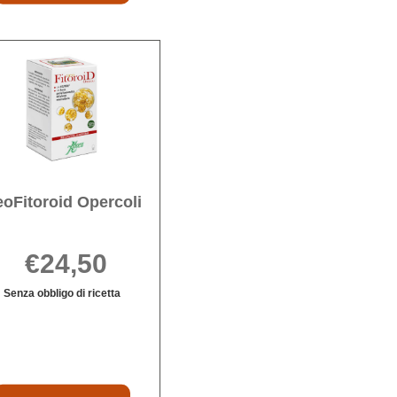
CREMA al
carrello
itoroid
Acquista NeoFitoroid
Opercoli alla
wishlist
oFitoroid Opercoli
€24,50
Senza obbligo di ricetta
Informazioni
su NeoFitoroid
Opercoli