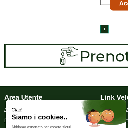
Ac
1
Area Utente
Link Vel
Area utente
Condizioni di V
Registrati
Informativa Pr