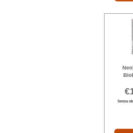
Neo
Bio
€
Senza obb