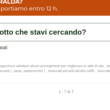
dotto che stavi cercando?
anali
pportuno adottare alcuni accorgimenti per migliorare lo stile di vita : i
 piccanti (, pepe, peperoncino ) , insaccati piccanti,alcolici,caffè , ciocc
1 - 7 di 7