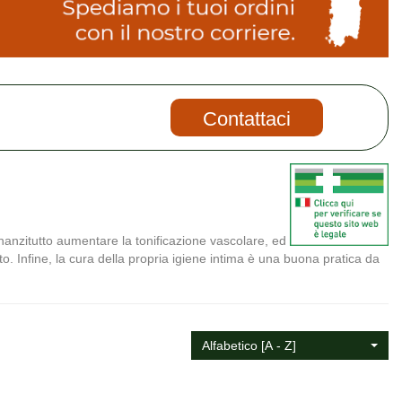
Contattaci
nnanzitutto aumentare la tonificazione vascolare, ed
olato. Infine, la cura della propria igiene intima è una buona pratica da
Alfabetico [A - Z]