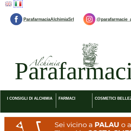
Passa
al
contenuto
ParafarmaciaAlchimiaSrl
@parafarmacie_a
principale
Parafarmacia
Alchimia
srl
I CONSIGLI DI ALCHIMIA
FARMACI
COSMETICI BELLE