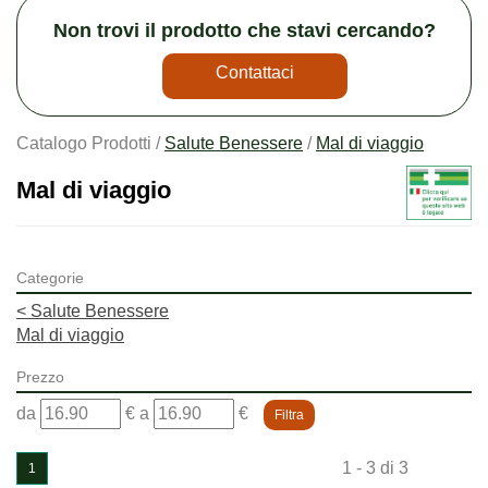
Non trovi il prodotto che stavi cercando?
Contattaci
Catalogo Prodotti /
Salute Benessere
/
Mal di viaggio
Mal di viaggio
Categorie
<
Salute Benessere
Mal di viaggio
Prezzo
filtra
filtra
da
€
a
€
da
a
1 - 3 di 3
1