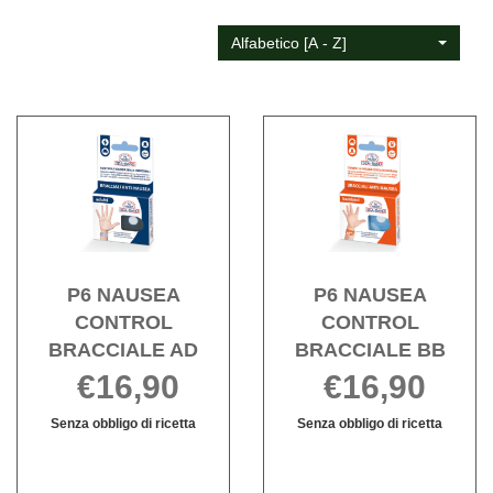
Alfabetico [A - Z]
Acquista P6
Acqui
NAUSEA
NAU
CONTROL
CON
BRACCIALE
BRAC
AD alla
BB al
wishlist
wishli
P6 NAUSEA
P6 NAUSEA
CONTROL
CONTROL
BRACCIALE AD
BRACCIALE BB
€16,90
€16,90
Senza obbligo di ricetta
Senza obbligo di ricetta
Informazioni
Informazioni
su P6
su P6