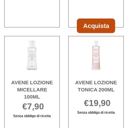
500ML non
MICELLARE
NF
è
500ML
200ML
disponibile
Acquista
Acquista AVEN
LOZIONE
Acquista AVENE
Acqu
MICELL
LOZIONE
LOZI
NF
MICELLARE
TONI
200ML al
100ML alla
200ML
carrello
wishlist
wishli
AVENE LOZIONE
AVENE LOZIONE
MICELLARE
TONICA 200ML
100ML
€19,90
€7,90
Senza obbligo di ricetta
Senza obbligo di ricetta
Informazioni
Informazioni
su AVENE
su AVENE