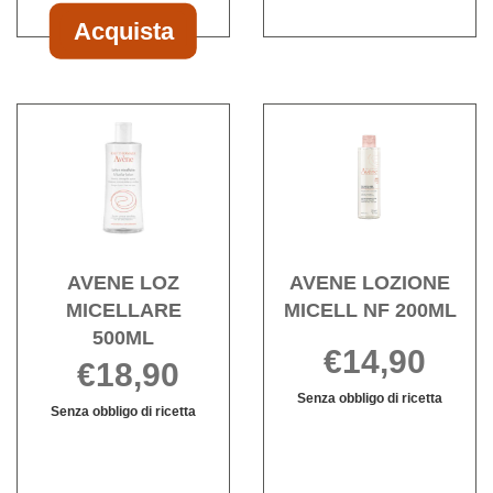
200ML
Acquista
Acquista AVENE
LATTE
DET
Acquista AVENE
Acqu
DEL
LOZ
LOZI
NF
MICELLARE
MICE
200ML al
500ML alla
NF
carrello
wishlist
200ML
wishli
AVENE LOZ
AVENE LOZIONE
MICELLARE
MICELL NF 200ML
500ML
€14,90
€18,90
Senza obbligo di ricetta
Senza obbligo di ricetta
Informazioni
AVENE
Informazioni
su AVENE
LOZ
su AVENE
LOZIONE
MICELLARE
LOZ
MICELL