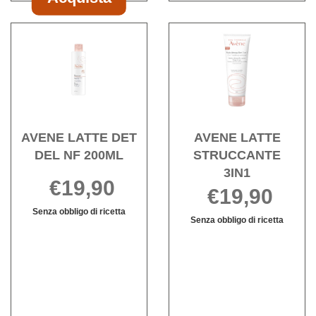
Acquista AVENE
GOMMAGE
Acquista AVENE
Acqu
DELICATO
LATTE
LATT
VIS50ML al
DET
STR
carrello
DEL
3IN1 
NF
wishli
200ML alla
wishlist
AVENE LATTE DET
AVENE LATTE
DEL NF 200ML
STRUCCANTE
3IN1
€19,90
€19,90
Senza obbligo di ricetta
Senza obbligo di ricetta
Informazioni
AVENE
Informazioni
su AVENE
LATTE
su AVENE
LATTE
STRUCCANT
LATTE
DET
3IN1 non
STRUCCANT
DEL
è
3IN1
NF
disponibile