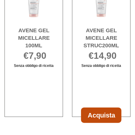
MICELLARE
MICE
100ML alla
STRU
wishlist
wishli
AVENE GEL
AVENE GEL
MICELLARE
MICELLARE
100ML
STRUC200ML
€7,90
€14,90
Senza obbligo di ricetta
Senza obbligo di ricetta
AVENE
Informazioni
Informazioni
GEL
su AVENE
su AVENE
MICELLARE
GEL
GEL
100ML non
MICELLARE
MICELLARE
è
100ML
STRUC200M
disponibile
Acquista
Acquista AVEN
GEL