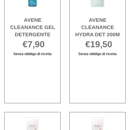
wishlist
200M 
wishli
AVENE
AVENE
CLEANANCE GEL
CLEANANCE
DETERGENTE
HYDRA DET 200M
€7,90
€19,50
Senza obbligo di ricetta
Senza obbligo di ricetta
AVENE
Informazioni
AVENE
Informazioni
CLEANANCE
su AVENE
CLEANANCE
su AVENE
GEL
CLEANANCE
HYDRA
CLEANANCE
DETERGENTE non
GEL
DET
HYDRA
è
DETERGENTE
200M non
DET
disponibile
è
200M
disponibile
Acquista AVENE
Acqu
GEL
GEL