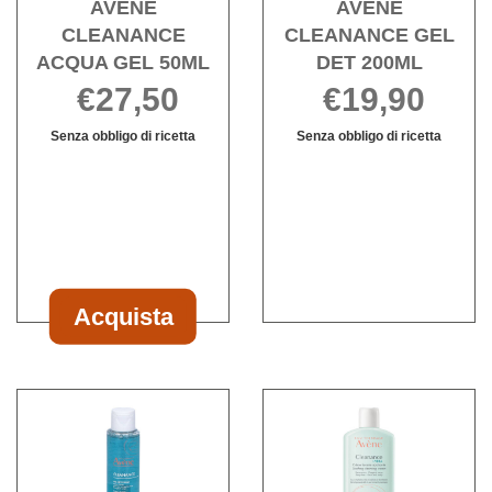
AVENE
AVENE
CLEANANCE
CLEANANCE GEL
ACQUA GEL 50ML
DET 200ML
€27,50
€19,90
Senza obbligo di ricetta
Senza obbligo di ricetta
Informazioni
AVENE
Informazioni
su AVENE
CLEANANCE
su AVENE
CLEANANCE
GEL
CLEANANCE
ACQUA
DET
GEL
GEL
200ML non
DET
50ML
è
200ML
disponibile
Acquista
Acquista AVENE
CLEANANCE
ACQUA
Acquista AVENE
Acqu
GEL
CLEANANCE
CLE
50ML al
GEL
HYD
carrello
DETERGENTE alla
DET