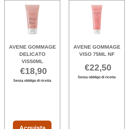
MICELLARE
Acquista AVENE
Acqu
STRUC200ML 
GOMMAGE
GOM
carrello
DELICATO
VISO
VIS50ML alla
75ML
wishlist
NF al
wishli
AVENE GOMMAGE
AVENE GOMMAGE
DELICATO
VISO 75ML NF
VIS50ML
€22,50
€18,90
Senza obbligo di ricetta
Senza obbligo di ricetta
AVENE
Informazioni
Informazioni
GOMMAGE
su AVENE
su AVENE
VISO
GOMMAGE
GOMMAGE
75ML
VISO
DELICATO
NF non
75ML
VIS50ML
è
NF
disponibile
Acquista