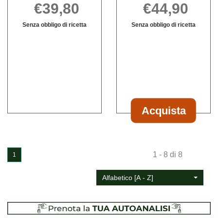
€39,80
€44,90
Senza obbligo di ricetta
Senza obbligo di ricetta
WOMAN
Informazioni
Informazioni
SUPPORT
su WOMAN
su YMEA
45+
SUPPORT
8IN1
30MINITAV non
45+
30CPR
è
30MINITAV
disponibile
Acquista
Acquista YMEA
8IN1
30CPR al
1 - 8 di 8
carrello
1
Alfabetico [A - Z]