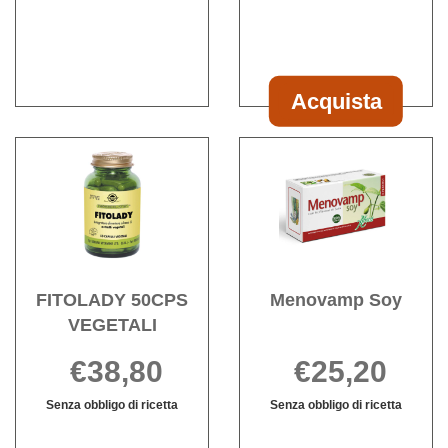
SERENA
è
40CPR
PLUS
disponibile
30CPR
Acquista
Acquista EST
SERENA
Acquista FITOLADY
Acqu
PLUS
50CPS
Soy a
30CPR al
VEGETALI alla
wishli
carrello
wishlist
FITOLADY 50CPS
Menovamp Soy
VEGETALI
€38,80
€25,20
Senza obbligo di ricetta
Senza obbligo di ricetta
FITOLADY
Informazioni
Menovamp
Informazioni
50CPS
su FITOLADY
Soy non
su Menovamp