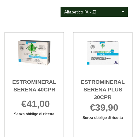
Alfabetico [A - Z]
Acquista ESTROMINERAL
Acqu
SERENA
SER
40CPR alla
PLU
wishlist
30CPR
wishli
ESTROMINERAL
ESTROMINERAL
SERENA 40CPR
SERENA PLUS
30CPR
€41,00
€39,90
Senza obbligo di ricetta
Senza obbligo di ricetta
ESTROMINERAL
Informazioni
Informazioni
SERENA
su ESTROMINERAL
su ESTROMI
40CPR non
SERENA