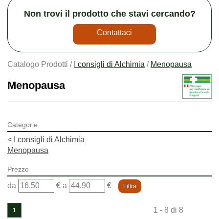
Non trovi il prodotto che stavi cercando?
Contattaci
Catalogo Prodotti /
I consigli di Alchimia
/
Menopausa
Menopausa
Categorie
<
I consigli di Alchimia
Menopausa
Prezzo
filtra
filtra
da
€
a
€
da
a
1 - 8 di 8
1