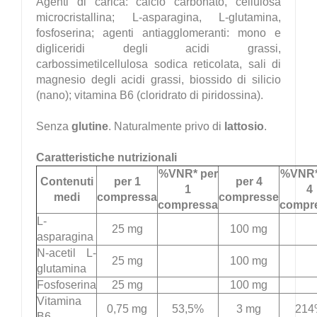
Agenti di carica: calcio carbonato, cellulosa
microcristallina; L-asparagina, L-glutamina,
fosfoserina; agenti antiagglomeranti: mono e
digliceridi degli acidi grassi,
carbossimetilcellulosa sodica reticolata, sali di
magnesio degli acidi grassi, biossido di silicio
(nano); vitamina B6 (cloridrato di piridossina).
Senza
glutine
. Naturalmente privo di
lattosio
.
Caratteristiche nutrizionali
%VNR* per
%VNR*
Contenuti
per 1
per 4
1
4
medi
compressa
compresse
compressa
compr
L-
25 mg
100 mg
asparagina
N-acetil L-
25 mg
100 mg
glutamina
Fosfoserina
25 mg
100 mg
Vitamina
0,75 mg
53,5%
3 mg
214
B6