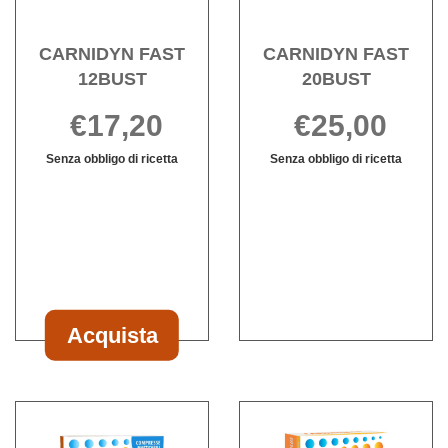
CARNIDYN FAST
CARNIDYN FAST
12BUST
20BUST
€17,20
€25,00
Senza obbligo di ricetta
Senza obbligo di ricetta
Informazioni
CARNIDYN
Informazioni
su CARNIDYN
FAST
su CARNIDY
FAST
20BUST non
FAST
12BUST
è
20BUST
disponibile
Acquista
Acquista CARNIDYN
FAST
12BUST al
Acquista CARNIDYN
Acqu
carrello
PLUS
PLU