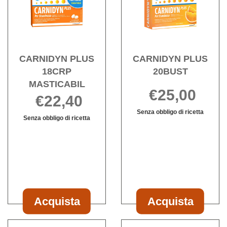
18CRP
20BUS
MASTICABIL alla
wishli
wishlist
CARNIDYN PLUS
CARNIDYN PLUS
18CRP
20BUST
MASTICABIL
€25,00
€22,40
Senza obbligo di ricetta
Senza obbligo di ricetta
Informazioni
Informazioni
su CARNIDY
su CARNIDYN
PLUS
PLUS
20BUST
18CRP
MASTICABIL
Acquista
Acquista
Acquista CARNIDYN
Acquista CAR
PLUS
PLUS