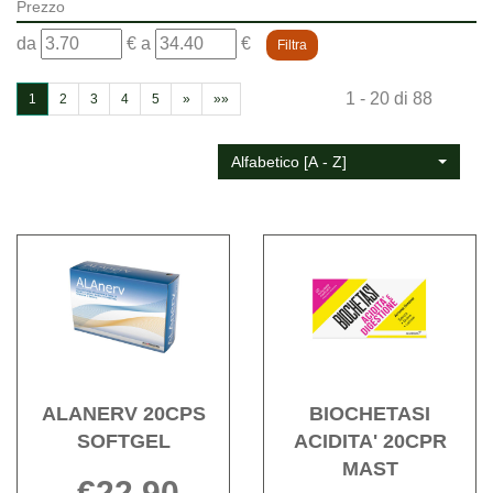
Prezzo
filtra
filtra
da
€
a
€
da
a
1 - 20 di 88
1
2
3
4
5
»
»»
Alfabetico [A - Z]
Acquista ALANERV
Acqu
20CPS
ACIDI
SOFTGEL alla
20C
wishlist
MAST 
wishli
ALANERV 20CPS
BIOCHETASI
SOFTGEL
ACIDITA' 20CPR
MAST
€22,90