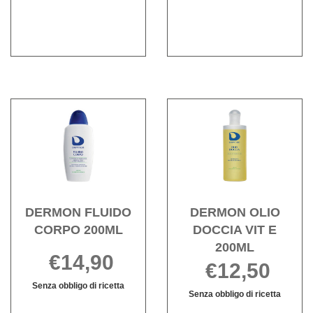
10ML non
10FL
è
CORPO200M
è
10ML
disponibile
disponibile
Acquista DERMON
Acqu
FLUIDO
OLIO
CORPO
DOCC
200ML alla
VIT
wishlist
E
200ML
wishli
DERMON FLUIDO
DERMON OLIO
CORPO 200ML
DOCCIA VIT E
200ML
€14,90
€12,50
Senza obbligo di ricetta
Senza obbligo di ricetta
DERMON
Informazioni
DERMON
Informazioni