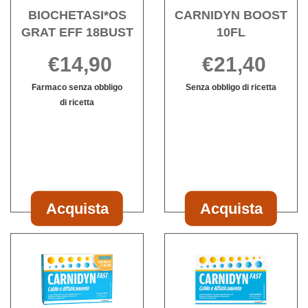
BIOCHETASI*OS
CARNIDYN BOOST
GRAT EFF 18BUST
10FL
€14,90
€21,40
Farmaco senza obbligo
Senza obbligo di ricetta
Informazioni
di ricetta
Informazioni
su CARNIDY
su BIOCHETASI*OS
BOOST
GRAT
10FL
EFF
18BUST
Acquista
Acquista
Acquista BIOCHETASI*OS
Acquista CAR
GRAT
BOOST
Acquista CARNIDYN
Acqu
EFF
10FL al
FAST
FAST
18BUST al
carrello
12BUST alla
20BUS
carrello
wishlist
wishli