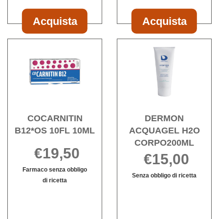
Acquista
Acquista
Acquista CISTIFLUX
Acquista CLI
PLUS
133ML al
Acquista COCARNITIN
Acqu
14BUST al
carrello
B12*OS
ACQ
carrello
10FL
H2O
10ML alla
CORP
wishlist
wishli
COCARNITIN
DERMON
B12*OS 10FL 10ML
ACQUAGEL H2O
CORPO200ML
€19,50
€15,00
Farmaco senza obbligo
Senza obbligo di ricetta
di ricetta
DERMON
Informazioni
COCARNITIN
Informazioni
ACQUAGEL
su DERMON
B12*OS
su COCARNITIN
H2O
ACQUAGEL
10FL
B12*OS
CORPO200ML
H2O