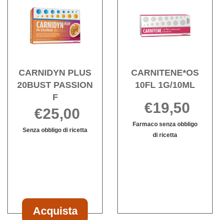
Acquista CARNIDYN
Acqu
18CRP
20BUST al
PLUS
10FL
MASTICABIL al
carrello
20BUST
1G/10
carrello
PASSION
wishli
F alla
wishlist
CARNIDYN PLUS
CARNITENE*OS
20BUST PASSION
10FL 1G/10ML
F
€19,50
€25,00
Farmaco senza obbligo
Senza obbligo di ricetta
di ricetta
Informazioni
CARNITENE*
Informazioni
su CARNIDYN
10FL
su CARNITE
PLUS
1G/10ML non
10FL
20BUST
è
1G/10ML
PASSION
disponibile
F
Acquista