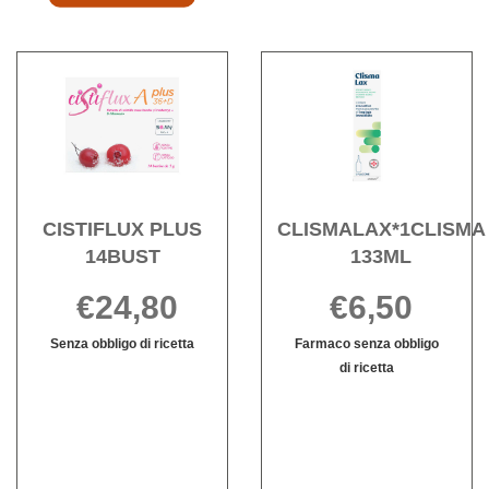
Acquista CARNIDYN
PLUS
20BUST
Acquista CISTIFLUX
Acqu
PASSION
PLUS
133ML
F al
14BUST alla
wishli
carrello
wishlist
CISTIFLUX PLUS
CLISMALAX*1CLISMA
14BUST
133ML
€24,80
€6,50
Senza obbligo di ricetta
Farmaco senza obbligo
Informazioni
di ricetta
su CISTIFLUX
Informazioni
PLUS
su CLISMALA
14BUST
133ML