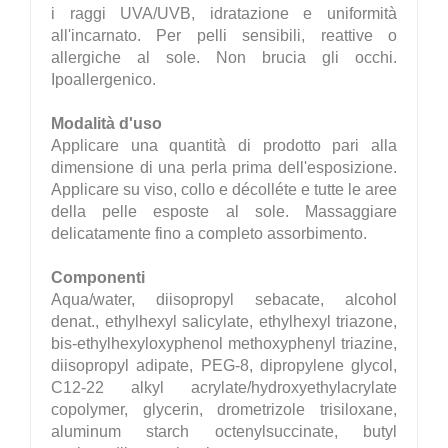
i raggi UVA/UVB, idratazione e uniformità
all'incarnato. Per pelli sensibili, reattive o
allergiche al sole. Non brucia gli occhi.
Ipoallergenico.
Modalità d'uso
Applicare una quantità di prodotto pari alla
dimensione di una perla prima dell'esposizione.
Applicare su viso, collo e décolléte e tutte le aree
della pelle esposte al sole. Massaggiare
delicatamente fino a completo assorbimento.
Componenti
Aqua/water, diisopropyl sebacate, alcohol
denat., ethylhexyl salicylate, ethylhexyl triazone,
bis-ethylhexyloxyphenol methoxyphenyl triazine,
diisopropyl adipate, PEG-8, dipropylene glycol,
C12-22 alkyl acrylate/hydroxyethylacrylate
copolymer, glycerin, drometrizole trisiloxane,
aluminum starch octenylsuccinate, butyl