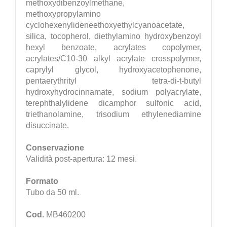
methoxydibenzoylmethane,
methoxypropylamino
cyclohexenylideneethoxyethylcyanoacetate,
silica, tocopherol, diethylamino hydroxybenzoyl
hexyl benzoate, acrylates copolymer,
acrylates/C10-30 alkyl acrylate crosspolymer,
caprylyl glycol, hydroxyacetophenone,
pentaerythrityl tetra-di-t-butyl
hydroxyhydrocinnamate, sodium polyacrylate,
terephthalylidene dicamphor sulfonic acid,
triethanolamine, trisodium ethylenediamine
disuccinate.
Conservazione
Validità post-apertura: 12 mesi.
Formato
Tubo da 50 ml.
Cod.
MB460200