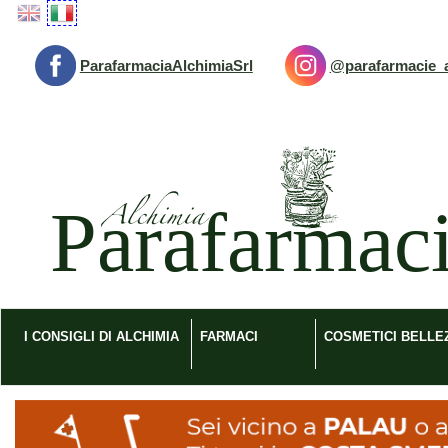
Passa
al
contenuto
ParafarmaciaAlchimiaSrl
@parafarmacie_a
principale
Parafarmacia
Alchimia
srl
I CONSIGLI DI ALCHIMIA
FARMACI
COSMETICI BELLE