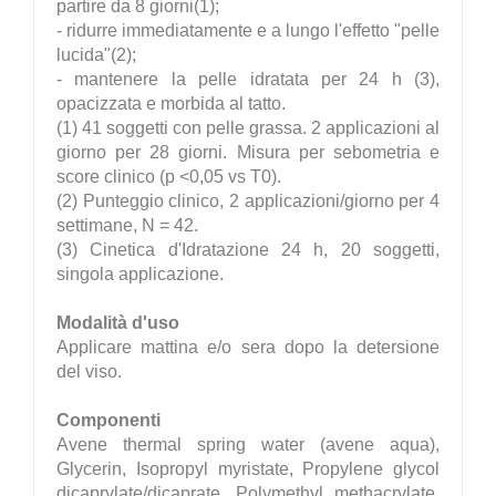
partire da 8 giorni(1);
- ridurre immediatamente e a lungo l'effetto "pelle
lucida"(2);
- mantenere la pelle idratata per 24 h (3),
opacizzata e morbida al tatto.
(1) 41 soggetti con pelle grassa. 2 applicazioni al
giorno per 28 giorni. Misura per sebometria e
score clinico (p <0,05 vs T0).
(2) Punteggio clinico, 2 applicazioni/giorno per 4
settimane, N = 42.
(3) Cinetica d'Idratazione 24 h, 20 soggetti,
singola applicazione.
Modalità d'uso
Applicare mattina e/o sera dopo la detersione
del viso.
Componenti
Avene thermal spring water (avene aqua),
Glycerin, Isopropyl myristate, Propylene glycol
dicaprylate/dicaprate, Polymethyl methacrylate,