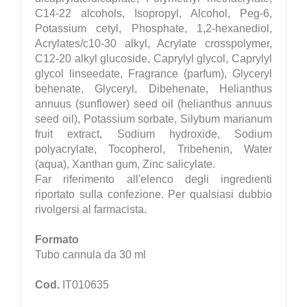
C14-22 alcohols, Isopropyl, Alcohol, Peg-6,
Potassium cetyl, Phosphate, 1,2-hexanediol,
Acrylates/c10-30 alkyl, Acrylate crosspolymer,
C12-20 alkyl glucoside, Caprylyl glycol, Caprylyl
glycol linseedate, Fragrance (parfum), Glyceryl
behenate, Glyceryl, Dibehenate, Helianthus
annuus (sunflower) seed oil (helianthus annuus
seed oil), Potassium sorbate, Silybum marianum
fruit extract, Sodium hydroxide, Sodium
polyacrylate, Tocopherol, Tribehenin, Water
(aqua), Xanthan gum, Zinc salicylate.
Far riferimento all'elenco degli ingredienti
riportato sulla confezione. Per qualsiasi dubbio
rivolgersi al farmacista.
Formato
Tubo cannula da 30 ml
Cod.
IT010635