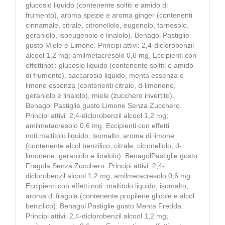
glucosio liquido (contenente solfiti e amido di
frumento), aroma spezie e aroma ginger (contenenti
cinnamale, citrale, citronellolo, eugenolo, farnesolo,
geraniolo, isoeugenolo e linalolo). Benagol Pastiglie
gusto Miele e Limone. Principi attivi: 2,4-diclorobenzil
alcool 1,2 mg; amilmetacresolo 0,6 mg. Eccipienti con
effettinoti: glucosio liquido (contenente solfiti e amido
di frumento), saccarosio liquido, menta essenza e
limone essenza (contenenti citrale, d-limonene,
geraniolo e linalolo), miele (zucchero invertito).
Benagol Pastiglie gusto Limone Senza Zucchero.
Principi attivi: 2,4-diclorobenzil alcool 1,2 mg;
amilmetacresolo 0,6 mg. Eccipienti con effetti
noti:maltitolo liquido, isomalto, aroma di limone
(contenente alcol benzilico, citrale, citronellolo, d-
limonene, geraniolo e linalolo). BenagolPastiglie gusto
Fragola Senza Zucchero. Principi attivi: 2,4-
diclorobenzil alcool 1,2 mg; amilmetacresolo 0,6 mg.
Eccipienti con effetti noti: maltitolo liquido, isomalto,
aroma di fragola (contenente propilene glicole e alcol
benzilico). Benagol Pastiglie gusto Menta Fredda.
Principi attivi: 2,4-diclorobenzil alcool 1,2 mg;