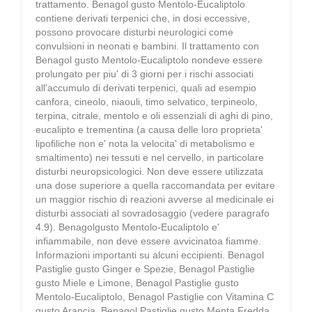
trattamento. Benagol gusto Mentolo-Eucaliptolo
contiene derivati terpenici che, in dosi eccessive,
possono provocare disturbi neurologici come
convulsioni in neonati e bambini. Il trattamento con
Benagol gusto Mentolo-Eucaliptolo nondeve essere
prolungato per piu' di 3 giorni per i rischi associati
all'accumulo di derivati terpenici, quali ad esempio
canfora, cineolo, niaouli, timo selvatico, terpineolo,
terpina, citrale, mentolo e oli essenziali di aghi di pino,
eucalipto e trementina (a causa delle loro proprieta'
lipofiliche non e' nota la velocita' di metabolismo e
smaltimento) nei tessuti e nel cervello, in particolare
disturbi neuropsicologici. Non deve essere utilizzata
una dose superiore a quella raccomandata per evitare
un maggior rischio di reazioni avverse al medicinale ei
disturbi associati al sovradosaggio (vedere paragrafo
4.9). Benagolgusto Mentolo-Eucaliptolo e'
infiammabile, non deve essere avvicinatoa fiamme.
Informazioni importanti su alcuni eccipienti. Benagol
Pastiglie gusto Ginger e Spezie, Benagol Pastiglie
gusto Miele e Limone, Benagol Pastiglie gusto
Mentolo-Eucaliptolo, Benagol Pastiglie con Vitamina C
gusto Arancia, Benagol Pastiglie gusto Menta Fredda