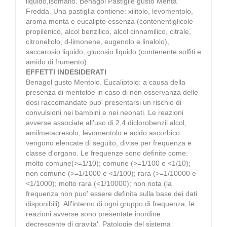
liquido,isomalto. Benagol Pastiglie gusto Menta
Fredda. Una pastiglia contiene: xilitolo, levomentolo,
aroma menta e eucalipto essenza (contenentiglicole
propilenico, alcol benzilico, alcol cinnamilico, citrale,
citronellolo, d-limonene, eugenolo e linalolo),
saccarosio liquido, glucosio liquido (contenente solfiti e
amido di frumento).
EFFETTI INDESIDERATI
Benagol gusto Mentolo. Eucaliptolo: a causa della
presenza di mentoloe in caso di non osservanza delle
dosi raccomandate puo' presentarsi un rischio di
convulsioni nei bambini e nei neonati. Le reazioni
avverse associate all'uso di 2,4 diclorobenzil alcol,
amilmetacresolo, levomentolo e acido ascorbico
vengono elencate di seguito, divise per frequenza e
classe d'organo. Le frequenze sono definite come:
molto comune(>=1/10); comune (>=1/100 e <1/10);
non comune (>=1/1000 e <1/100); rara (>=1/10000 e
<1/1000); molto rara (<1/10000); non nota (la
frequenza non puo' essere definita sulla base dei dati
disponibili). All'interno di ogni gruppo di frequenza, le
reazioni avverse sono presentate inordine
decrescente di gravita'. Patologie del sistema