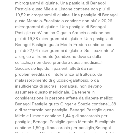
microgrammi di glutine. Una pastiglia di Benagol
Pastiglie gusto Miele e Limone contiene non piu' di
19,52 microgrammi di glutine. Una pastiglia di Benagol
gusto Mentolo-Eucaliptolo contiene non piu' di20,26
microgrammi di glutine. Una pastiglia di Benagol
Pastiglie conVitamina C gusto Arancia contiene non
piu' di 19,38 microgrammi di glutine. Una pastiglia di
Benagol Pastiglie gusto Menta Fredda contiene non
piu' di 22,04 microgrammi di glutine. Se il paziente e'
allergico al frumento (condizione diversa dalla
celiachia) non deve prendere questi medicinali.
Saccarosio liquido: i pazienti affetti da rari
problemiereditari di intolleranza al fruttosio, da
malassorbimento di glucosio-galattosio, o da
insufficienza di sucrasi isomaltasi, non devono
assumere questo medicinale. Da tenere in
considerazione in persone affette da diabete mellito:
Benagol Pastiglie gusto Ginger e Spezie contiene1,38
g di saccarosio per pastiglia; Benagol Pastiglie gusto
Miele e Limone contiene 1,44 g di saccarosio per
pastiglia; Benagol Pastiglie gusto Mentolo-Eucaliptolo
contiene 1,50 g di saccarosio per pastiglia;Benagol