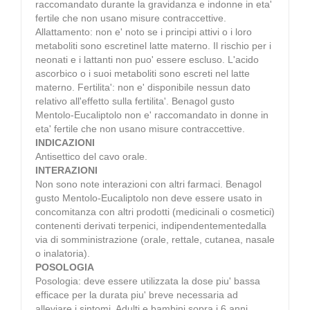
raccomandato durante la gravidanza e indonne in eta'
fertile che non usano misure contraccettive.
Allattamento: non e' noto se i principi attivi o i loro
metaboliti sono escretinel latte materno. Il rischio per i
neonati e i lattanti non puo' essere escluso. L'acido
ascorbico o i suoi metaboliti sono escreti nel latte
materno. Fertilita': non e' disponibile nessun dato
relativo all'effetto sulla fertilita'. Benagol gusto
Mentolo-Eucaliptolo non e' raccomandato in donne in
eta' fertile che non usano misure contraccettive.
INDICAZIONI
Antisettico del cavo orale.
INTERAZIONI
Non sono note interazioni con altri farmaci. Benagol
gusto Mentolo-Eucaliptolo non deve essere usato in
concomitanza con altri prodotti (medicinali o cosmetici)
contenenti derivati terpenici, indipendentementedalla
via di somministrazione (orale, rettale, cutanea, nasale
o inalatoria).
POSOLOGIA
Posologia: deve essere utilizzata la dose piu' bassa
efficace per la durata piu' breve necessaria ad
alleviare i sintomi. Adulti e bambini sopra i 6 anni