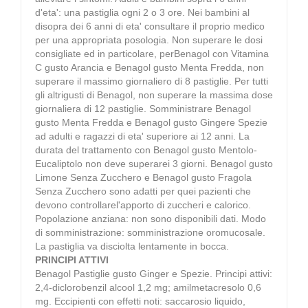
d'eta': una pastiglia ogni 2 o 3 ore. Nei bambini al
disopra dei 6 anni di eta' consultare il proprio medico
per una appropriata posologia. Non superare le dosi
consigliate ed in particolare, perBenagol con Vitamina
C gusto Arancia e Benagol gusto Menta Fredda, non
superare il massimo giornaliero di 8 pastiglie. Per tutti
gli altrigusti di Benagol, non superare la massima dose
giornaliera di 12 pastiglie. Somministrare Benagol
gusto Menta Fredda e Benagol gusto Gingere Spezie
ad adulti e ragazzi di eta' superiore ai 12 anni. La
durata del trattamento con Benagol gusto Mentolo-
Eucaliptolo non deve superarei 3 giorni. Benagol gusto
Limone Senza Zucchero e Benagol gusto Fragola
Senza Zucchero sono adatti per quei pazienti che
devono controllarel'apporto di zuccheri e calorico.
Popolazione anziana: non sono disponibili dati. Modo
di somministrazione: somministrazione oromucosale.
La pastiglia va disciolta lentamente in bocca.
PRINCIPI ATTIVI
Benagol Pastiglie gusto Ginger e Spezie. Principi attivi:
2,4-diclorobenzil alcool 1,2 mg; amilmetacresolo 0,6
mg. Eccipienti con effetti noti: saccarosio liquido,