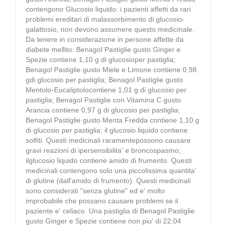
contengono Glucosio liquido: i pazienti affetti da rari
problemi ereditari di malassorbimento di glucosio-
galattosio, non devono assumere questo medicinale.
Da tenere in considerazione in persone affette da
diabete mellito: Benagol Pastiglie gusto Ginger e
Spezie contiene 1,10 g di glucosioper pastiglia;
Benagol Pastiglie gusto Miele e Limone contiene 0,98
gdi glucosio per pastiglia; Benagol Pastiglie gusto
Mentolo-Eucaliptolocontiene 1,01 g di glucosio per
pastiglia; Benagol Pastiglie con Vitamina C gusto
Arancia contiene 0,97 g di glucosio per pastiglia;
Benagol Pastiglie gusto Menta Fredda contiene 1,10 g
di glucosio per pastiglia; il glucosio liquido contiene
solfiti. Questi medicinali raramentepossono causare
gravi reazioni di ipersensibilita' e broncospasmo;
ilglucosio liquido contiene amido di frumento. Questi
medicinali contengono solo una piccolissima quantita'
di glutine (dall'amido di frumento). Questi medicinali
sono considerati "senza glutine" ed e' molto
improbabile che possano causare problemi se il
paziente e' celiaco. Una pastiglia di Benagol Pastiglie
gusto Ginger e Spezie contiene non piu' di 22,04