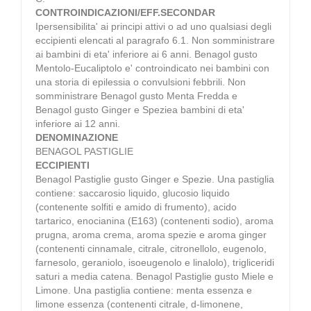
CONTROINDICAZIONI/EFF.SECONDAR
Ipersensibilita' ai principi attivi o ad uno qualsiasi degli
eccipienti elencati al paragrafo 6.1. Non somministrare
ai bambini di eta' inferiore ai 6 anni. Benagol gusto
Mentolo-Eucaliptolo e' controindicato nei bambini con
una storia di epilessia o convulsioni febbrili. Non
somministrare Benagol gusto Menta Fredda e
Benagol gusto Ginger e Speziea bambini di eta'
inferiore ai 12 anni.
DENOMINAZIONE
BENAGOL PASTIGLIE
ECCIPIENTI
Benagol Pastiglie gusto Ginger e Spezie. Una pastiglia
contiene: saccarosio liquido, glucosio liquido
(contenente solfiti e amido di frumento), acido
tartarico, enocianina (E163) (contenenti sodio), aroma
prugna, aroma crema, aroma spezie e aroma ginger
(contenenti cinnamale, citrale, citronellolo, eugenolo,
farnesolo, geraniolo, isoeugenolo e linalolo), trigliceridi
saturi a media catena. Benagol Pastiglie gusto Miele e
Limone. Una pastiglia contiene: menta essenza e
limone essenza (contenenti citrale, d-limonene,