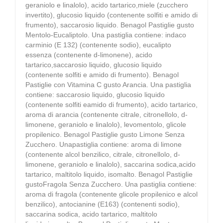
geraniolo e linalolo), acido tartarico,miele (zucchero
invertito), glucosio liquido (contenente solfiti e amido di
frumento), saccarosio liquido. Benagol Pastiglie gusto
Mentolo-Eucaliptolo. Una pastiglia contiene: indaco
carminio (E 132) (contenente sodio), eucalipto
essenza (contenente d-limonene), acido
tartarico,saccarosio liquido, glucosio liquido
(contenente solfiti e amido di frumento). Benagol
Pastiglie con Vitamina C gusto Arancia. Una pastiglia
contiene: saccarosio liquido, glucosio liquido
(contenente solfiti eamido di frumento), acido tartarico,
aroma di arancia (contenente citrale, citronellolo, d-
limonene, geraniolo e linalolo), levomentolo, glicole
propilenico. Benagol Pastiglie gusto Limone Senza
Zucchero. Unapastiglia contiene: aroma di limone
(contenente alcol benzilico, citrale, citronellolo, d-
limonene, geraniolo e linalolo), saccarina sodica,acido
tartarico, maltitolo liquido, isomalto. Benagol Pastiglie
gustoFragola Senza Zucchero. Una pastiglia contiene:
aroma di fragola (contenente glicole propilenico e alcol
benzilico), antocianine (E163) (contenenti sodio),
saccarina sodica, acido tartarico, maltitolo