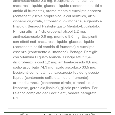
amilmetacresolo 0,6 mg. Eccipienti con effetti noti:
saccarosio liquido, glucosio liquido (contenente solfiti e
amido di frumento), aroma menta e eucalipto essenza
(contenenti glicole propilenico, alcol benzilico, alcol
cinnamilico,citrale, citronellolo, d-limonene, eugenolo e
linalolo). Benagol Pastiglie gusto Mentolo-Eucaliptolo.
Principi attivi: 2,4-diclorobenzil alcool 1,2 mg;
amilmetacresolo 0,6 mg; mentolo 8,0 mg. Eccipienti
con effetti noti: saccarosio liquido, glucosio liquido
(contenente solfiti eamido di frumento) e eucalipto
essenza (contenente d-limonene). Benagol Pastiglie
con Vitamina C gusto Arancia. Principi attivi: 2,4-
diclorobenzil alcool 1,2 mg; amilmetacresolo 0,6 mg;
sodio ascorbato 74,9 mg; acido ascorbico 33,5 mg.
Eccipienti con effetti noti: saccarosio liquido, glucosio
liquido (contenente solfiti e amido di frumento),
aromadi arancia (contenente citrale, citronellolo, d-
limonene, geraniolo,linalolo), glicole propilenico. Per
l'elenco completo degli eccipienti, vedere paragrafo
6.1.