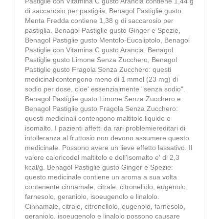
Pastiglie con Vitamina C gusto Arancia contiene 1,44 g
di saccarosio per pastiglia; Benagol Pastiglie gusto
Menta Fredda contiene 1,38 g di saccarosio per
pastiglia. Benagol Pastiglie gusto Ginger e Spezie,
Benagol Pastiglie gusto Mentolo-Eucaliptolo, Benagol
Pastiglie con Vitamina C gusto Arancia, Benagol
Pastiglie gusto Limone Senza Zucchero, Benagol
Pastiglie gusto Fragola Senza Zucchero: questi
medicinalicontengono meno di 1 mmol (23 mg) di
sodio per dose, cioe' essenzialmente "senza sodio".
Benagol Pastiglie gusto Limone Senza Zucchero e
Benagol Pastiglie gusto Fragola Senza Zucchero:
questi medicinali contengono maltitolo liquido e
isomalto. I pazienti affetti da rari problemiereditari di
intolleranza al fruttosio non devono assumere questo
medicinale. Possono avere un lieve effetto lassativo. Il
valore caloricodel maltitolo e dell'isomalto e' di 2,3
kcal/g. Benagol Pastiglie gusto Ginger e Spezie:
questo medicinale contiene un aroma a sua volta
contenente cinnamale, citrale, citronellolo, eugenolo,
farnesolo, geraniolo, isoeugenolo e linalolo.
Cinnamale, citrale, citronellolo, eugenolo, farnesolo,
geraniolo, isoeugenolo e linalolo possono causare