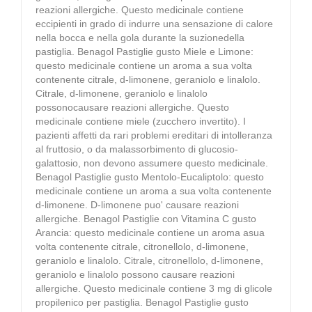
reazioni allergiche. Questo medicinale contiene
eccipienti in grado di indurre una sensazione di calore
nella bocca e nella gola durante la suzionedella
pastiglia. Benagol Pastiglie gusto Miele e Limone:
questo medicinale contiene un aroma a sua volta
contenente citrale, d-limonene, geraniolo e linalolo.
Citrale, d-limonene, geraniolo e linalolo
possonocausare reazioni allergiche. Questo
medicinale contiene miele (zucchero invertito). I
pazienti affetti da rari problemi ereditari di intolleranza
al fruttosio, o da malassorbimento di glucosio-
galattosio, non devono assumere questo medicinale.
Benagol Pastiglie gusto Mentolo-Eucaliptolo: questo
medicinale contiene un aroma a sua volta contenente
d-limonene. D-limonene puo' causare reazioni
allergiche. Benagol Pastiglie con Vitamina C gusto
Arancia: questo medicinale contiene un aroma asua
volta contenente citrale, citronellolo, d-limonene,
geraniolo e linalolo. Citrale, citronellolo, d-limonene,
geraniolo e linalolo possono causare reazioni
allergiche. Questo medicinale contiene 3 mg di glicole
propilenico per pastiglia. Benagol Pastiglie gusto