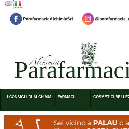
Passa
al
contenuto
ParafarmaciaAlchimiaSrl
@parafarmacie_a
principale
Parafarmacia
Alchimia
srl
I CONSIGLI DI ALCHIMIA
FARMACI
COSMETICI BELLE