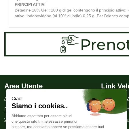
PRINCIPI ATTIVI
Betadine 10% Gel : 100 g di gel contengono il principio attivo
attivo: iodopovidone (al 10% di iodio) 0,25 g. Per l'elenco comp
Area Utente
Link Vel
Area utente
Condizioni di V
Registrati
Informativa Pr
Wishlist
Modalità di Spe