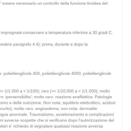
o' essere necessario un controllo della funzione tiroidea del
impregnate:conservare a temperatura inferiore a 30 gradi C.
ee (vedere paragrafo 4.4); prima, durante e dopo la
olietilenglicole 400, polietilenglicole 4000, polietilenglicole
(>= 1/1.000 a < 1/100); raro (>= 1/10.000 a < 1/1.000); molto
: ipersensibilita'; molto raro: reazione anafilattica. Patologie
mo e della nutrizione. Non nota: squilibrio elettrolitico, acidosi
prurito); molto raro: angioedema; non nota: dermatite
el sangue anormale. Traumatismo, avvelenamento e complicazioni
i avverse sospette che si verificano dopo l'autorizzazione del
tari e' richiesto di segnalare qualsiasi reazione avversa