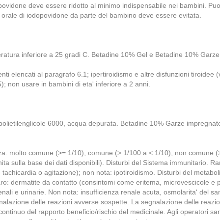
iodopovidone deve essere ridotto al minimo indispensabile nei bambini. Pu
e orale di iodopovidone da parte del bambino deve essere evitata.
ratura inferiore a 25 gradi C. Betadine 10% Gel e Betadine 10% Garze 
pienti elencati al paragrafo 6.1; ipertiroidismo e altre disfunzioni tiroid
); non usare in bambini di eta' inferiore a 2 anni.
 polietilenglicole 6000, acqua depurata. Betadine 10% Garze impregnate: p
equenza: molto comune (>= 1/10); comune (> 1/100 a < 1/10); non comune 
a sulla base dei dati disponibili). Disturbi del Sistema immunitario. Raro
tachicardia o agitazione); non nota: ipotiroidismo. Disturbi del metabolis
aro: dermatite da contatto (consintomi come eritema, microvescicole e 
renali e urinarie. Non nota: insufficienza renale acuta, osmolarita' d
alazione delle reazioni avverse sospette. La segnalazione delle reazion
tinuo del rapporto beneficio/rischio del medicinale. Agli operatori sani