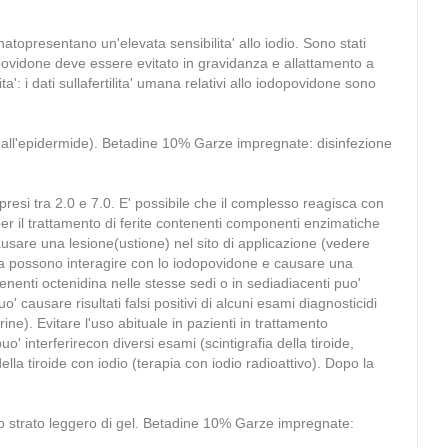
atopresentano un'elevata sensibilita' allo iodio. Sono stati
dopovidone deve essere evitato in gravidanza e allattamento a
ta': i dati sullafertilita' umana relativi allo iodopovidone sono
to all'epidermide). Betadine 10% Garze impregnate: disinfezione
ompresi tra 2.0 e 7.0. E' possibile che il complesso reagisca con
per il trattamento di ferite contenenti componenti enzimatiche
usare una lesione(ustione) nel sito di applicazione (vedere
dina possono interagire con lo iodopovidone e causare una
enenti octenidina nelle stesse sedi o in sediadiacenti puo'
ausare risultati falsi positivi di alcuni esami diagnosticidi
ne). Evitare l'uso abituale in pazienti in trattamento
' interferirecon diversi esami (scintigrafia della tiroide,
lla tiroide con iodio (terapia con iodio radioattivo). Dopo la
no strato leggero di gel. Betadine 10% Garze impregnate: