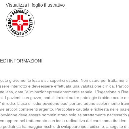
Visualizza il foglio illustrativo
IEDI INFORMAZIONI
cute gravemente lesa e su superfici estese. Non usare per trattamenti p
essere interrotto e deveessere effettuata una valutazione clinica. Partico
ute lesa, data l'eliminazioneprevalentemente renale. L'ingestione o l'inal
chi. I pazienti con gozzo, noduli tiroidei oaltre patologie tiroidee acute 
 di iodio. L'uso di iodio-povidone puo' portare aduno scolorimento transi
olare articoli contenenti argento. Particolare cautela e'richiesta nelle paz
odopovidone deve essere somministrato solo se strettamente necessario 
tivo oppure nel trattamento con iodio radioattivo del carcinoma tiroideo.
ne pediatrica ha maggior rischio di sviluppare ipotiroidismo, a seguito di 