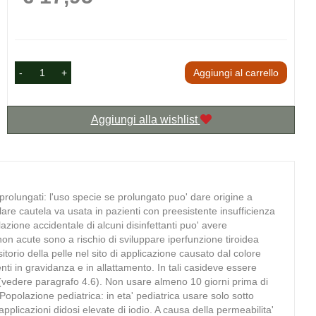
-
+
Aggiungi al carrello
Aggiungi alla wishlist
rolungati: l'uso specie se prolungato puo' dare origine a
lare cautela va usata in pazienti con preesistente insufficienza
azione accidentale di alcuni disinfettanti puo' avere
e non acute sono a rischio di sviluppare iperfunzione tiroidea
torio della pelle nel sito di applicazione causato dal colore
ienti in gravidanza e in allattamento. In tali casideve essere
(vedere paragrafo 4.6). Non usare almeno 10 giorni prima di
 Popolazione pediatrica: in eta' pediatrica usare solo sotto
applicazioni didosi elevate di iodio. A causa della permeabilita'