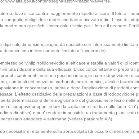
zzo: www.aifa.gov.it/content/segnalazioni-reazioni-avverse.
erno,dove si concentra maggiormente rispetto al siero. Il feto e il neon
smo congenito neifigli delle madri che hanno ricevuto iodio. L'uso di io
 madre non giustifichi ilpotenziale rischio per il feto e il neonato. Fertili
iali dipiccole dimensioni, piaghe da decubito con interessamento limita
 da decubito con interessamento limitato all'epidermide).
complesso polivinilpirrolidone-iodio e' efficace e stabile a valori di pHc
rmini una riduzione della sua efficacia. L'uso concomitante di preparati 
I prodotti contenenti mercurio possono interagire con iodopovidone e ca
geno, composti del benzoino, carbonati, acido tannico, alcali e tauroli
odopovidone in concomitanza, prima o dopo l'applicazione di prodotti cont
e. L'effetto ossidativo delle preparazioni a base di iodopovidone puo' c
rla determinazione dell'emoglobina o del glucosio nelle feci o nelle uri
e di iodopovidonepuo' ridurre la captazione tiroidea dello iodio. Cio' puo
odio radioattivo) e puo' rendere impossibile un trattamento pianificato de
e' necessario attendere 4 settimane (vedere paragrafo 4.3).
do necessita' direttamente sulla zona colpita (di piccole dimensioni) u