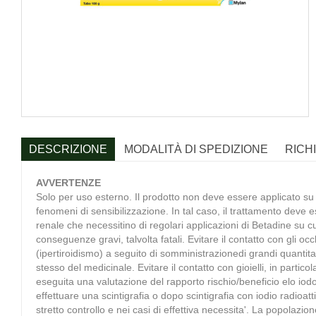
DESCRIZIONE
MODALITÀ DI SPEDIZIONE
RICH
AVVERTENZE
Solo per uso esterno. Il prodotto non deve essere applicato su 
fenomeni di sensibilizzazione. In tal caso, il trattamento deve 
renale che necessitino di regolari applicazioni di Betadine su c
conseguenze gravi, talvolta fatali. Evitare il contatto con gli oc
(ipertiroidismo) a seguito di somministrazionedi grandi quantita'
stesso del medicinale. Evitare il contatto con gioielli, in partic
eseguita una valutazione del rapporto rischio/beneficio elo i
effettuare una scintigrafia o dopo scintigrafia con iodio radioat
stretto controllo e nei casi di effettiva necessita'. La popolazio