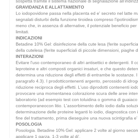
sospetta tramite il sistema nazionale di segnalazione all'indiri
GRAVIDANZA E ALLATTAMENTO
Lo iodopovidone passa nella placenta ed e' secreto nel latte mat
segnalati disturbi della funzione tiroidea compreso l'ipotiroidi
meno che, in assenza di alternative, il potenziale beneficio per la
limitati.
INDICAZIONI
Betadine 10% Gel: disinfezione della cute lesa (ferite superfic
della cutelesa (ferite superficiali di piccole dimensioni, piaghe
INTERAZIONI
Evitare l'uso contemporaneo di altri antisettici e detergenti. Il 
leproteine e altri composti organici insaturi, e che questo dete
determina una riduzione degli effetti di entrambe le sostanze. 
paragrafo 4.3). I prodotticontenenti argento, perossido di idro
riduzione reciproca degli effetti. L'uso diprodotti contenenti i
provocare una momentanea colorazione scura delle aree interessat
laboratorio (ad esempio test con toluidina o gomma di guaiaco pe
contemporaneocon litio. L'assorbimento dello iodio dalla soluzion
determinazione delle proteine leganti lo iodio, diagnostica con i
fine del trattamento, prima dieseguire una nuova scintigrafia 
POSOLOGIA
Posologia. Betadine 10% Gel: applicare 2 volte al giorno secon
applicare 1 garza, 1-3 volte al di'.