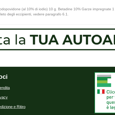
: iodopovidone (al 10% di iodio) 10 g. Betadine 10% Garze impregnate 1
leto degli eccipienti, vedere paragrafo 6.1.
oci
endita
ivacy
dizione e Ritiro