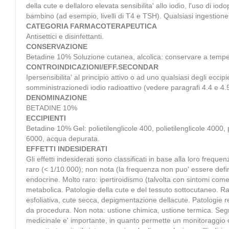
della cute e dellaloro elevata sensibilita' allo iodio, l'uso di 
bambino (ad esempio, livelli di T4 e TSH). Qualsiasi ingestion
CATEGORIA FARMACOTERAPEUTICA
Antisettici e disinfettanti.
CONSERVAZIONE
Betadine 10% Soluzione cutanea, alcolica: conservare a tempe
CONTROINDICAZIONI/EFF.SECONDAR
Ipersensibilita' al principio attivo o ad uno qualsiasi degli ecci
somministrazionedi iodio radioattivo (vedere paragrafi 4.4 e 4.5
DENOMINAZIONE
BETADINE 10%
ECCIPIENTI
Betadine 10% Gel: polietilenglicole 400, polietilenglicole 4000,
6000, acqua depurata.
EFFETTI INDESIDERATI
Gli effetti indesiderati sono classificati in base alla loro fr
raro (< 1/10.000); non nota (la frequenza non puo' essere definit
endocrine. Molto raro: ipertiroidismo (talvolta con sintomi come 
metabolica. Patologie della cute e del tessuto sottocutaneo. R
esfoliativa, cute secca, depigmentazione dellacute. Patologie 
da procedura. Non nota: ustione chimica, ustione termica. Segn
medicinale e' importante, in quanto permette un monitoraggio con