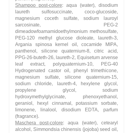
Shampoo post-colore
: aqua (water), disodium
laureth sulfosuccinate, coco-glucoside,
magnesium coceth sulfate, sodium lauroyl
sarcosinate, PEG-2
dimeadowfoamamidoethylmonium methosulfate,
PEG-120 methyl glucose dioleate, laureth-3,
Argania spinosa kernel oil, cocamide MIPA,
panthenol, silicone quaternium-8, citric acid,
PPG-26-buteth-26, laureth-2, Equisetum arvense
leaf extract, polyquaternium-10, PEG-40
Hydrogenated castor oil, phenyl trimethicone,
magnesium sulfate, silicone quaternium-15,
sodium chloride, laureth-4, hexylene glycol,
propylene glycol, sodium
hydroxymethylglycinate, phenoxyethanol,
geraniol, hexyl cinnamal, potassium sorbate,
limonene, linalool, disodium EDTA, parfum
(fragrance).
Maschera post-colore
: aqua (water), cetearyl
alcohol, Simmondsia chinensis (jojoba) seed oil,