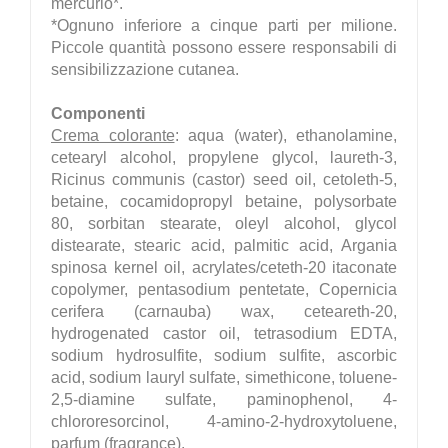
mercurio*.
*Ognuno inferiore a cinque parti per milione.
Piccole quantità possono essere responsabili di
sensibilizzazione cutanea.
Componenti
Crema colorante
: aqua (water), ethanolamine,
cetearyl alcohol, propylene glycol, laureth-3,
Ricinus communis (castor) seed oil, cetoleth-5,
betaine, cocamidopropyl betaine, polysorbate
80, sorbitan stearate, oleyl alcohol, glycol
distearate, stearic acid, palmitic acid, Argania
spinosa kernel oil, acrylates/ceteth-20 itaconate
copolymer, pentasodium pentetate, Copernicia
cerifera (carnauba) wax, ceteareth-20,
hydrogenated castor oil, tetrasodium EDTA,
sodium hydrosulfite, sodium sulfite, ascorbic
acid, sodium lauryl sulfate, simethicone, toluene-
2,5-diamine sulfate, paminophenol, 4-
chlororesorcinol, 4-amino-2-hydroxytoluene,
parfum (fragrance).