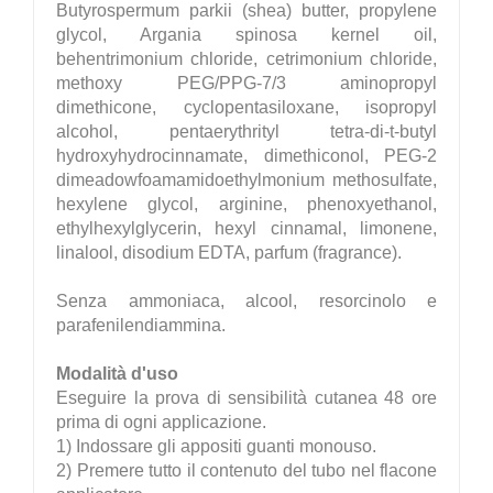
Butyrospermum parkii (shea) butter, propylene
glycol, Argania spinosa kernel oil,
behentrimonium chloride, cetrimonium chloride,
methoxy PEG/PPG-7/3 aminopropyl
dimethicone, cyclopentasiloxane, isopropyl
alcohol, pentaerythrityl tetra-di-t-butyl
hydroxyhydrocinnamate, dimethiconol, PEG-2
dimeadowfoamamidoethylmonium methosulfate,
hexylene glycol, arginine, phenoxyethanol,
ethylhexylglycerin, hexyl cinnamal, limonene,
linalool, disodium EDTA, parfum (fragrance).
Senza ammoniaca, alcool, resorcinolo e
parafenilendiammina.
Modalità d'uso
Eseguire la prova di sensibilità cutanea 48 ore
prima di ogni applicazione.
1) Indossare gli appositi guanti monouso.
2) Premere tutto il contenuto del tubo nel flacone