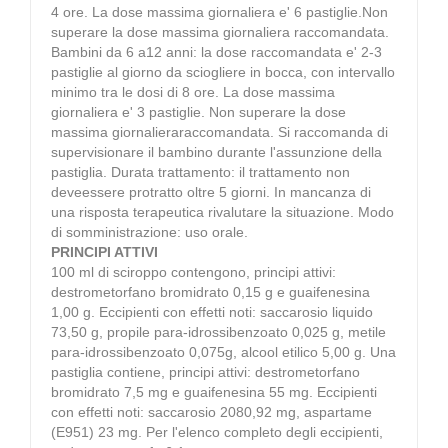
4 ore. La dose massima giornaliera e' 6 pastiglie.Non
superare la dose massima giornaliera raccomandata.
Bambini da 6 a12 anni: la dose raccomandata e' 2-3
pastiglie al giorno da sciogliere in bocca, con intervallo
minimo tra le dosi di 8 ore. La dose massima
giornaliera e' 3 pastiglie. Non superare la dose
massima giornalieraraccomandata. Si raccomanda di
supervisionare il bambino durante l'assunzione della
pastiglia. Durata trattamento: il trattamento non
deveessere protratto oltre 5 giorni. In mancanza di
una risposta terapeutica rivalutare la situazione. Modo
di somministrazione: uso orale.
PRINCIPI ATTIVI
100 ml di sciroppo contengono, principi attivi:
destrometorfano bromidrato 0,15 g e guaifenesina
1,00 g. Eccipienti con effetti noti: saccarosio liquido
73,50 g, propile para-idrossibenzoato 0,025 g, metile
para-idrossibenzoato 0,075g, alcool etilico 5,00 g. Una
pastiglia contiene, principi attivi: destrometorfano
bromidrato 7,5 mg e guaifenesina 55 mg. Eccipienti
con effetti noti: saccarosio 2080,92 mg, aspartame
(E951) 23 mg. Per l'elenco completo degli eccipienti,