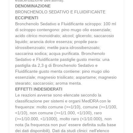
DENOMINAZIONE
BRONCHENOLO SEDATIVO E FLUIDIFICANTE
ECCIPIENTI
Bronchenolo Sedativo e Fluidificante sciroppo: 100 ml
di sciroppo contengono: pino mugo olio essenziale;
acido citrico monoidrato; alcool; glicerolo; saccarosio
liquido; arancia dolce essenza; propile para-
idrossibenzoato; metile para-idrossibenzoato;
saccarina sodica; acqua purificata. Bronchenolo
Sedativo e Fluidificante pastiglie gusto menta: una
pastiglia da 2,3 g di Bronchenolo Sedativo e
Fluidificante gusto menta contiene: pino mugo olio
essenziale; magnesio trisilicato; aspartame; magnesio
stearato; saccarosio; aroma menta.
EFFETTI INDESIDERATI
Le reazioni avverse sono elencate secondo la
classificazione per sistemi e organi MedDRA con le
frequenze: molto comune (>=1/10), comune (>=1/100,
<1/10), non comune (>=1/1.000, <1/100), raro
(>=1/10.000, <1/1000), molto raro (<1/10.000), non
nota (la frequenza non puo' essere definita sulla base
dei dati disponibili). Dati da studi clinici: nell'elenco