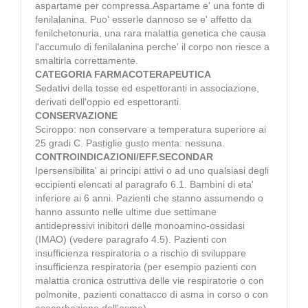
aspartame per compressa.Aspartame e' una fonte di
fenilalanina. Puo' esserle dannoso se e' affetto da
fenilchetonuria, una rara malattia genetica che causa
l'accumulo di fenilalanina perche' il corpo non riesce a
smaltirla correttamente.
CATEGORIA FARMACOTERAPEUTICA
Sedativi della tosse ed espettoranti in associazione,
derivati dell'oppio ed espettoranti.
CONSERVAZIONE
Sciroppo: non conservare a temperatura superiore ai
25 gradi C. Pastiglie gusto menta: nessuna.
CONTROINDICAZIONI/EFF.SECONDAR
Ipersensibilita' ai principi attivi o ad uno qualsiasi degli
eccipienti elencati al paragrafo 6.1. Bambini di eta'
inferiore ai 6 anni. Pazienti che stanno assumendo o
hanno assunto nelle ultime due settimane
antidepressivi inibitori delle monoamino-ossidasi
(IMAO) (vedere paragrafo 4.5). Pazienti con
insufficienza respiratoria o a rischio di sviluppare
insufficienza respiratoria (per esempio pazienti con
malattia cronica ostruttiva delle vie respiratorie o con
polmonite, pazienti conattacco di asma in corso o con
esacerbazione dell'asma).