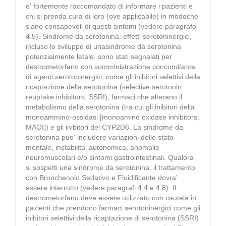
e' fortemente raccomandato di informare i pazienti e
chi si prenda cura di loro (ove applicabile) in modoche
siano consapevoli di questi sintomi (vedere paragrafo
4.5). Sindrome da serotonina: effetti serotoninergici,
incluso lo sviluppo di unasindrome da serotonina
potenzialmente letale, sono stati segnalati per
destrometorfano con somministrazione concomitante
di agenti serotoninergici, come gli inibitori selettivi della
ricaptazione della serotonina (selective serotonin
reuptake inhibitors, SSRI), farmaci che alterano il
metabolismo della serotonina (tra cui gli inibitori della
monoammino-ossidasi [monoamine oxidase inhibitors,
MAOI]) e gli inibitori del CYP2D6. La sindrome da
serotonina puo' includere variazioni dello stato
mentale, instabilita' autonomica, anomalie
neuromuscolari e/o sintomi gastrointestinali. Qualora
si sospetti una sindrome da serotonina, il trattamento
con Bronchenolo Sedativo e Fluidificante dovra'
essere interrotto (vedere paragrafi 4.4 e 4.8). Il
destrometorfano deve essere utilizzato con cautela in
pazienti che prendono farmaci serotoninergici come gli
inibitori selettivi della ricaptazione di serotonina (SSRI)