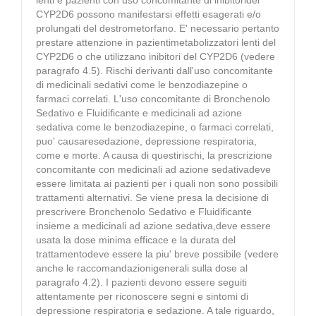
CYP2D6 possono manifestarsi effetti esagerati e/o
prolungati del destrometorfano. E' necessario pertanto
prestare attenzione in pazientimetabolizzatori lenti del
CYP2D6 o che utilizzano inibitori del CYP2D6 (vedere
paragrafo 4.5). Rischi derivanti dall'uso concomitante
di medicinali sedativi come le benzodiazepine o
farmaci correlati. L'uso concomitante di Bronchenolo
Sedativo e Fluidificante e medicinali ad azione
sedativa come le benzodiazepine, o farmaci correlati,
puo' causaresedazione, depressione respiratoria,
come e morte. A causa di questirischi, la prescrizione
concomitante con medicinali ad azione sedativadeve
essere limitata ai pazienti per i quali non sono possibili
trattamenti alternativi. Se viene presa la decisione di
prescrivere Bronchenolo Sedativo e Fluidificante
insieme a medicinali ad azione sedativa,deve essere
usata la dose minima efficace e la durata del
trattamentodeve essere la piu' breve possibile (vedere
anche le raccomandazionigenerali sulla dose al
paragrafo 4.2). I pazienti devono essere seguiti
attentamente per riconoscere segni e sintomi di
depressione respiratoria e sedazione. A tale riguardo,