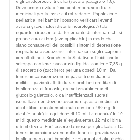
o gli antidepressivi triciclici (vedere paragrafo 4.5).
Deve essere evitato l'uso contemporaneo di altri
medicinali per la tosse e il raffreddore. Popolazione
pediatrica: nei bambini possono verificarsi eventi
avversi gravi, inclusi disturbi neurologici. A tale
riguardo, siraccomanda fortemente di informare chi si
prende cura di loro (ove applicabile) in modo che
siano consapevoli dei possibili sintomi di depressione
respiratoria e sedazione. Informazioni sugli eccipienti
con effetti noti. Bronchenolo Sedativo e Fluidificante
sciroppo contiene: saccarosio liquido: contiene 7,35 g
di saccarosio (zucchero) per una dosedi 10 ml. Da
tenere in considerazione in pazienti con diabete
mellito. I pazienti affetti da rari problemi ereditari di
intolleranza al fruttosio, da malassorbimento di
glucosio-galattosio, o da insufficienzadi sucrasi
isomaltasi, non devono assumere questo medicinale;
alcol etilico: questo medicinale contiene 480 mg di
alcol (etanolo) in ogni dose di 10 ml. La quantita' in 10
ml di questo medicinale e' equivalentea 12 ml di birra
e 5 ml di vino. Puo' essere dannoso per gli alcolisti. Da
tenere in considerazione nelle donne in gravidanza o
in allattamento, nei bambini e nei gruppi ad alto rischio