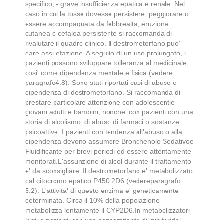
specifico; - grave insufficienza epatica e renale. Nel
caso in cui la tosse dovesse persistere, peggiorare o
essere accompagnata da febbrealta, eruzione
cutanea o cefalea persistente si raccomanda di
rivalutare il quadro clinico. Il destrometorfano puo'
dare assuefazione. A seguito di un uso prolungato, i
pazienti possono sviluppare tolleranza al medicinale,
cosi' come dipendenza mentale e fisica (vedere
paragrafo4.8). Sono stati riportati casi di abuso e
dipendenza di destrometorfano. Si raccomanda di
prestare particolare attenzione con adolescentie
giovani adulti e bambini, nonche' con pazienti con una
storia di alcolismo, di abuso di farmaci o sostanze
psicoattive. I pazienti con tendenza all'abuso o alla
dipendenza devono assumere Bronchenolo Sedativoe
Fluidificante per brevi periodi ed essere attentamente
monitorati.L'assunzione di alcol durante il trattamento
e' da sconsigliare. Il destrometorfano e' metabolizzato
dal citocromo epatico P450 2D6 (vedereparagrafo
5.2). L'attivita' di questo enzima e' geneticamente
determinata. Circa il 10% della popolazione
metabolizza lentamente il CYP2D6.In metabolizzatori
lenti e pazienti con uso concomitante di inibitoridel