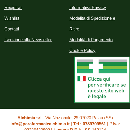
Registrati
Informativa Privacy
Wishlist
Modalità di Spedizione e
Contatti
Ritiro
Iscrizione alla Newsletter
Modalità di Pagamento
Cookie Policy
Alchimia srl
- Via Nazionale, 29 07020 Palau (SS)
info@parafarmaciealchimia.it
|
Tel.: 0789709561
| P.Iva:
02286420902 | Numero R.E.A.: SS-163134