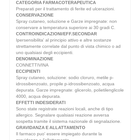
CATEGORIA FARMACOTERAPEUTICA
Preparati per il trattamento di ferite ed ulcerazioni.
CONSERVAZIONE
Spray cutaneo, soluzione e Garze impregnate: non
conservare a temperatura superiore ai 30 gradi C.
CONTROINDICAZIONI/EFF.SECONDAR
Ipersensibilita' al principio attivo e altre sostanze
strettamente correlate dal punto di vista chimico o ad
uno qualsiasi degli eccipienti.
DENOMINAZIONE
CONNETTIVINA
ECCIPIENTI
Spray cutaneo, soluzione: sodio cloruro, metile p-
idrossibenzoato, propile p-idrossibenzoato, acqua
depurata. Garze impregnate: glicerolo, polietilenglicole
4000, acqua depurata.
EFFETTI INDESIDERATI
Sono state registrate reazioni locali, anche di tipo
allergico. Segnalare qualsiasi reazione avversa
sospetta tramite il sistema nazionale di segnalazione.
GRAVIDANZA E ALLATTAMENTO
Il farmaco puo' essere impiegato durante la
gravidanza e l'allattamento.