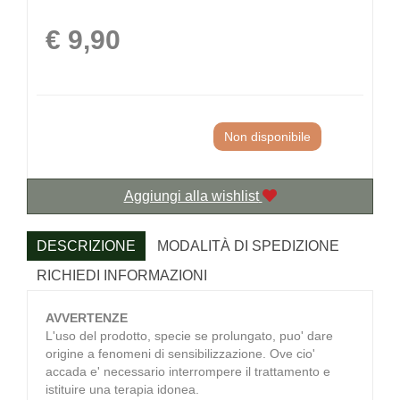
Prezzo
€ 9,90
Non disponibile
Aggiungi alla wishlist
DESCRIZIONE
MODALITÀ DI SPEDIZIONE
RICHIEDI INFORMAZIONI
AVVERTENZE
L'uso del prodotto, specie se prolungato, puo' dare
origine a fenomeni di sensibilizzazione. Ove cio'
accada e' necessario interrompere il trattamento e
istituire una terapia idonea.