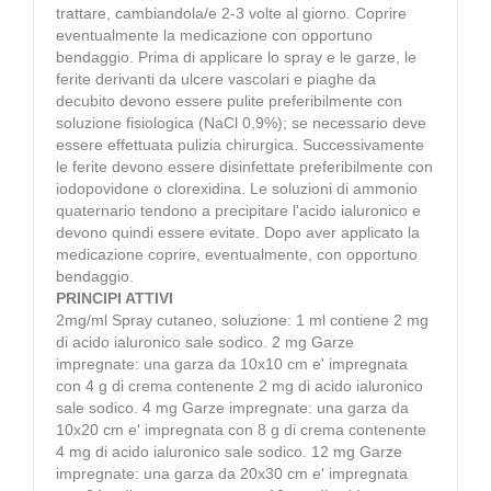
trattare, cambiandola/e 2-3 volte al giorno. Coprire
eventualmente la medicazione con opportuno
bendaggio. Prima di applicare lo spray e le garze, le
ferite derivanti da ulcere vascolari e piaghe da
decubito devono essere pulite preferibilmente con
soluzione fisiologica (NaCl 0,9%); se necessario deve
essere effettuata pulizia chirurgica. Successivamente
le ferite devono essere disinfettate preferibilmente con
iodopovidone o clorexidina. Le soluzioni di ammonio
quaternario tendono a precipitare l'acido ialuronico e
devono quindi essere evitate. Dopo aver applicato la
medicazione coprire, eventualmente, con opportuno
bendaggio.
PRINCIPI ATTIVI
2mg/ml Spray cutaneo, soluzione: 1 ml contiene 2 mg
di acido ialuronico sale sodico. 2 mg Garze
impregnate: una garza da 10x10 cm e' impregnata
con 4 g di crema contenente 2 mg di acido ialuronico
sale sodico. 4 mg Garze impregnate: una garza da
10x20 cm e' impregnata con 8 g di crema contenente
4 mg di acido ialuronico sale sodico. 12 mg Garze
impregnate: una garza da 20x30 cm e' impregnata