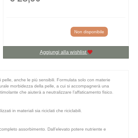
Non disponibile
Aggiungi alla wishlist
i di pelle, anche le più sensibili. Formulata solo con materie
 naturale morbidezza della pelle, a cui si accompagnerà una
molante che aiuterà a neutralizzare l’affaticamento fisico.
i in materiali sia riciclati che riciclabili.
 completo assorbimento. Dall’elevato potere nutriente e