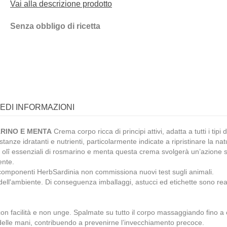
Vai alla descrizione prodotto
Senza obbligo di ricetta
IEDI INFORMAZIONI
ARINO E MENTA
Crema corpo ricca di principi attivi, adatta a tutti i tip
ostanze idratanti e nutrienti, particolarmente indicate a ripristinare la
olî essenziali di rosmarino e menta questa crema svolgerà un’azione sti
ente.
i componenti HerbSardinia non commissiona nuovi test sugli animali.
ll'ambiente. Di conseguenza imballaggi, astucci ed etichette sono realizzat
con facilità e non unge. Spalmate su tutto il corpo massaggiando fino a
e delle mani, contribuendo a prevenirne l’invecchiamento precoce.