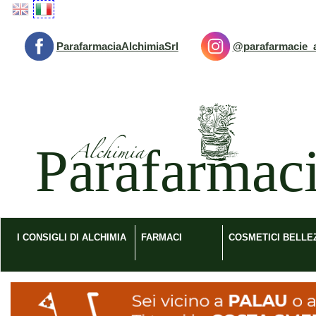
Passa
al
contenuto
ParafarmaciaAlchimiaSrl
@parafarmacie_a
principale
Parafarmacia
Alchimia
srl
I CONSIGLI DI ALCHIMIA
FARMACI
COSMETICI BELLE