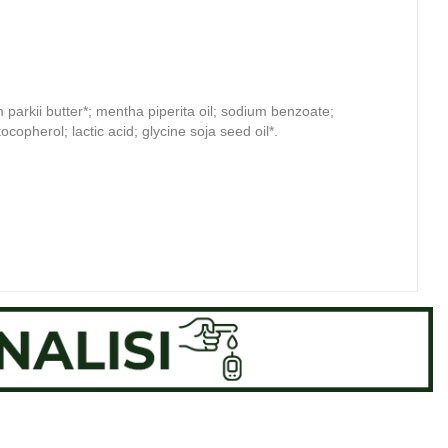
m parkii butter*; mentha piperita oil; sodium benzoate;
ocopherol; lactic acid; glycine soja seed oil*.