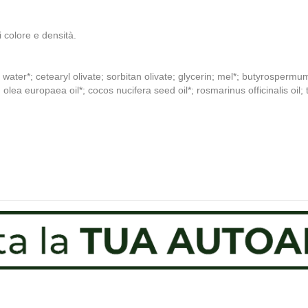
 colore e densità.
 water*; cetearyl olivate; sorbitan olivate; glycerin; mel*; butyrospermu
lea europaea oil*; cocos nucifera seed oil*; rosmarinus officinalis oil; t