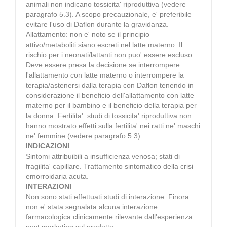
animali non indicano tossicita' riproduttiva (vedere
paragrafo 5.3). A scopo precauzionale, e' preferibile
evitare l'uso di Daflon durante la gravidanza.
Allattamento: non e' noto se il principio
attivo/metaboliti siano escreti nel latte materno. Il
rischio per i neonati/lattanti non puo' essere escluso.
Deve essere presa la decisione se interrompere
l'allattamento con latte materno o interrompere la
terapia/astenersi dalla terapia con Daflon tenendo in
considerazione il beneficio dell'allattamento con latte
materno per il bambino e il beneficio della terapia per
la donna. Fertilita': studi di tossicita' riproduttiva non
hanno mostrato effetti sulla fertilita' nei ratti ne' maschi
ne' femmine (vedere paragrafo 5.3).
INDICAZIONI
Sintomi attribuibili a insufficienza venosa; stati di
fragilita' capillare. Trattamento sintomatico della crisi
emorroidaria acuta.
INTERAZIONI
Non sono stati effettuati studi di interazione. Finora
non e' stata segnalata alcuna interazione
farmacologica clinicamente rilevante dall'esperienza
post marketing sul prodotto.