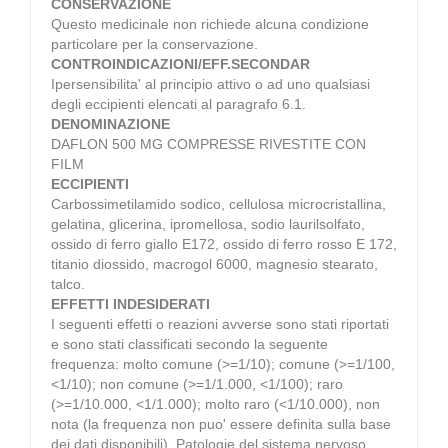
CONSERVAZIONE
Questo medicinale non richiede alcuna condizione
particolare per la conservazione.
CONTROINDICAZIONI/EFF.SECONDAR
Ipersensibilita' al principio attivo o ad uno qualsiasi
degli eccipienti elencati al paragrafo 6.1.
DENOMINAZIONE
DAFLON 500 MG COMPRESSE RIVESTITE CON
FILM
ECCIPIENTI
Carbossimetilamido sodico, cellulosa microcristallina,
gelatina, glicerina, ipromellosa, sodio laurilsolfato,
ossido di ferro giallo E172, ossido di ferro rosso E 172,
titanio diossido, macrogol 6000, magnesio stearato,
talco.
EFFETTI INDESIDERATI
I seguenti effetti o reazioni avverse sono stati riportati
e sono stati classificati secondo la seguente
frequenza: molto comune (>=1/10); comune (>=1/100,
<1/10); non comune (>=1/1.000, <1/100); raro
(>=1/10.000, <1/1.000); molto raro (<1/10.000), non
nota (la frequenza non puo' essere definita sulla base
dei dati disponibili). Patologie del sistema nervoso.