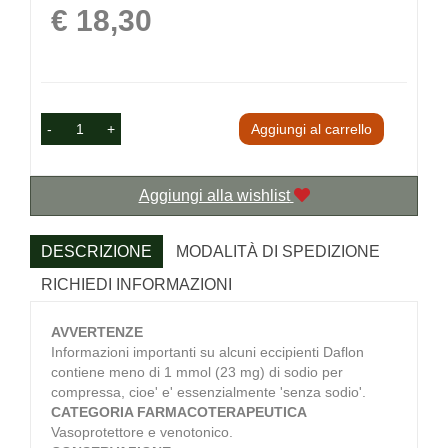
Prezzo
€ 18,30
-
+
Aggiungi al carrello
Aggiungi alla wishlist
DESCRIZIONE
MODALITÀ DI SPEDIZIONE
RICHIEDI INFORMAZIONI
AVVERTENZE
Informazioni importanti su alcuni eccipienti Daflon
contiene meno di 1 mmol (23 mg) di sodio per
compressa, cioe' e' essenzialmente 'senza sodio'.
CATEGORIA FARMACOTERAPEUTICA
Vasoprotettore e venotonico.