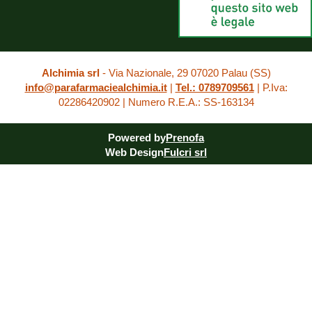
Alchimia srl
- Via Nazionale, 29 07020 Palau (SS)
info@parafarmaciealchimia.it
|
Tel.: 0789709561
| P.Iva:
02286420902 | Numero R.E.A.: SS-163134
Powered by
Prenofa
Web Design
Fulcri srl