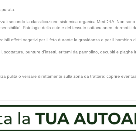
epurata.
nizzati secondo la classificazione sistemica organica MedDRA. Non sono dis
ersensibilita'. Patologie della cute e del tessuto sottocutaneo: dermatiti d
bili effetti negativi per il feto durante la gravidanza e per il bambino d
ni, scottature, punture d'insetti, eritemi da pannolino, decubiti e piaghe 
arza pulita o versare direttamente sulla zona da trattare; coprire event