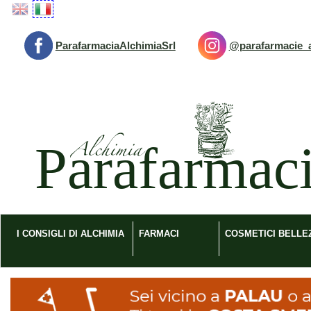
Passa
al
contenuto
ParafarmaciaAlchimiaSrl
@parafarmacie_a
principale
Parafarmacia
Alchimia
srl
I CONSIGLI DI ALCHIMIA
FARMACI
COSMETICI BELLE