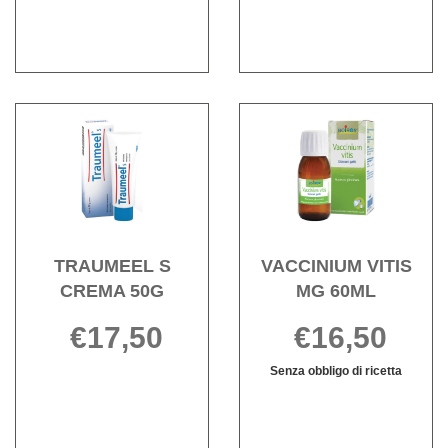
è
60ML
disponibile
Acquista TRAUMEEL
Acqu
S
VITIS
CREMA
MG
50G alla
60ML 
wishlist
wishli
TRAUMEEL S
VACCINIUM VITIS
CREMA 50G
MG 60ML
€17,50
€16,50
TRAUMEEL
Informazioni
Senza obbligo di ricetta
S
su TRAUMEEL
VACCINIUM
Informazioni
CREMA
S
VITIS
su VACCINIU
50G non
CREMA
MG
VITIS