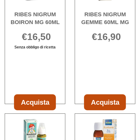
wishlist
wishli
RIBES NIGRUM
RIBES NIGRUM
BOIRON MG 60ML
GEMME 60ML MG
€16,50
€16,90
Informazioni
Senza obbligo di ricetta
Informazioni
su RIBES
su RIBES
NIGRUM
NIGRUM
GEMME
BOIRON
60ML
MG
MG
60ML
Acquista
Acquista
Acquista RIBES
Acquista RIBE
NIGRUM
NIGRUM
Acquista RIMIKIND
Acqu
BOIRON
GEMME
10G
CANI
MG
60ML
800GL alla
BOIR
60ML al
MG al