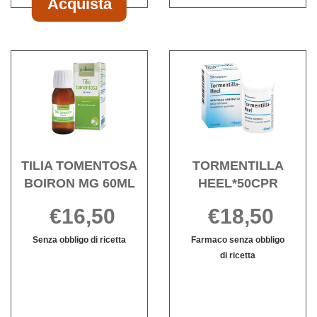
Acquista
Acquista SULFUR
50TAV
HEEL al
Acquista TILIA
Acqu
carrello
TOMENTOSA
HEEL
BOIRON
wishli
MG
60ML alla
wishlist
TILIA TOMENTOSA
TORMENTILLA
BOIRON MG 60ML
HEEL*50CPR
€16,50
€18,50
Senza obbligo di ricetta
Farmaco senza obbligo
TILIA
Informazioni
di ricetta
TOMENTOSA
su TILIA
TORMENTILL
Informazioni
BOIRON
TOMENTOSA
HEEL*50CPR 
su TORMENT
MG
BOIRON
è
HEEL*50CPR
60ML non
MG
disponibile