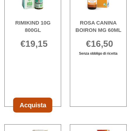
wishlist
MG
carrello
carrello
60ML 
wishli
RIMIKIND 10G
ROSA CANINA
800GL
BOIRON MG 60ML
€19,15
€16,50
Informazioni
Senza obbligo di ricetta
su RIMIKIND
ROSA
Informazioni
10G
CANINA
su ROSA
800GL
BOIRON
CANINA
MG
BOIRON
60ML non
MG
è
60ML
disponibile
Acquista
Acquista RIMIKIND
10G
800GL al
Acquista STODAL
Acqu