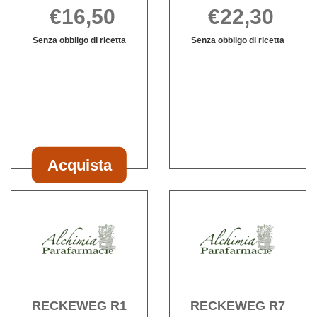
€16,50
€22,30
Senza obbligo di ricetta
Senza obbligo di ricetta
Informazioni
PROPOLIS
Informazioni
su PILOSELLA
BOIRON
su PROPOLIS
BOIRON
125ML non
BOIRON
EI
è
125ML
60ML
disponibile
Acquista
Acquista PILOSELLA
BOIRON
Acquista RECKEWEG
Acqu
EI
R1
R7
60ML al
GOCCE
GOC
carrello
50ML alla
50ML 
wishlist
wishli
RECKEWEG R1
RECKEWEG R7