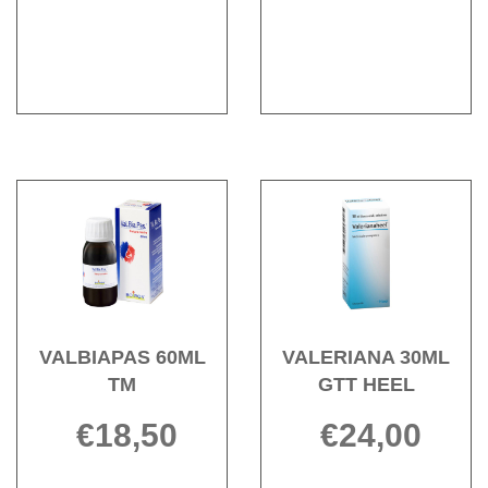
è
50G
60ML non
MG
disponibile
è
60ML
disponibile
Acquista VALBIAPAS
Acqu
60ML
30ML
TM alla
GTT
wishlist
HEEL 
wishli
VALBIAPAS 60ML
VALERIANA 30ML
TM
GTT HEEL
€18,50
€24,00
Informazioni
VALERIANA
Informazioni