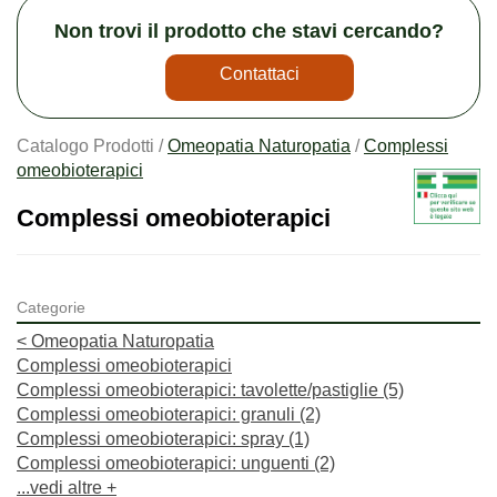
Non trovi il prodotto che stavi cercando?
Contattaci
Catalogo Prodotti /
Omeopatia Naturopatia
/
Complessi
omeobioterapici
Complessi omeobioterapici
Categorie
<
Omeopatia Naturopatia
Complessi omeobioterapici
Complessi omeobioterapici: tavolette/pastiglie
(5)
Complessi omeobioterapici: granuli
(2)
Complessi omeobioterapici: spray
(1)
Complessi omeobioterapici: unguenti
(2)
...vedi altre +