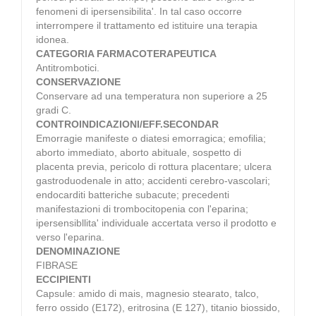
fenomeni di ipersensibilita'. In tal caso occorre
interrompere il trattamento ed istituire una terapia
idonea.
CATEGORIA FARMACOTERAPEUTICA
Antitrombotici.
CONSERVAZIONE
Conservare ad una temperatura non superiore a 25
gradi C.
CONTROINDICAZIONI/EFF.SECONDAR
Emorragie manifeste o diatesi emorragica; emofilia;
aborto immediato, aborto abituale, sospetto di
placenta previa, pericolo di rottura placentare; ulcera
gastroduodenale in atto; accidenti cerebro-vascolari;
endocarditi batteriche subacute; precedenti
manifestazioni di trombocitopenia con l'eparina;
ipersensibllita' individuale accertata verso il prodotto e
verso l'eparina.
DENOMINAZIONE
FIBRASE
ECCIPIENTI
Capsule: amido di mais, magnesio stearato, talco,
ferro ossido (E172), eritrosina (E 127), titanio biossido,