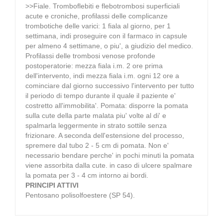
>>Fiale. Tromboflebiti e flebotrombosi superficiali
acute e croniche, profilassi delle complicanze
trombotiche delle varici: 1 fiala al giorno, per 1
settimana, indi proseguire con il farmaco in capsule
per almeno 4 settimane, o piu', a giudizio del medico.
Profilassi delle trombosi venose profonde
postoperatorie: mezza fiala i.m. 2 ore prima
dell'intervento, indi mezza fiala i.m. ogni 12 ore a
cominciare dal giorno successivo l'intervento per tutto
il periodo di tempo durante il quale il paziente e'
costretto all'immobilita'. Pomata: disporre la pomata
sulla cute della parte malata piu' volte al di' e
spalmarla leggermente in strato sottile senza
frizionare. A seconda dell'estensione del processo,
spremere dal tubo 2 - 5 cm di pomata. Non e'
necessario bendare perche' in pochi minuti la pomata
viene assorbita dalla cute. in caso di ulcere spalmare
la pomata per 3 - 4 cm intorno ai bordi.
PRINCIPI ATTIVI
Pentosano polisolfoestere (SP 54).