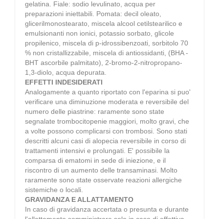
gelatina. Fiale: sodio levulinato, acqua per
preparazioni iniettabili. Pomata: decil oleato,
glicerilmonostearato, miscela alcool cetilstearilico e
emulsionanti non ionici, potassio sorbato, glicole
propilenico, miscela di p-idrossibenzoati, sorbitolo 70
% non cristallizzabile, miscela di antiossidanti, (BHA -
BHT ascorbile palmitato), 2-bromo-2-nitropropano-
1,3-diolo, acqua depurata.
EFFETTI INDESIDERATI
Analogamente a quanto riportato con l'eparina si puo'
verificare una diminuzione moderata e reversibile del
numero delle piastrine: raramente sono state
segnalate trombocitopenie maggiori, molto gravi, che
a volte possono complicarsi con trombosi. Sono stati
descritti alcuni casi di alopecia reversibile in corso di
trattamenti intensivi e prolungati. E' possibile la
comparsa di ematomi in sede di iniezione, e il
riscontro di un aumento delle transaminasi. Molto
raramente sono state osservate reazioni allergiche
sistemiche o locali.
GRAVIDANZA E ALLATTAMENTO
In caso di gravidanza accertata o presunta e durante
l'allattamento somministrare solo in caso di effettiva