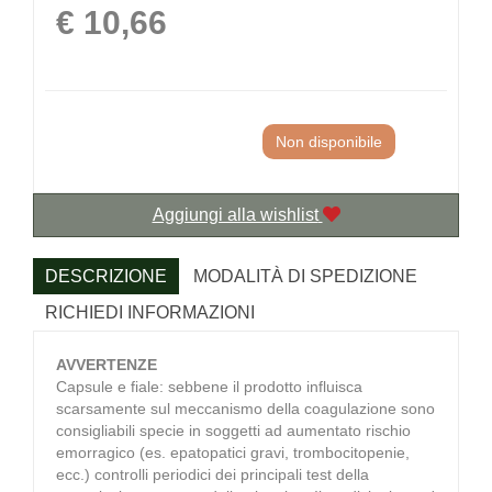
Prezzo
€ 10,66
Non disponibile
Aggiungi alla wishlist
DESCRIZIONE
MODALITÀ DI SPEDIZIONE
RICHIEDI INFORMAZIONI
AVVERTENZE
Capsule e fiale: sebbene il prodotto influisca
scarsamente sul meccanismo della coagulazione sono
consigliabili specie in soggetti ad aumentato rischio
emorragico (es. epatopatici gravi, trombocitopenie,
ecc.) controlli periodici dei principali test della