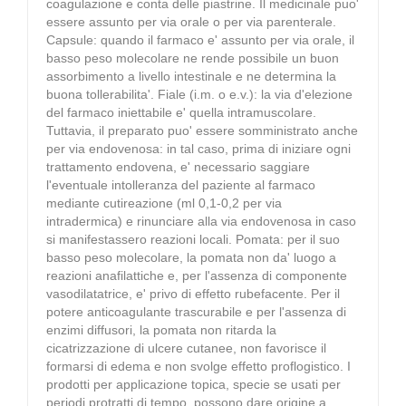
coagulazione e conta delle piastrine. Il medicinale puo'
essere assunto per via orale o per via parenterale.
Capsule: quando il farmaco e' assunto per via orale, il
basso peso molecolare ne rende possibile un buon
assorbimento a livello intestinale e ne determina la
buona tollerabilita'. Fiale (i.m. o e.v.): la via d'elezione
del farmaco iniettabile e' quella intramuscolare.
Tuttavia, il preparato puo' essere somministrato anche
per via endovenosa: in tal caso, prima di iniziare ogni
trattamento endovena, e' necessario saggiare
l'eventuale intolleranza del paziente al farmaco
mediante cutireazione (ml 0,1-0,2 per via
intradermica) e rinunciare alla via endovenosa in caso
si manifestassero reazioni locali. Pomata: per il suo
basso peso molecolare, la pomata non da' luogo a
reazioni anafilattiche e, per l'assenza di componente
vasodilatatrice, e' privo di effetto rubefacente. Per il
potere anticoagulante trascurabile e per l'assenza di
enzimi diffusori, la pomata non ritarda la
cicatrizzazione di ulcere cutanee, non favorisce il
formarsi di edema e non svolge effetto proflogistico. I
prodotti per applicazione topica, specie se usati per
periodi protratti di tempo, possono dare origine a