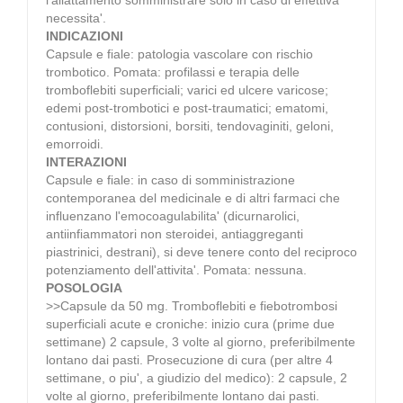
necessita'.
INDICAZIONI
Capsule e fiale: patologia vascolare con rischio
trombotico. Pomata: profilassi e terapia delle
tromboflebiti superficiali; varici ed ulcere varicose;
edemi post-trombotici e post-traumatici; ematomi,
contusioni, distorsioni, borsiti, tendovaginiti, geloni,
emorroidi.
INTERAZIONI
Capsule e fiale: in caso di somministrazione
contemporanea del medicinale e di altri farmaci che
influenzano l'emocoagulabilita' (dicurnarolici,
antiinfiammatori non steroidei, antiaggreganti
piastrinici, destrani), si deve tenere conto del reciproco
potenziamento dell'attivita'. Pomata: nessuna.
POSOLOGIA
>>Capsule da 50 mg. Tromboflebiti e fiebotrombosi
superficiali acute e croniche: inizio cura (prime due
settimane) 2 capsule, 3 volte al giorno, preferibilmente
lontano dai pasti. Prosecuzione di cura (per altre 4
settimane, o piu', a giudizio del medico): 2 capsule, 2
volte al giorno, preferibilmente lontano dai pasti.