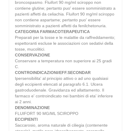
broncospasmo. Fluifort 90 mg/ml sciroppo non
contiene glutine; pertanto puo' essere somministrato a
pazienti affetti da celiachia. Fluifort 90 mg/ml sciroppo
non contiene aspartame; pertanto puo' essere
somministrato a pazienti affetti da fenilchetonuria.
CATEGORIA FARMACOTERAPEUTICA
Preparati per la tosse e le malattie da raffreddamento;
espettoranti escluse le associazioni con sedativi della
tosse, mucolitici.
CONSERVAZIONE
Conservare a temperatura non superiore ai 25 gradi
C.
CONTROINDICAZIONI/EFF.SECONDAR
Ipersensibilita' al principio attivo o ad uno qualsiasi
degli eccipienti elencati al paragrafo 6.1. Ulcera
gastroduodenale. Gravidanza ed allattamento. Il
farmaco e' controindicato nei bambini di eta' inferiore
ai 2 anni.
DENOMINAZIONE
FLUIFORT 90 MG/ML SCIROPPO
ECCIPIENTI
Saccarosio, aroma naturale di ciliegia (contenente
etanolo), metile para-idrossibenzoato, caramello,