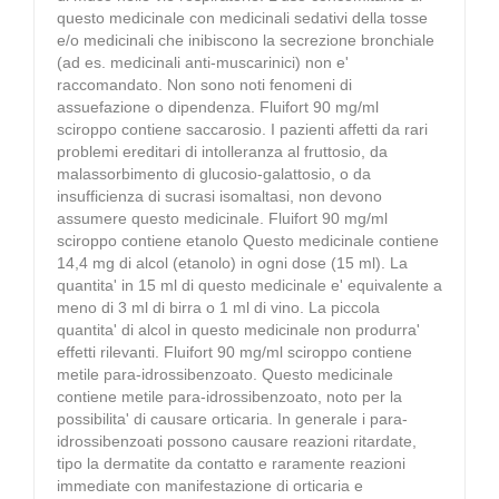
questo medicinale con medicinali sedativi della tosse
e/o medicinali che inibiscono la secrezione bronchiale
(ad es. medicinali anti-muscarinici) non e'
raccomandato. Non sono noti fenomeni di
assuefazione o dipendenza. Fluifort 90 mg/ml
sciroppo contiene saccarosio. I pazienti affetti da rari
problemi ereditari di intolleranza al fruttosio, da
malassorbimento di glucosio-galattosio, o da
insufficienza di sucrasi isomaltasi, non devono
assumere questo medicinale. Fluifort 90 mg/ml
sciroppo contiene etanolo Questo medicinale contiene
14,4 mg di alcol (etanolo) in ogni dose (15 ml). La
quantita' in 15 ml di questo medicinale e' equivalente a
meno di 3 ml di birra o 1 ml di vino. La piccola
quantita' di alcol in questo medicinale non produrra'
effetti rilevanti. Fluifort 90 mg/ml sciroppo contiene
metile para-idrossibenzoato. Questo medicinale
contiene metile para-idrossibenzoato, noto per la
possibilita' di causare orticaria. In generale i para-
idrossibenzoati possono causare reazioni ritardate,
tipo la dermatite da contatto e raramente reazioni
immediate con manifestazione di orticaria e