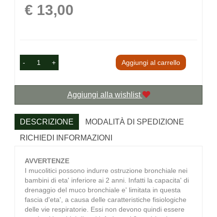
Prezzo
€ 13,00
-
+
Aggiungi al carrello
Aggiungi alla wishlist
DESCRIZIONE
MODALITÀ DI SPEDIZIONE
RICHIEDI INFORMAZIONI
AVVERTENZE
I mucolitici possono indurre ostruzione bronchiale nei
bambini di eta' inferiore ai 2 anni. Infatti la capacita' di
drenaggio del muco bronchiale e' limitata in questa
fascia d'eta', a causa delle caratteristiche fisiologiche
delle vie respiratorie. Essi non devono quindi essere