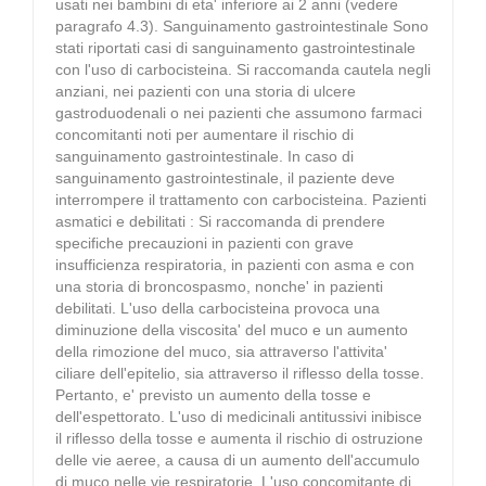
usati nei bambini di eta' inferiore ai 2 anni (vedere
paragrafo 4.3). Sanguinamento gastrointestinale Sono
stati riportati casi di sanguinamento gastrointestinale
con l'uso di carbocisteina. Si raccomanda cautela negli
anziani, nei pazienti con una storia di ulcere
gastroduodenali o nei pazienti che assumono farmaci
concomitanti noti per aumentare il rischio di
sanguinamento gastrointestinale. In caso di
sanguinamento gastrointestinale, il paziente deve
interrompere il trattamento con carbocisteina. Pazienti
asmatici e debilitati : Si raccomanda di prendere
specifiche precauzioni in pazienti con grave
insufficienza respiratoria, in pazienti con asma e con
una storia di broncospasmo, nonche' in pazienti
debilitati. L'uso della carbocisteina provoca una
diminuzione della viscosita' del muco e un aumento
della rimozione del muco, sia attraverso l'attivita'
ciliare dell'epitelio, sia attraverso il riflesso della tosse.
Pertanto, e' previsto un aumento della tosse e
dell'espettorato. L'uso di medicinali antitussivi inibisce
il riflesso della tosse e aumenta il rischio di ostruzione
delle vie aeree, a causa di un aumento dell'accumulo
di muco nelle vie respiratorie. L'uso concomitante di