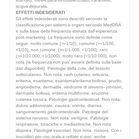
acqua depurata.
EFFETTI INDESIDERATI
Gli effetti indesiderati sono descritti secondo la
classificazione per sistemi e organi secondo MedDRA
e sulla base della frequenza stimata dall'esperienza
post-marketing. Le frequenze sono definite come
segue: molto comune (>=1/10); comune (>=1/100,
<1/10); non comune: (>=1/1.000, <1/100); raro
(>=1/10.000, <1/1000); molto raro (<1/10.000); non
nota (la frequenza non puo' essere definita sulla base
dati disponibili). Patologie della cute, del tessuto
sottocutaneo. Non nota: rash cutaneo, orticaria,
eritema, esantema, esantema/eritema bolloso, prurito,
angioedema, dermatite, sindrome di stevens- johnson,
dermatite bollosa, eritema multiforme, eruzione
cutanea tossica. Patologie gastrointestinali. Non nota:
dolore addominale, nausea, vomito, diarrea,
sanguinamento gastrointestinale. Patologie del
sistema nervoso. Non nota: vertigine. Patologie
respiratorie, toraciche e mediastiniche. Non nota:
dispnea. Patologie vascolari. Non nota: rossore. Con i
mucolitici per uso orale e rettale si puo' anche