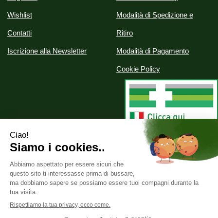
Wishlist
Modalità di Spedizione e
Contatti
Ritiro
Iscrizione alla Newsletter
Modalità di Pagamento
Cookie Policy
Alchimia srl
- Via Nazionale, 29 07020 Palau (SS)
info@parafarmaciealchimia.it
|
Tel.: 0789709561
| P.Iva:
02286420902 | Numero R.E.A.: SS-163134