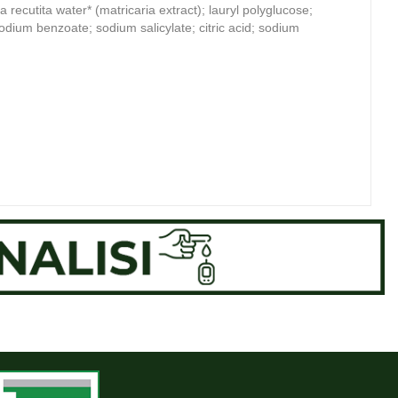
ecutita water* (matricaria extract); lauryl polyglucose;
dium benzoate; sodium salicylate; citric acid; sodium