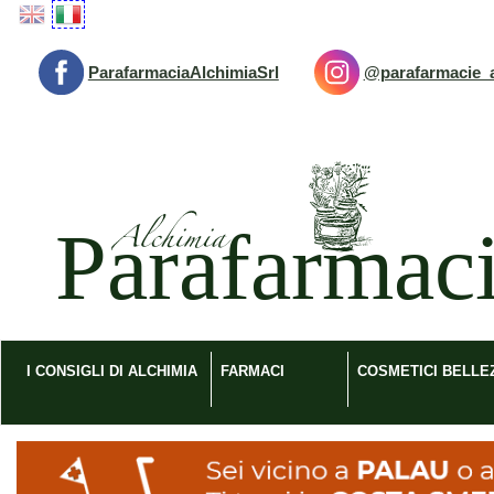
Passa
al
contenuto
ParafarmaciaAlchimiaSrl
@parafarmacie_a
principale
Parafarmacia
Alchimia
srl
I CONSIGLI DI ALCHIMIA
FARMACI
COSMETICI BELLE