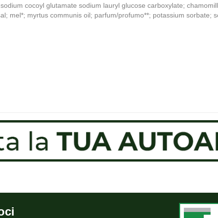
odium cocoyl glutamate sodium lauryl glucose carboxylate; chamomilla r
al; mel*; myrtus communis oil; parfum/profumo**; potassium sorbate; so
oci