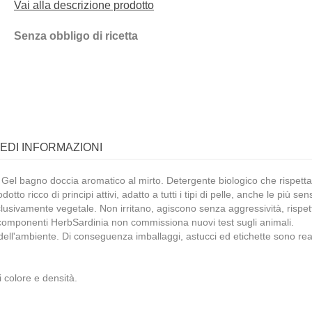
Vai alla descrizione prodotto
Senza obbligo di ricetta
IEDI INFORMAZIONI
Gel bagno doccia aromatico al mirto. Detergente biologico che rispetta i
tto ricco di principi attivi, adatto a tutti i tipi di pelle, anche le più s
e esclusivamente vegetale. Non irritano, agiscono senza aggressività, rispe
i componenti HerbSardinia non commissiona nuovi test sugli animali.
ll'ambiente. Di conseguenza imballaggi, astucci ed etichette sono realizzat
 colore e densità.