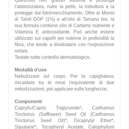
Quest'olio non grasso sublima e prolunga
l'abbronzatura, nutre la pelle, la ristruttura e la
protegge dal fotoinvecchiamento. Oltre al Monoï
di Tahiti DOP (1%) e all'olio di Tamanu bio, la
sua formula contiene olio di Cartamo nutriente e
Vitamina E antiossidante. Può anche essere
utilizzato sui capelli per nutrirne in profondità la
fibra, che tende a disidratarsi con l'esposizione
solare.
Testato sotto controllo dermatologico.
Modalità d'uso
Nebulizzare sul corpo. Per la capigliatura:
riscaldare tra le mnai l'equivalente di due
nebulizzazioni, poi applicare sulle lunghezze.
Componenti
Caprylic/Capric Triglyceride*, Carthamus
Tinctorius (Safflower) Seed Oil (Carthamus
Tinctorius Seed Oil)*, Dicaprylyl Ether*,
Squalane*, Tocopheryl Acetate, Calophyllum