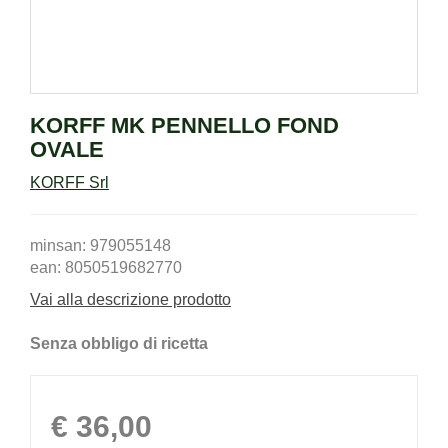
KORFF MK PENNELLO FOND
OVALE
KORFF Srl
minsan: 979055148
ean: 8050519682770
Vai alla descrizione prodotto
Senza obbligo di ricetta
Prezzo
€ 36,00