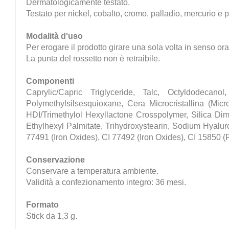
Dermatologicamente testato.
Testato per nickel, cobalto, cromo, palladio, mercurio e 
Modalità d'uso
Per erogare il prodotto girare una sola volta in senso orar
La punta del rossetto non è retraibile.
Componenti
Caprylic/Capric Triglyceride, Talc, Octyldodecanol
Polymethylsilsesquioxane, Cera Microcristallina (Mi
HDI/Trimethylol Hexyllactone Crosspolymer, Silica Dime
Ethylhexyl Palmitate, Trihydroxystearin, Sodium Hyalur
77491 (Iron Oxides), CI 77492 (Iron Oxides), CI 15850 (
Conservazione
Conservare a temperatura ambiente.
Validità a confezionamento integro: 36 mesi.
Formato
Stick da 1,3 g.