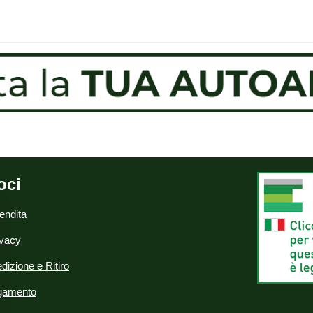
oci
endita
ivacy
dizione e Ritiro
agamento