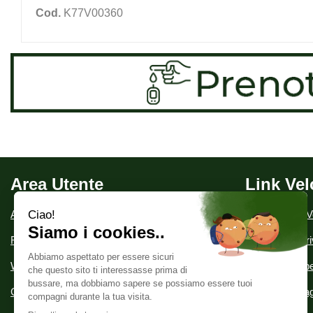
Cod.
K77V00360
Area Utente
Link Vel
Area utente
Condizioni di V
Registrati
Informativa Pr
Wishlist
Modalità di Spe
Contatti
Modalità di P