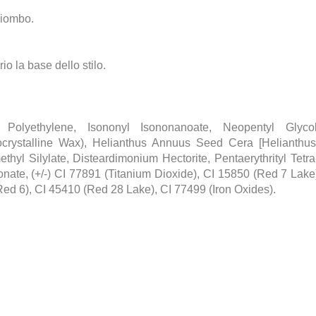
piombo.
io la base dello stilo.
, Polyethylene, Isononyl Isononanoate, Neopentyl Glycol 
crocrystalline Wax), Helianthus Annuus Seed Cera [Heliant
thyl Silylate, Disteardimonium Hectorite, Pentaerythrityl Tetr
onate, (+/-) CI 77891 (Titanium Dioxide), CI 15850 (Red 7 Lake
Red 6), CI 45410 (Red 28 Lake), CI 77499 (Iron Oxides).