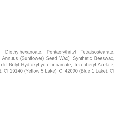
Diethylhexanoate, Pentaerythrityl Tetraisostearate,
hus Annuus (Sunflower) Seed Wax], Synthetic Beeswax,
a-di-t-Butyl Hydroxyhydrocinnamate, Tocopheryl Acetate,
), CI 19140 (Yellow 5 Lake), CI 42090 (Blue 1 Lake), CI