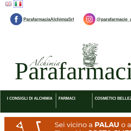
Passa
al
contenuto
ParafarmaciaAlchimiaSrl
@parafarmacie_a
principale
Parafarmacia
Alchimia
srl
I CONSIGLI DI ALCHIMIA
FARMACI
COSMETICI BELLE