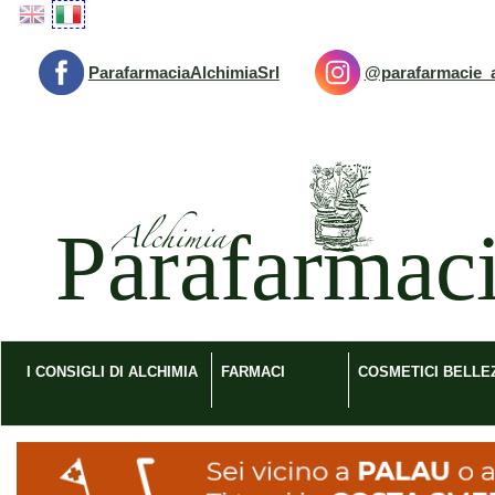
Passa
al
contenuto
ParafarmaciaAlchimiaSrl
@parafarmacie_a
principale
Parafarmacia
Alchimia
srl
I CONSIGLI DI ALCHIMIA
FARMACI
COSMETICI BELLE