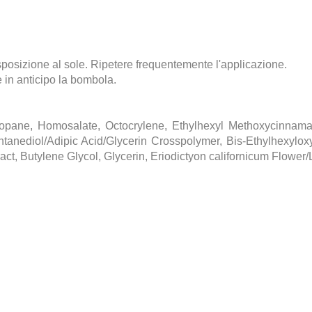
esposizione al sole. Ripetere frequentemente l'applicazione.
 in anticipo la bombola.
Propane, Homosalate, Octocrylene, Ethylhexyl Methoxycinnam
entanediol/Adipic Acid/Glycerin Crosspolymer, Bis-Ethylhexyl
act, Butylene Glycol, Glycerin, Eriodictyon californicum Flowe