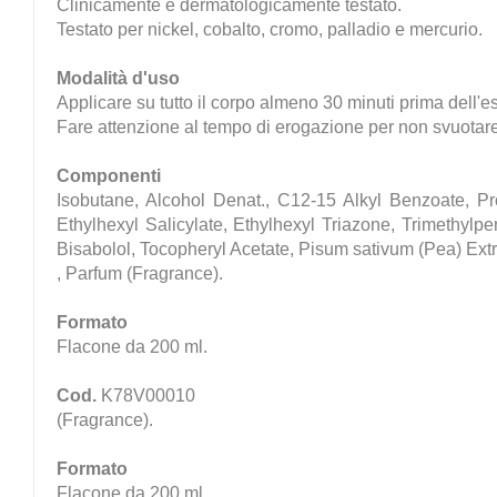
Clinicamente e dermatologicamente testato.
Testato per nickel, cobalto, cromo, palladio e mercurio.
Modalità d'uso
Applicare su tutto il corpo almeno 30 minuti prima dell'
Fare attenzione al tempo di erogazione per non svuotare
Componenti
Isobutane, Alcohol Denat., C12-15 Alkyl Benzoate, 
Ethylhexyl Salicylate, Ethylhexyl Triazone, Trimethylp
Bisabolol, Tocopheryl Acetate, Pisum sativum (Pea) Extr
, Parfum (Fragrance).
Formato
Flacone da 200 ml.
Cod.
K78V00010
(Fragrance).
Formato
Flacone da 200 ml.