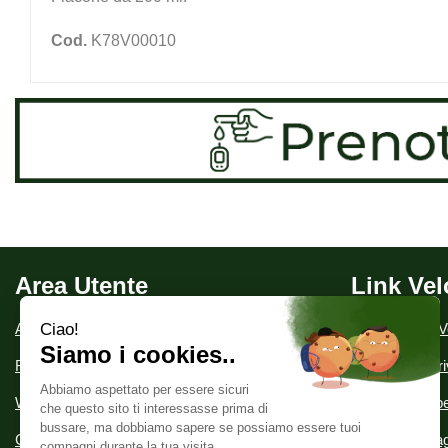
Cod.
K78V00010
Area Utente
Link Vel
Area utente
Condizioni di V
Registrati
Informativa Pr
Wishlist
Modalità di Spe
Contatti
Modalità di P