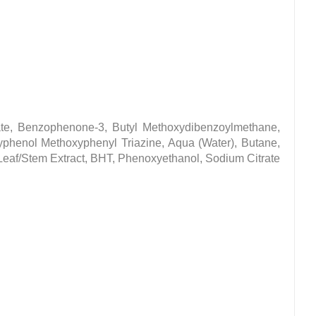
ate, Benzophenone-3, Butyl Methoxydibenzoylmethane,
oxyphenol Methoxyphenyl Triazine, Aqua (Water), Butane,
r/Leaf/Stem Extract, BHT, Phenoxyethanol, Sodium Citrate