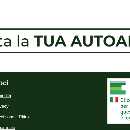
oci
endita
ivacy
dizione e Ritiro
agamento