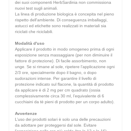
dei suoi componenti HerbSardinia non commissiona
nuovi test sugli animali.
La linea di produzione biologica è concepita nel pieno
rispetto dell'ambiente. Di conseguenza imballaggi,
astucci ed etichette sono realizzati in materiali sia
riciclati che riciclabili.
Modalità d'uso
Applicare il prodotto in modo omogeneo prima di ogni
esposizione senza massaggiare (per non diminuire il
fattore di protezione). Di facile assorbimento, non
unge. Se si rimane al sole, ripetere l’applicazione ogni
2/3 ore, specialmente dopo il bagno, o dopo
sudorazioni intense. Per garantire il livello di
protezione indicato sul flacone, la quantità di prodotto
da applicare è di 2 mg per cm quadrato (ossia
complessivamente circa 30 ml, l’equivalente di 6
cucchiaini da tè pieni di prodotto per un corpo adulto).
Avvertenze
L’uso dei prodotti solari è solo una delle precauzioni
da adottare per proteggersi dal sole. Evitare
l’esposizione nelle ore più calde (tra le 12 e le 16).