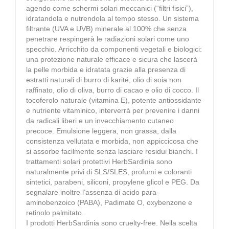
agendo come schermi solari meccanici (“filtri fisici”),
idratandola e nutrendola al tempo stesso. Un sistema
filtrante (UVA e UVB) minerale al 100% che senza
penetrare respingerà le radiazioni solari come uno
specchio. Arricchito da componenti vegetali e biologici:
una protezione naturale efficace e sicura che lascerà
la pelle morbida e idratata grazie alla presenza di
estratti naturali di burro di karité, olio di soia non
raffinato, olio di oliva, burro di cacao e olio di cocco. Il
tocoferolo naturale (vitamina E), potente antiossidante
e nutriente vitaminico, interverrà per prevenire i danni
da radicali liberi e un invecchiamento cutaneo
precoce. Emulsione leggera, non grassa, dalla
consistenza vellutata e morbida, non appiccicosa che
si assorbe facilmente senza lasciare residui bianchi. I
trattamenti solari protettivi HerbSardinia sono
naturalmente privi di SLS/SLES, profumi e coloranti
sintetici, parabeni, siliconi, propylene glicol e PEG. Da
segnalare inoltre l’assenza di acido para-
aminobenzoico (PABA), Padimate O, oxybenzone e
retinolo palmitato.
I prodotti HerbSardinia sono cruelty-free. Nella scelta