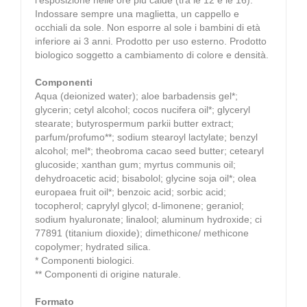
Indossare sempre una maglietta, un cappello e
occhiali da sole. Non esporre al sole i bambini di età
inferiore ai 3 anni. Prodotto per uso esterno. Prodotto
biologico soggetto a cambiamento di colore e densità.
Componenti
Aqua (deionized water); aloe barbadensis gel*;
glycerin; cetyl alcohol; cocos nucifera oil*; glyceryl
stearate; butyrospermum parkii butter extract;
parfum/profumo**; sodium stearoyl lactylate; benzyl
alcohol; mel*; theobroma cacao seed butter; cetearyl
glucoside; xanthan gum; myrtus communis oil;
dehydroacetic acid; bisabolol; glycine soja oil*; olea
europaea fruit oil*; benzoic acid; sorbic acid;
tocopherol; caprylyl glycol; d-limonene; geraniol;
sodium hyaluronate; linalool; aluminum hydroxide; ci
77891 (titanium dioxide); dimethicone/ methicone
copolymer; hydrated silica.
* Componenti biologici.
** Componenti di origine naturale.
Formato