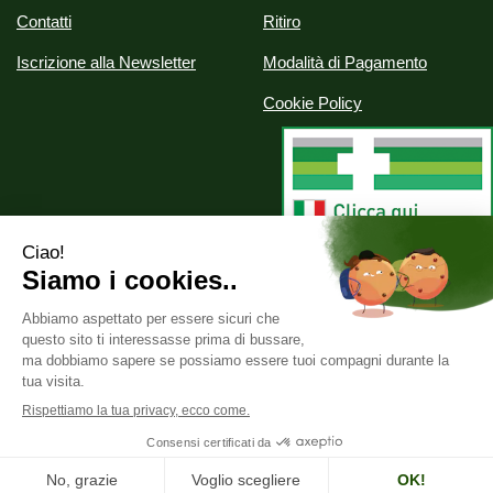
Contatti
Ritiro
Iscrizione alla Newsletter
Modalità di Pagamento
Cookie Policy
Alchimia srl
- Via Nazionale, 29 07020 Palau (SS)
info@parafarmaciealchimia.it
|
Tel.: 0789709561
| P.Iva:
02286420902 | Numero R.E.A.: SS-163134
Powered by
Prenofa
Web Design
Fulcri srl