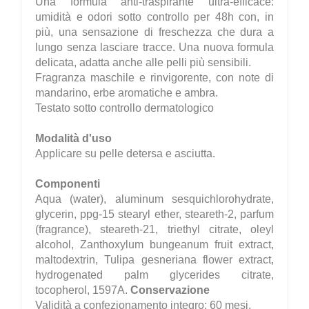
Una formula anti-traspirante ultra-efficace:
umidità e odori sotto controllo per 48h con, in
più, una sensazione di freschezza che dura a
lungo senza lasciare tracce. Una nuova formula
delicata, adatta anche alle pelli più sensibili.
Fragranza maschile e rinvigorente, con note di
mandarino, erbe aromatiche e ambra.
Testato sotto controllo dermatologico
Modalità d'uso
Applicare su pelle detersa e asciutta.
Componenti
Aqua (water), aluminum sesquichlorohydrate,
glycerin, ppg-15 stearyl ether, steareth-2, parfum
(fragrance), steareth-21, triethyl citrate, oleyl
alcohol, Zanthoxylum bungeanum fruit extract,
maltodextrin, Tulipa gesneriana flower extract,
hydrogenated palm glycerides citrate,
tocopherol, 1597A.
Conservazione
Validità a confezionamento integro: 60 mesi.