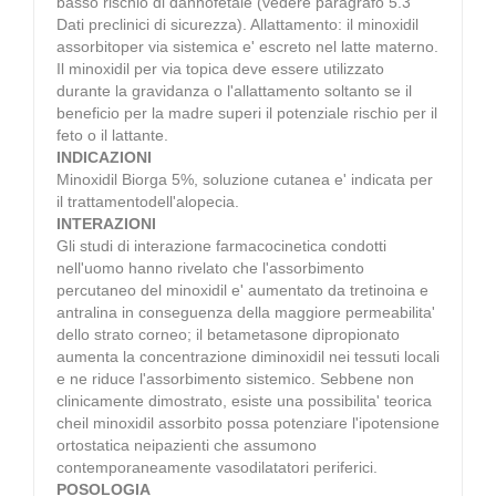
basso rischio di dannofetale (vedere paragrafo 5.3
Dati preclinici di sicurezza). Allattamento: il minoxidil
assorbitoper via sistemica e' escreto nel latte materno.
Il minoxidil per via topica deve essere utilizzato
durante la gravidanza o l'allattamento soltanto se il
beneficio per la madre superi il potenziale rischio per il
feto o il lattante.
INDICAZIONI
Minoxidil Biorga 5%, soluzione cutanea e' indicata per
il trattamentodell'alopecia.
INTERAZIONI
Gli studi di interazione farmacocinetica condotti
nell'uomo hanno rivelato che l'assorbimento
percutaneo del minoxidil e' aumentato da tretinoina e
antralina in conseguenza della maggiore permeabilita'
dello strato corneo; il betametasone dipropionato
aumenta la concentrazione diminoxidil nei tessuti locali
e ne riduce l'assorbimento sistemico. Sebbene non
clinicamente dimostrato, esiste una possibilita' teorica
cheil minoxidil assorbito possa potenziare l'ipotensione
ortostatica neipazienti che assumono
contemporaneamente vasodilatatori periferici.
POSOLOGIA