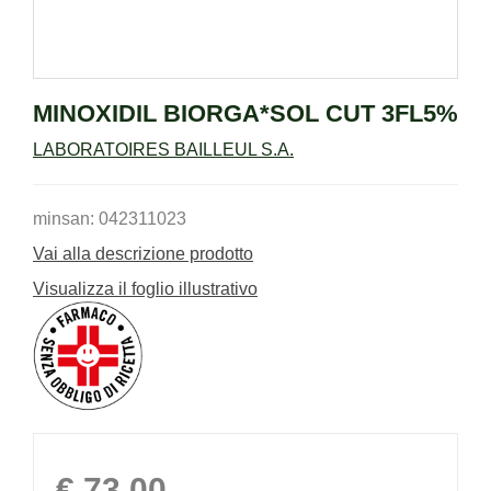
MINOXIDIL BIORGA*SOL CUT 3FL5%
LABORATOIRES BAILLEUL S.A.
minsan: 042311023
Vai alla descrizione prodotto
Visualizza il foglio illustrativo
Prezzo
€ 73,00