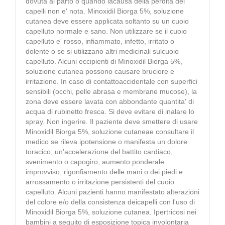
dovuta al parto o quando lacausa della perdita dei
capelli non e' nota. Minoxidil Biorga 5%, soluzione
cutanea deve essere applicata soltanto su un cuoio
capelluto normale e sano. Non utilizzare se il cuoio
capelluto e' rosso, infiammato, infetto, irritato o
dolente o se si utilizzano altri medicinali sulcuoio
capelluto. Alcuni eccipienti di Minoxidil Biorga 5%,
soluzione cutanea possono causare bruciore e
irritazione. In caso di contattoaccidentale con superfici
sensibili (occhi, pelle abrasa e membrane mucose), la
zona deve essere lavata con abbondante quantita' di
acqua di rubinetto fresca. Si deve evitare di inalare lo
spray. Non ingerire. Il paziente deve smettere di usare
Minoxidil Biorga 5%, soluzione cutaneae consultare il
medico se rileva ipotensione o manifesta un dolore
toracico, un'accelerazione del battito cardiaco,
svenimento o capogiro, aumento ponderale
improvviso, rigonfiamento delle mani o dei piedi e
arrossamento o irritazione persistenti del cuoio
capelluto. Alcuni pazienti hanno manifestato alterazioni
del colore e/o della consistenza deicapelli con l'uso di
Minoxidil Biorga 5%, soluzione cutanea. Ipertricosi nei
bambini a seguito di esposizione topica involontaria