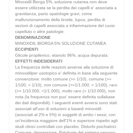
Minoxidil Biorga 5%, soluzione cutanea non deve
essere utilizzata se la perdita dei capelli e' associata a
gravidanza, parto opatologie gravi, come
malfunzionamento della tiroide, lupus, perdita di
sezioni di capelli associata a infiammazione del cuoio
capelluto o altre patologie.
DENOMINAZIONE
MINOXIDIL BIORGA 5% SOLUZIONE CUTANEA
ECCIPIENTI
Glicole propilenico, etanolo 96%, acqua depurata.
EFFETTI INDESIDERATI
La frequenza delle reazioni avverse alla soluzione di
minoxidilper usotopico e' definita in base alla seguente
convenzione: molto comune (>= 1/10), comune (>=
1/100, < 1/10), non comune (>=1/1.000, < 1/100), raro
(>= 1/10.000, <1/1.000), molto raro (< 1/10.000), non
nota (la frequenza non puo' essere definita sullabase
dei dati disponibili). I seguenti eventi avversi sono stati
associati all'uso di soluzioni a basedi minoxidil
(associati al 2% e 5%) in soggetti di ambo i sessi, con
un'incidenza maggiore dell'1% e superiore rispetto agli
studi clinici controllati con placebo. Disturbi psichiatrici.
Comune: depressione. Patologie del sistema nervoso.