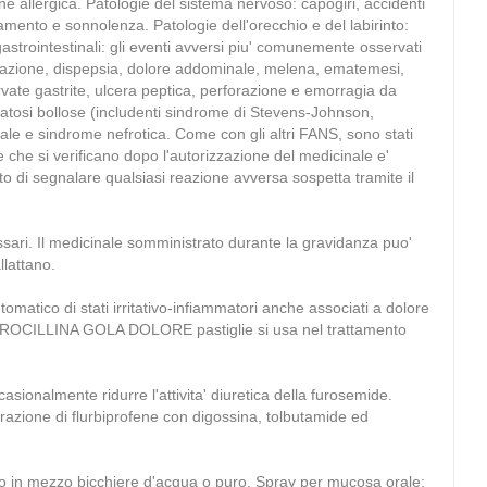
e allergica. Patologie del sistema nervoso: capogiri, accidenti
icamento e sonnolenza. Patologie dell'orecchio e del labirinto:
gastrointestinali: gli eventi avversi piu' comunemente osservati
stipazione, dispepsia, dolore addominale, melena, ematemesi,
vate gastrite, ulcera peptica, perforazione e emorragia da
rmatosi bollose (includenti sindrome di Stevens-Johnson,
ziale e sindrome nefrotica. Come con gli altri FANS, sono stati
e che si verificano dopo l'autorizzazione del medicinale e'
to di segnalare qualsiasi reazione avversa sospetta tramite il
ssari. Il medicinale somministrato durante la gravidanza puo'
llattano.
 di stati irritativo-infiammatori anche associati a dolore
EO BOROCILLINA GOLA DOLORE pastiglie si usa nel trattamento
sionalmente ridurre l'attivita' diuretica della furosemide.
erazione di flurbiprofene con digossina, tolbutamide ed
luito in mezzo bicchiere d'acqua o puro. Spray per mucosa orale: