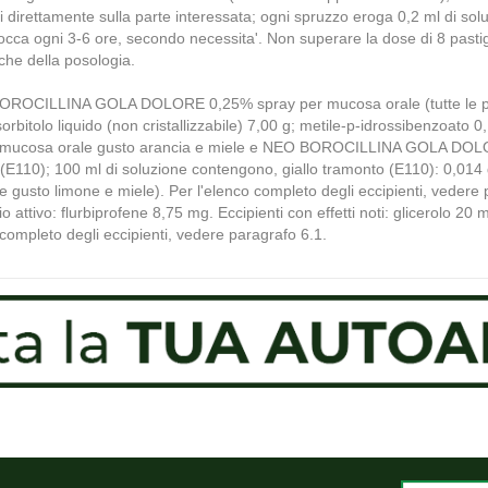
i direttamente sulla parte interessata; ogni spruzzo eroga 0,2 ml di soluzi
 bocca ogni 3-6 ore, secondo necessita'. Non superare la dose di 8 pastig
che della posologia.
LLINA GOLA DOLORE 0,25% spray per mucosa orale (tutte le present
 sorbitolo liquido (non cristallizzabile) 7,00 g; metile-p-idrossibenzoato 
cosa orale gusto arancia e miele e NEO BOROCILLINA GOLA DOLORE
o (E110); 100 ml di soluzione contengono, giallo tramonto (E110): 0,0
le gusto limone e miele). Per l'elenco completo degli eccipienti, 
ipio attivo: flurbiprofene 8,75 mg. Eccipienti con effetti noti: glicerolo
completo degli eccipienti, vedere paragrafo 6.1.