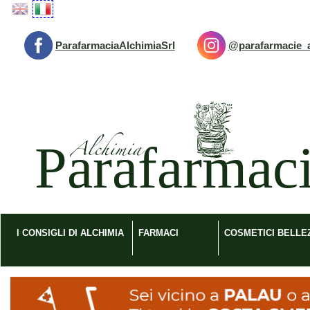
Passa
al
contenuto
ParafarmaciaAlchimiaSrl
@parafarmacie_a
principale
Parafarmacia
Alchimia
srl
I CONSIGLI DI ALCHIMIA
FARMACI
COSMETICI BELLE