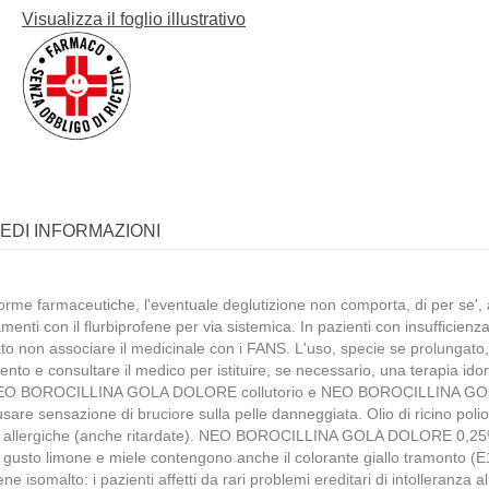
Visualizza il foglio illustrativo
IEDI INFORMAZIONI
e forme farmaceutiche, l'eventuale deglutizione non comporta, di per se', 
menti con il flurbiprofene per via sistemica. In pazienti con insuffici
 non associare il medicinale con i FANS. L'uso, specie se prolungato, 
ttamento e consultare il medico per istituire, se necessario, una terapia i
ico. NEO BOROCILLINA GOLA DOLORE collutorio e NEO BOROCILLINA GOL
sare sensazione di bruciore sulla pelle danneggiata. Olio di ricino poli
ioni allergiche (anche ritardate). NEO BOROCILLINA GOLA DOLORE 0,25
o limone e miele contengono anche il colorante giallo tramonto (E1
 isomalto: i pazienti affetti da rari problemi ereditari di intolleranza