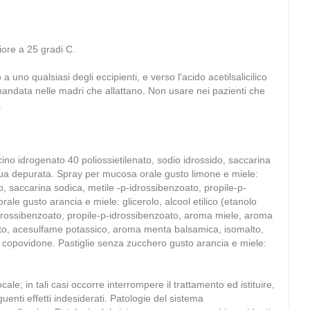
iore a 25 gradi C.
a uno qualsiasi degli eccipienti, e verso l'acido acetilsalicilico
mandata nelle madri che allattano. Non usare nei pazienti che
.
ricino idrogenato 40 poliossietilenato, sodio idrossido, saccarina
 acqua depurata. Spray per mucosa orale gusto limone e miele:
sido, saccarina sodica, metile -p-idrossibenzoato, propile-p-
e gusto arancia e miele: glicerolo, alcool etilico (etanolo
-p-idrossibenzoato, propile-p-idrossibenzoato, aroma miele, aroma
nato, acesulfame potassico, aroma menta balsamica, isomalto,
 copovidone. Pastiglie senza zucchero gusto arancia e miele:
 in tali casi occorre interrompere il trattamento ed istituire,
uenti effetti indesiderati. Patologie del sistema