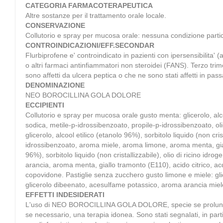
CATEGORIA FARMACOTERAPEUTICA
Altre sostanze per il trattamento orale locale.
CONSERVAZIONE
Collutorio e spray per mucosa orale: nessuna condizione partic
CONTROINDICAZIONI/EFF.SECONDAR
Flurbiprofene e' controindicato in pazienti con ipersensibilita' (a
o altri farmaci antinfiammatori non steroidei (FANS). Terzo tri
sono affetti da ulcera peptica o che ne sono stati affetti in pass
DENOMINAZIONE
NEO BOROCILLINA GOLA DOLORE
ECCIPIENTI
Collutorio e spray per mucosa orale gusto menta: glicerolo, alcool
sodica, metile-p-idrossibenzoato, propile-p-idrossibenzoato, ol
glicerolo, alcool etilico (etanolo 96%), sorbitolo liquido (non cri
idrossibenzoato, aroma miele, aroma limone, aroma menta, giall
96%), sorbitolo liquido (non cristallizzabile), olio di ricino id
arancia, aroma menta, giallo tramonto (E110), acido citrico, 
copovidone. Pastiglie senza zucchero gusto limone e miele: gl
glicerolo dibeenato, acesulfame potassico, aroma arancia miel
EFFETTI INDESIDERATI
L'uso di NEO BOROCILLINA GOLA DOLORE, specie se prolungato, pu
se necessario, una terapia idonea. Sono stati segnalati, in parti