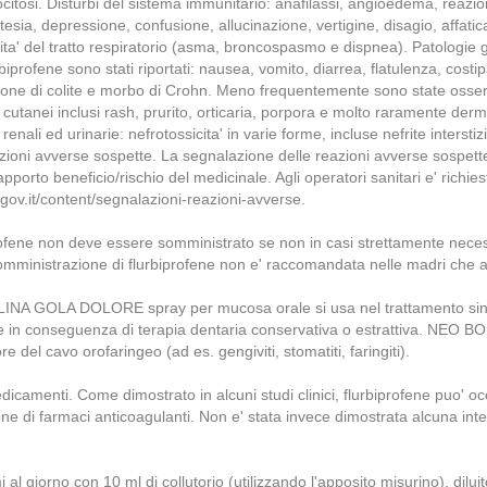
itosi. Disturbi del sistema immunitario: anafilassi, angioedema, reazion
estesia, depressione, confusione, allucinazione, vertigine, disagio, affat
ivita' del tratto respiratorio (asma, broncospasmo e dispnea). Patologie 
biprofene sono stati riportati: nausea, vomito, diarrea, flatulenza, co
ione di colite e morbo di Crohn. Meno frequentemente sono state osser
i cutanei inclusi rash, prurito, orticaria, porpora e molto raramente de
nali ed urinarie: nefrotossicita' in varie forme, incluse nefrite intersti
reazioni avverse sospette. La segnalazione delle reazioni avverse sospett
orto beneficio/rischio del medicinale. Agli operatori sanitari e' richies
.gov.it/content/segnalazioni-reazioni-avverse.
iprofene non deve essere somministrato se non in casi strettamente nece
 somministrazione di flurbiprofene non e' raccomandata nelle madri che a
A DOLORE spray per mucosa orale si usa nel trattamento sintomatico
 anche in conseguenza di terapia dentaria conservativa o estrattiva. N
re del cavo orofaringeo (ad es. gengiviti, stomatiti, faringiti).
camenti. Come dimostrato in alcuni studi clinici, flurbiprofene puo' occa
ione di farmaci anticoagulanti. Non e' stata invece dimostrata alcuna int
 al giorno con 10 ml di collutorio (utilizzando l'apposito misurino), di