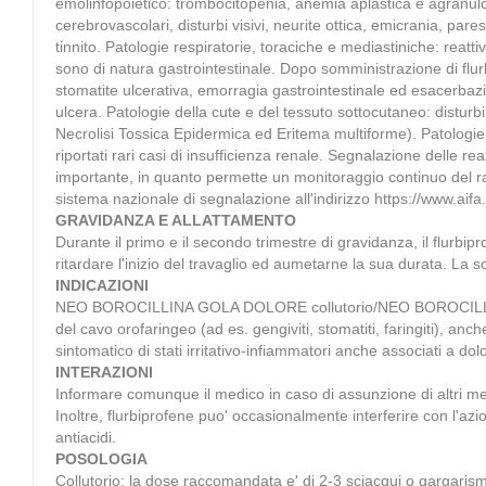
emolinfopoietico: trombocitopenia, anemia aplastica e agranuloc
cerebrovascolari, disturbi visivi, neurite ottica, emicrania, par
tinnito. Patologie respiratorie, toraciche e mediastiniche: reatt
sono di natura gastrointestinale. Dopo somministrazione di flur
stomatite ulcerativa, emorragia gastrointestinale ed esacerbaz
ulcera. Patologie della cute e del tessuto sottocutaneo: disturb
Necrolisi Tossica Epidermica ed Eritema multiforme). Patologie re
riportati rari casi di insufficienza renale. Segnalazione delle 
importante, in quanto permette un monitoraggio continuo del rapp
sistema nazionale di segnalazione all'indirizzo https://www.aifa
GRAVIDANZA E ALLATTAMENTO
Durante il primo e il secondo trimestre di gravidanza, il flurb
ritardare l'inizio del travaglio ed aumetarne la sua durata. La
INDICAZIONI
NEO BOROCILLINA GOLA DOLORE collutorio/NEO BOROCILLINA GOL
del cavo orofaringeo (ad es. gengiviti, stomatiti, faringiti),
sintomatico di stati irritativo-infiammatori anche associati a dolo
INTERAZIONI
Informare comunque il medico in caso di assunzione di altri medi
Inoltre, flurbiprofene puo' occasionalmente interferire con l'az
antiacidi.
POSOLOGIA
Collutorio: la dose raccomandata e' di 2-3 sciacqui o gargarismi