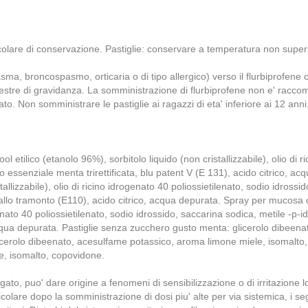
olare di conservazione. Pastiglie: conservare a temperatura non super
sma, broncospasmo, orticaria o di tipo allergico) verso il flurbiprofene o 
mestre di gravidanza. La somministrazione di flurbiprofene non e' racco
ato. Non somministrare le pastiglie ai ragazzi di eta' inferiore ai 12 anni
 etilico (etanolo 96%), sorbitolo liquido (non cristallizzabile), olio di 
io essenziale menta trirettificata, blu patent V (E 131), acido citrico,
stallizzabile), olio di ricino idrogenato 40 poliossietilenato, sodio idros
o tramonto (E110), acido citrico, acqua depurata. Spray per mucosa oral
rogenato 40 poliossietilenato, sodio idrossido, saccarina sodica, metile 
acqua depurata. Pastiglie senza zucchero gusto menta: glicerolo dibee
icerolo dibeenato, acesulfame potassico, aroma limone miele, isomalto,
e, isomalto, copovidone.
o' dare origine a fenomeni di sensibilizzazione o di irritazione locale;
colare dopo la somministrazione di dosi piu' alte per via sistemica, i seg