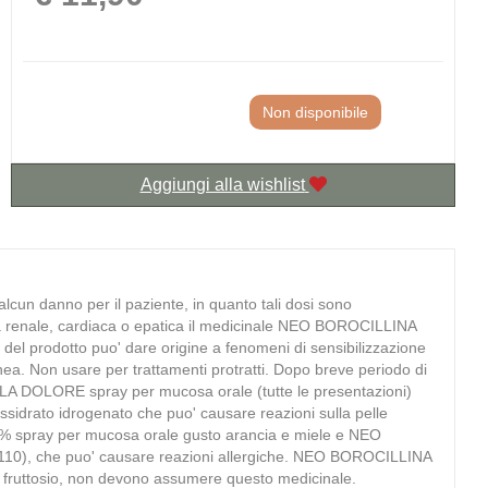
Non disponibile
Aggiungi alla wishlist
alcun danno per il paziente, in quanto tali dosi sono
enza renale, cardiaca o epatica il medicinale NEO BOROCILLINA
del prodotto puo' dare origine a fenomeni di sensibilizzazione
donea. Non usare per trattamenti protratti. Dopo breve periodo di
A DOLORE spray per mucosa orale (tutte le presentazioni)
ossidrato idrogenato che puo' causare reazioni sulla pelle
% spray per mucosa orale gusto arancia e miele e NEO
10), che puo' causare reazioni allergiche. NEO BOROCILLINA
 al fruttosio, non devono assumere questo medicinale.