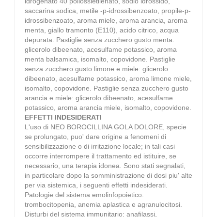
idrogenato 40 poliossietilenato, sodio idrossido,
saccarina sodica, metile -p-idrossibenzoato, propile-p-
idrossibenzoato, aroma miele, aroma arancia, aroma
menta, giallo tramonto (E110), acido citrico, acqua
depurata. Pastiglie senza zucchero gusto menta:
glicerolo dibeenato, acesulfame potassico, aroma
menta balsamica, isomalto, copovidone. Pastiglie
senza zucchero gusto limone e miele: glicerolo
dibeenato, acesulfame potassico, aroma limone miele,
isomalto, copovidone. Pastiglie senza zucchero gusto
arancia e miele: glicerolo dibeenato, acesulfame
potassico, aroma arancia miele, isomalto, copovidone.
EFFETTI INDESIDERATI
L'uso di NEO BOROCILLINA GOLA DOLORE, specie
se prolungato, puo' dare origine a fenomeni di
sensibilizzazione o di irritazione locale; in tali casi
occorre interrompere il trattamento ed istituire, se
necessario, una terapia idonea. Sono stati segnalati,
in particolare dopo la somministrazione di dosi piu' alte
per via sistemica, i seguenti effetti indesiderati.
Patologie del sistema emolinfopoietico:
trombocitopenia, anemia aplastica e agranulocitosi.
Disturbi del sistema immunitario: anafilassi,