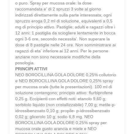
o puro. Spray per mucosa orale: la dose
raccomandata e' di 2 spruzzi 3 volte al giorno
indirizzati direttamente sulla parte interessata; ogni
spruzzo eroga 0,2 ml di soluzione, equivalenti a 0,5
mg di principio attivo. Pastiglie; adulti e ragazzi oltre i
12 anni: 1 pastiglia da sciogliere lentamente in bocca
ogni 3-6 ore, secondo necessita'. Non superare la
dose di 8 pastiglie nelle 24 ore. Non somministrare ai
ragazzi di eta' inferiore ai 12 anni. Per le persone
anziane non sono necessarie modifiche della
posologia.
PRINCIPI ATTIVI
NEO BOROCILLINA GOLA DOLORE 0,25% collutorio
e NEO BOROCILLINA GOLA DOLORE 0,25% spray
per mucosa orale (tutte le presentazioni). 100 ml di
soluzione contengono; principio attivo: flurbiprofene
0,25 g. Eccipienti con effetti noti: etanolo 9,60 g;
sorbitolo liquido (non cristallizzabile) 7,00 g; metile-p-
idrossibenzoato 0,10 g; propile- p-idrossibenzoato
0,02 g; glicerolo 10 g; sodio 6,8 mg. NEO
BOROCILLINA GOLA DOLORE 0,25% spray per
mucosa orale gusto arancia e miele e NEO