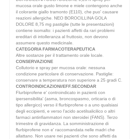
mucosa orale gusto limone e miele contengono anche
il colorante giallo tramonto (E110), che puo' causare
reazioni allergiche. NEO BOROCILLINA GOLA
DOLORE 8,75 mg pastiglie (tutte le presentazioni)
contiene isomalto: i pazienti affetti da rari problemi
ereditari di intolleranza al fruttosio, non devono
assumere questo medicinale.
CATEGORIA FARMACOTERAPEUTICA
Altre sostanze per il trattamento orale locale.
CONSERVAZIONE
Collutorio e spray per mucosa orale: nessuna
condizione particolare di conservazione. Pastiglie:
conservare a temperatura non superiore a 25 gradi C.
CONTROINDICAZIONI/EFF.SECONDAR
Flurbiprofene e' controindicato in pazienti con
ipersensibilita' (asma, broncospasmo, orticaria o di
tipo allergico) verso il flurbiprofene o a uno qualsiasi
degli eccipienti, e verso l'acido acetilsalicilico o altri
farmaci antinfiammatori non steroidei (FANS). Terzo
trimestre di gravidanza. La somministrazione di
flurbiprofene non e' raccomandata nelle madri che
allattano. Non usare nei pazienti che sono affetti da