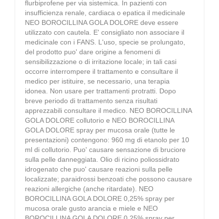
flurbiprofene per via sistemica. In pazienti con
insufficienza renale, cardiaca o epatica il medicinale
NEO BOROCILLINA GOLA DOLORE deve essere
utilizzato con cautela. E' consigliato non associare il
medicinale con i FANS. L'uso, specie se prolungato,
del prodotto puo' dare origine a fenomeni di
sensibilizzazione o di irritazione locale; in tali casi
occorre interrompere il trattamento e consultare il
medico per istituire, se necessario, una terapia
idonea. Non usare per trattamenti protratti. Dopo
breve periodo di trattamento senza risultati
apprezzabili consultare il medico. NEO BOROCILLINA
GOLA DOLORE collutorio e NEO BOROCILLINA
GOLA DOLORE spray per mucosa orale (tutte le
presentazioni) contengono: 960 mg di etanolo per 10
ml di collutorio. Puo' causare sensazione di bruciore
sulla pelle danneggiata. Olio di ricino poliossidrato
idrogenato che puo' causare reazioni sulla pelle
localizzate; paraidrossi benzoati che possono causare
reazioni allergiche (anche ritardate). NEO
BOROCILLINA GOLA DOLORE 0,25% spray per
mucosa orale gusto arancia e miele e NEO
BOROCILLINA GOLA DOLORE 0,25% spray per