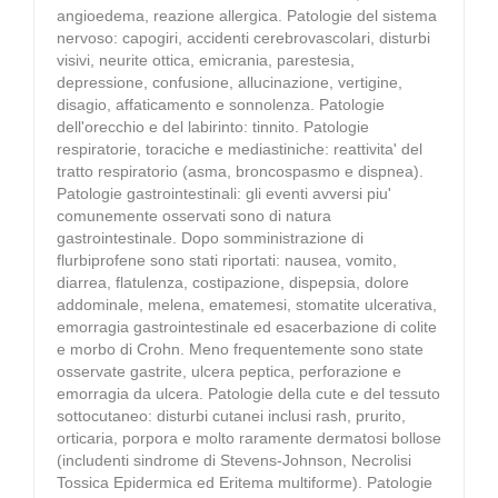
angioedema, reazione allergica. Patologie del sistema
nervoso: capogiri, accidenti cerebrovascolari, disturbi
visivi, neurite ottica, emicrania, parestesia,
depressione, confusione, allucinazione, vertigine,
disagio, affaticamento e sonnolenza. Patologie
dell'orecchio e del labirinto: tinnito. Patologie
respiratorie, toraciche e mediastiniche: reattivita' del
tratto respiratorio (asma, broncospasmo e dispnea).
Patologie gastrointestinali: gli eventi avversi piu'
comunemente osservati sono di natura
gastrointestinale. Dopo somministrazione di
flurbiprofene sono stati riportati: nausea, vomito,
diarrea, flatulenza, costipazione, dispepsia, dolore
addominale, melena, ematemesi, stomatite ulcerativa,
emorragia gastrointestinale ed esacerbazione di colite
e morbo di Crohn. Meno frequentemente sono state
osservate gastrite, ulcera peptica, perforazione e
emorragia da ulcera. Patologie della cute e del tessuto
sottocutaneo: disturbi cutanei inclusi rash, prurito,
orticaria, porpora e molto raramente dermatosi bollose
(includenti sindrome di Stevens-Johnson, Necrolisi
Tossica Epidermica ed Eritema multiforme). Patologie