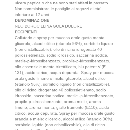
ulcera peptica o che ne sono stati affetti in passato.
Non somministrare le pastiglie ai ragazzi di eta'
inferiore ai 12 anni.
DENOMINAZIONE
NEO BOROCILLINA GOLA DOLORE
ECCIPIENTI
Collutorio e spray per mucosa orale gusto menta:
glicerolo, alcool etilico (etanolo 96%), sorbitolo liquido
(non cristallizzabile), olio di ricino idrogenato 40
poliossietilenato, sodio idrossido, saccarina sodica,
metile-p-idrossibenzoato, propile-p-idrossibenzoato,
olio essenziale menta trirettificata, blu patent V (E
131), acido citrico, acqua depurata. Spray per mucosa
orale gusto limone e miele: glicerolo, alcool etilico
(etanolo 96%), sorbitolo liquido (non cristallizzabile),
olio di ricino idrogenato 40 poliossietilenato, sodio
idrossido, saccarina sodica, metile -p-idrossibenzoato,
propile-p-idrossibenzoato, aroma miele, aroma
limone, aroma menta, giallo tramonto (E110), acido
citrico, acqua depurata. Spray per mucosa orale gusto
arancia e miele: glicerolo, alcool etilico (etanolo 96%),
sorbitolo liquido (non cristallizzabile), olio di ricino