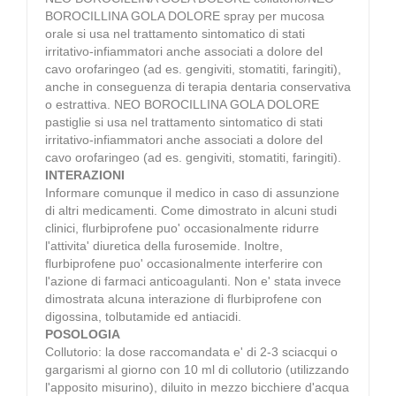
BOROCILLINA GOLA DOLORE spray per mucosa
orale si usa nel trattamento sintomatico di stati
irritativo-infiammatori anche associati a dolore del
cavo orofaringeo (ad es. gengiviti, stomatiti, faringiti),
anche in conseguenza di terapia dentaria conservativa
o estrattiva. NEO BOROCILLINA GOLA DOLORE
pastiglie si usa nel trattamento sintomatico di stati
irritativo-infiammatori anche associati a dolore del
cavo orofaringeo (ad es. gengiviti, stomatiti, faringiti).
INTERAZIONI
Informare comunque il medico in caso di assunzione
di altri medicamenti. Come dimostrato in alcuni studi
clinici, flurbiprofene puo' occasionalmente ridurre
l'attivita' diuretica della furosemide. Inoltre,
flurbiprofene puo' occasionalmente interferire con
l'azione di farmaci anticoagulanti. Non e' stata invece
dimostrata alcuna interazione di flurbiprofene con
digossina, tolbutamide ed antiacidi.
POSOLOGIA
Collutorio: la dose raccomandata e' di 2-3 sciacqui o
gargarismi al giorno con 10 ml di collutorio (utilizzando
l'apposito misurino), diluito in mezzo bicchiere d'acqua