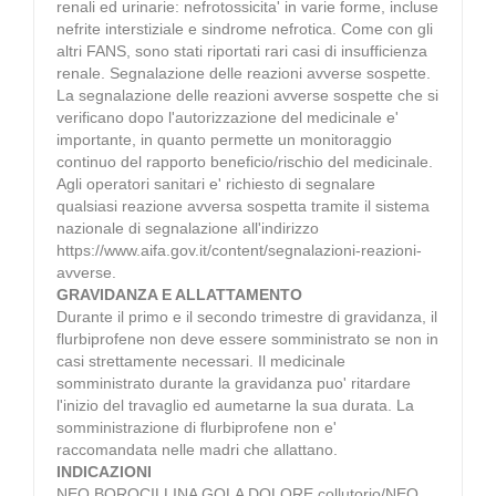
renali ed urinarie: nefrotossicita' in varie forme, incluse
nefrite interstiziale e sindrome nefrotica. Come con gli
altri FANS, sono stati riportati rari casi di insufficienza
renale. Segnalazione delle reazioni avverse sospette.
La segnalazione delle reazioni avverse sospette che si
verificano dopo l'autorizzazione del medicinale e'
importante, in quanto permette un monitoraggio
continuo del rapporto beneficio/rischio del medicinale.
Agli operatori sanitari e' richiesto di segnalare
qualsiasi reazione avversa sospetta tramite il sistema
nazionale di segnalazione all'indirizzo
https://www.aifa.gov.it/content/segnalazioni-reazioni-
avverse.
GRAVIDANZA E ALLATTAMENTO
Durante il primo e il secondo trimestre di gravidanza, il
flurbiprofene non deve essere somministrato se non in
casi strettamente necessari. Il medicinale
somministrato durante la gravidanza puo' ritardare
l'inizio del travaglio ed aumetarne la sua durata. La
somministrazione di flurbiprofene non e'
raccomandata nelle madri che allattano.
INDICAZIONI
NEO BOROCILLINA GOLA DOLORE collutorio/NEO