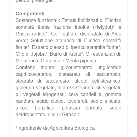
periodi prolungati.
Componenti
Sostanze funzionali: Estratti liofilizzati di Elicriso
sommità fiorite frazione lipofila (Helydol)* e
Rusco radice*; Gel fogliare disidratato di Aloe
vera*; Soluzione acquosa di Elicriso sommità
fiorite*; Estratto oleoso di Iperico sommità fiorite*;
Olio di Jojoba*; Burro di Karitè*; Oli essenziali di:
Melaleuca, Cipresso e Menta piperita.
Contiene inoltre: glicerilstearato, trigliceride
caprilico/caprico, distearato di saccarosio,
stearato di saccarosio, alcool cetilstearilico,
glicerina vegetale, triidrossistearina, oli vegetali,
oli vegetali idrogenati, cera candelilla, gomma
xanthan, acido citrico, tocoferoli, sodio silicato,
alcool benzilico, potassio sorbato, sodio
deidroacetato, olio di Girasole.
*ingrediente da Agricoltura Biologica