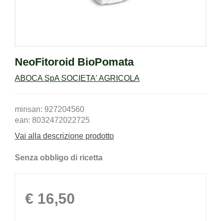
NeoFitoroid BioPomata
ABOCA SpA SOCIETA' AGRICOLA
minsan: 927204560
ean: 8032472022725
Vai alla descrizione prodotto
Senza obbligo di ricetta
Prezzo
€ 16,50