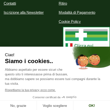
Contatti
Ritiro
Iscrizione alla Newsletter
Modalità di Pagamento
Cookie Policy
Alchimia srl
- Via Nazionale, 29 07020 Palau (SS)
info@parafarmaciealchimia.it
|
Tel.: 0789709561
| P.Iva:
02286420902 | Numero R.E.A.: SS-163134
Powered by
Prenofa
Web Design
Fulcri srl