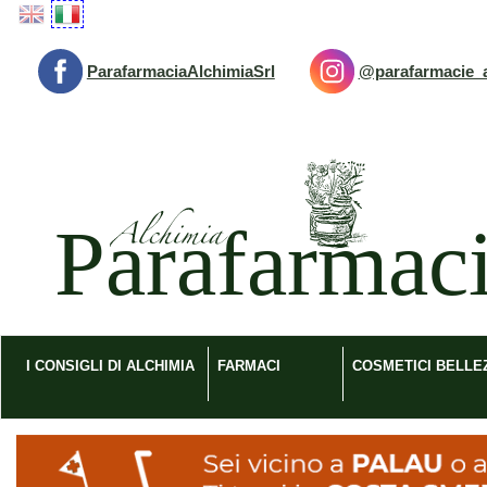
Passa
al
contenuto
ParafarmaciaAlchimiaSrl
@parafarmacie_a
principale
Parafarmacia
Alchimia
srl
I CONSIGLI DI ALCHIMIA
FARMACI
COSMETICI BELLE