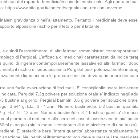
tinuo del rapporto beneficio/rischio del medicinale. Agli operatori sani
zo: https://www.aifa.gov.it/content/segnalazioni-reazioni-avverse.
nalein gravidanza o nell'allattamento. Pertanto il medicinale deve essereu
porto alpossibile rischio per il feto o per il lattante.
o, e quindi l'assorbimento, di altri farmaci somministrati contemporaneam
piego di Pergidal. L'efficacia di medicinali caratterizzati da indice terape
 quindi di ingerire contemporaneamente lassativi ed altri farmaci: dopo
 aumenta il rischio di ipopotassiemia.Pergidal puo' potenzialmente intera
tanzialmente liquefacendo le preparazioni che devono rimanere dense p
rre una facile evacuazione di feci molli. E' consigliabile usare inizial
ata. Pergidal 7,3g polvere per soluzione orale e' indicato negli adulti
3 bustine al giorno. Pergidal bambini 3,6 g polvere per soluzione orale e'
gol: 3,644 g. Eta': 1 - 4 anni. Numero bustine/die: 1-2 bustine; quantit
932 g. Eta': 8 - 12 anni. Numero bustine/die: 3-4 bustine;quantita' di m
a al giorno o al mattino e alla sera nel caso di assunzione di piu' busti
 250ml di acqua (piu' o meno il contenuto di due bicchieri o di una tazza
dienti. E' preferibile bere l'intera quantita' abbastanza rapidamente (n
istrazione. Nei bambini iltrattamento non deve superare i tre mesi data l