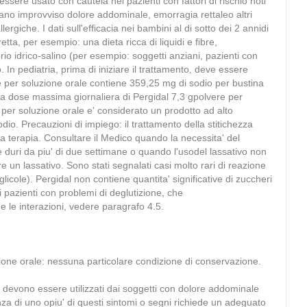
essere usato con cautela nei pazienti con fattori di rischio noti
entano improvviso dolore addominale, emorragia rettaleo altri
iche. I dati sull'efficacia nei bambini al di sotto dei 2 annidi
tta, per esempio: una dieta ricca di liquidi e fibre,
ilibrio idrico-salino (per esempio: soggetti anziani, pazienti con
In pediatria, prima di iniziare il trattamento, deve essere
e per soluzione orale contiene 359,25 mg di sodio per bustina
a dose massima giornaliera di Pergidal 7,3 gpolvere per
per soluzione orale e' considerato un prodotto ad alto
o. Precauzioni di impiego: il trattamento della stitichezza
la terapia. Consultare il Medico quando la necessita' del
e duri da piu' di due settimane o quando l'usodel lassativo non
e un lassativo. Sono stati segnalati casi molto rari di reazione
icole). Pergidal non contiene quantita' significative di zuccheri
ei pazienti con problemi di deglutizione, che
 le interazioni, vedere paragrafo 4.5.
ione orale: nessuna particolare condizione di conservazione.
 non devono essere utilizzati dai soggetti con dolore addominale
za di uno opiu' di questi sintomi o segni richiede un adeguato