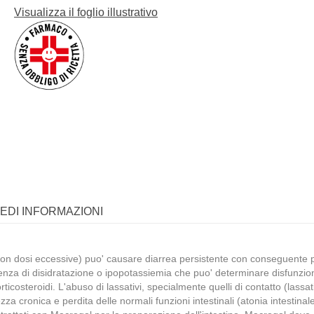
Visualizza il foglio illustrativo
IEDI INFORMAZIONI
con dosi eccessive) puo' causare diarrea persistente con conseguente pe
insorgenza di disidratazione o ipopotassiemia che puo' determinare disfun
ticosteroidi. L'abuso di lassativi, specialmente quelli di contatto (lassa
za cronica e perdita delle normali funzioni intestinali (atonia intestina