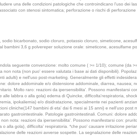
udere una delle condizioni patologiche che controindicano l'uso dei lass
ssociato con stenosi sintomatica; perforazione o rischi di perforazione int
ro, sodio bicarbonato, sodio cloruro, potassio cloruro, simeticone, ace
al bambini 3,6 g polvereper soluzione orale: simeticone, acesulfame 
i, usandola seguente convenzione: molto comune ( >= 1/10); comune (da 
on nota (non puo' essere valutata i base ai dati disponibili). Popolazion
i adulti) e nell'uso post-marketing. Generalmente gli effetti indesiderati 
omune: dolore addominale e/o distensione addominale, diarrea, nausea; 
itario. Molto raro: reazioni da ipersensibilita'. Possono manifestarsi co
e alle labbra o alla gola) edema di Quincke, difficolta'respiratoria, shock
tremia, ipokaliemia) e/o disidratazione, specialmente nei pazienti anziani
zioni cliniche(147 bambini di eta' dai 6 mesi ai 15 anni) e nell'uso post m
ll'apparato gastrointestinale. Patologie gastrointestinali. Comuni: dolor
non nota: reazioni da ipersensibilita'. Possono manifestarsi con: prurito
o alla gola), difficolta' respiratoria. *che puo' causare irritazione perian
zione delle reazioni avverse sospette. La segnalazione delle reazioni 