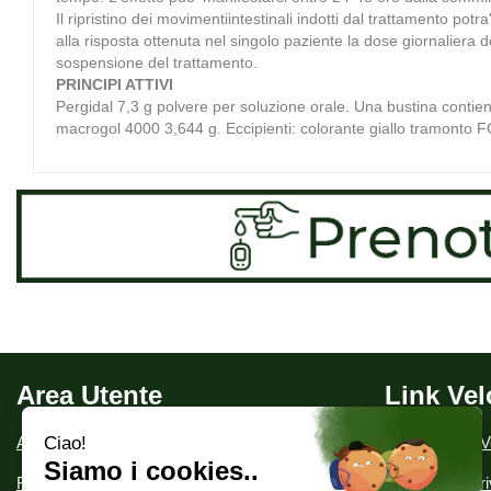
Il ripristino dei movimentiintestinali indotti dal trattamento pot
alla risposta ottenuta nel singolo paziente la dose giornaliera d
sospensione del trattamento.
PRINCIPI ATTIVI
Pergidal 7,3 g polvere per soluzione orale. Una bustina contiene
macrogol 4000 3,644 g. Eccipienti: colorante giallo tramonto F
Area Utente
Link Vel
Area utente
Condizioni di V
Registrati
Informativa Pr