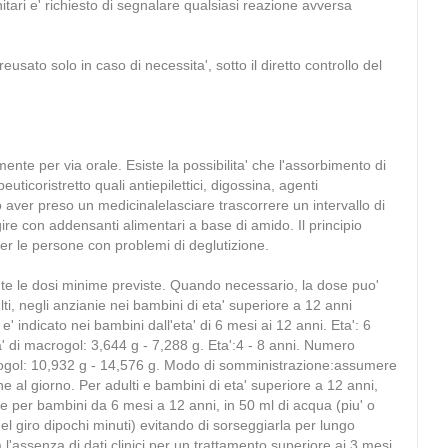
tari e' richiesto di segnalare qualsiasi reazione avversa
sato solo in caso di necessita', sotto il diretto controllo del
ente per via orale. Esiste la possibilita' che l'assorbimento di
uticoristretto quali antiepilettici, digossina, agenti
 aver preso un medicinalelasciare trascorrere un intervallo di
gire con addensanti alimentari a base di amido. Il principio
er le persone con problemi di deglutizione.
mente le dosi minime previste. Quando necessario, la dose puo'
, negli anzianie nei bambini di eta' superiore a 12 anni
 indicato nei bambini dall'eta' di 6 mesi ai 12 anni. Eta': 6
a' di macrogol: 3,644 g - 7,288 g. Eta':4 - 8 anni. Numero
acrogol: 10,932 g - 14,576 g. Modo di somministrazione:assumere
ne al giorno. Per adulti e bambini di eta' superiore a 12 anni,
) e per bambini da 6 mesi a 12 anni, in 50 ml di acqua (piu' o
el giro dipochi minuti) evitando di sorseggiarla per lungo
'assenza di dati clinici per un trattamento superiore ai 3 mesi.