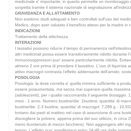
medicinale e' importante, in quanto permette un monitoraggio con
sospetta tramite il sistema nazionale di segnalazione all'indiriz
GRAVIDANZA E ALLATTAMENTO
Non esistono studi adeguati e ben controllati sull'uso del medici
Medico, dopo aver valutato il beneficio atteso per la madre in rap
INDICAZIONI
Trattamento della stitichezza.
INTERAZIONI
I lassativi possono ridurre il tempo di permanenza nell'intestin
altri medicinali possa essere transitoriamente ridotto durante l'im
immunosoppressori puo' essere particolarmente ridotta. Evitare
almeno 2 ore prima di prendere il lassativo. L'uso di liquirizia
attivo macrogol contrasta l'effetto addensante dell'amido, sos
POSOLOGIA
Posologia: la dose corretta e' quella minima sufficiente a produ
essere poiaumentata, ma senza mai superare quella massima indic
(adolescenti), per i qualisi raccomanda il seguente dosaggio: 1-
mesi - 1 anno. Numero bustine/die: 1bustina; quantita' di macro
bustine/die: 2-3 bustine; quantita' di macrogol: 7,288 g - 10,
lontano dai pasti al mattino nel caso di assunzione di una bustin
disciogliere la polvere, appena prima del suo utilizzo, in circa
meno ilcontenuto di mezzo bicchiere). Non aggiungere altri ingre
tempo. L'effetto puo' manifestarsi entro 24-48 ore dalla sommin