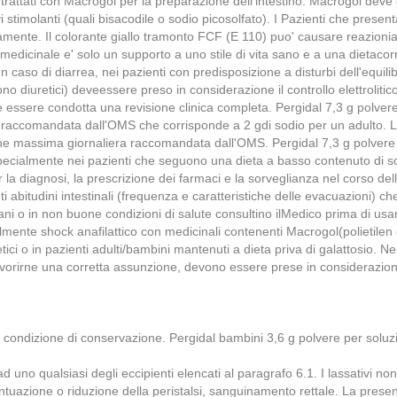
i trattati con Macrogol per la preparazione dell'intestino. Macrogol deve 
vi stimolanti (quali bisacodile o sodio picosolfato). I Pazienti che pres
nte. Il colorante giallo tramonto FCF (E 110) puo' causare reazioniallerg
imedicinale e' solo un supporto a uno stile di vita sano e a una dietacorre
nali. In caso di diarrea, nei pazienti con predisposizione a disturbi dell'equ
uretici) deveessere preso in considerazione il controllo elettrolitico. 
 essere condotta una revisione clinica completa. Pergidal 7,3 g polver
a raccomandata dall'OMS che corrisponde a 2 gdi sodio per un adulto. L
one massima giornaliera raccomandata dall'OMS. Pergidal 7,3 g polvere 
ecialmente nei pazienti che seguono una dieta a basso contenuto di sodi
 la diagnosi, la prescrizione dei farmaci e la sorveglianza nel corso del
abitudini intestinali (frequenza e caratteristiche delle evacuazioni) ch
iani o in non buone condizioni di salute consultino ilMedico prima di usar
lmente shock anafilattico con medicinali contenenti Macrogol(polietilen gl
etici o in pazienti adulti/bambini mantenuti a dieta priva di galattosio. N
avorirne una corretta assunzione, devono essere prese in considerazione
e condizione di conservazione. Pergidal bambini 3,6 g polvere per soluz
 o ad uno qualsiasi degli eccipienti elencati al paragrafo 6.1. I lassativi
tuazione o riduzione della peristalsi, sanguinamento rettale. La presen