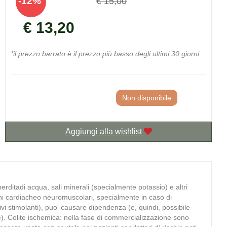
12%
€ 15,00
del
scontato
€ 13,20
*il prezzo barrato è il prezzo più basso degli ultimi 30 giorni
Non disponibile
Aggiungi alla wishlist
rditadi acqua, sali minerali (specialmente potassio) e altri
zioni cardiacheo neuromuscolari, specialmente in caso di
tivi stimolanti), puo' causare dipendenza (e, quindi, possibile
le). Colite ischemica: nella fase di commercializzazione sono