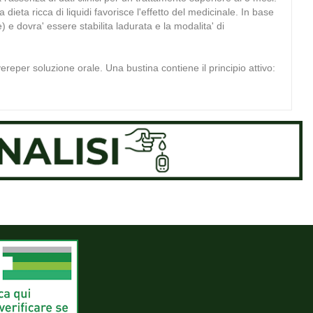
dieta ricca di liquidi favorisce l'effetto del medicinale. In base
 e dovra' essere stabilita ladurata e la modalita' di
reper soluzione orale. Una bustina contiene il principio attivo: