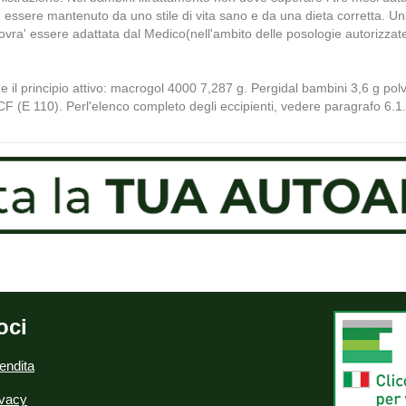
ra' essere mantenuto da uno stile di vita sano e da una dieta corretta. Una 
ovra' essere adattata dal Medico(nell'ambito delle posologie autorizzate)
 il principio attivo: macrogol 4000 7,287 g. Pergidal bambini 3,6 g polve
CF (E 110). Perl'elenco completo degli eccipienti, vedere paragrafo 6.1.
oci
endita
ivacy