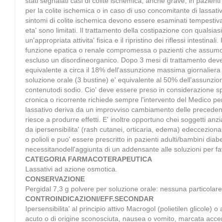
stati segnalati casi di colite ischemica, anche grave, in pazient
per la colite ischemica o in caso di uso concomitante di lassati
sintomi di colite ischemica devono essere esaminati tempestivame
eta' sono limitati. Il trattamento della costipazione con qualsias
un'appropriata attivita' fisica e il ripristino dei riflessi intesti
funzione epatica o renale compromessa o pazienti che assumono di
escluso un disordineorganico. Dopo 3 mesi di trattamento deve
equivalente a circa il 18% dell'assunzione massima giornalier
soluzione orale (3 bustine) e' equivalente al 50% dell'assunzi
contenutodi sodio. Cio' deve essere preso in considerazione sp
cronica o ricorrente richiede sempre l'intervento del Medico per
lassativo deriva da un improvviso cambiamento delle precedenti 
riesce a produrre effetti. E' inoltre opportuno chei soggetti anz
da ipersensibilita' (rash cutanei, orticaria, edema) edecceziona
o polioli e puo' essere prescritto in pazienti adulti/bambini diab
necessitanodell'aggiunta di un addensante alle soluzioni per f
CATEGORIA FARMACOTERAPEUTICA
Lassativi ad azione osmotica.
CONSERVAZIONE
Pergidal 7,3 g polvere per soluzione orale: nessuna particolar
CONTROINDICAZIONI/EFF.SECONDAR
Ipersensibilita' al principio attivo Macrogol (polietilen glicole)
acuto o di origine sconosciuta, nausea o vomito, marcata accen