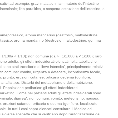
ativi ad esempio: gravi malattie infiammatorie dell'intestino
estinale; ileo paralitico, o sospetta ostruzione dell'intestino, o
sulfamepotassico, aroma mandarino (destrosio, maltodestrine,
potassico, aroma mandarino (destrosio, maltodestrine, gomma
>= 1/100a < 1/10); non comune (da >= 1/1.000 a < 1/100); raro
e adulta: gli effetti indesiderati elencati nella tabella che
sono stati transitorie di lieve intensita', principalmente relativi
non comune: vomito, urgenza a defecare, incontinenza fecale,
n: prurito, eruzioni cutanee, orticaria oedema (gonfiore,
 anafilattico. Disturbi del metabolismo e della nutrizione.
. Popolazione pediatrica: gli effetti indesiderati
arketing. Come nei pazienti adulti gli effetti indesiderati sono
e addominale, diarrea*; non comuni: vomito, meteorismo, nausea;
, eruzioni cutanee, orticaria o edema (gonfiore, localizzato
ale. In tutti i casi sopra elencati consultare il Medico ed
avverse sospette che si verificano dopo l'autorizzazione del