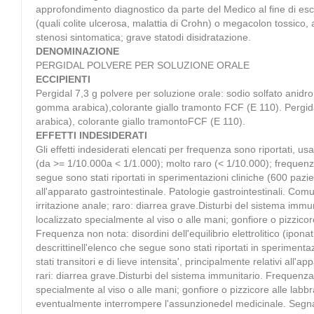
approfondimento diagnostico da parte del Medico al fine di escl
(quali colite ulcerosa, malattia di Crohn) o megacolon tossico, a
stenosi sintomatica; grave statodi disidratazione.
DENOMINAZIONE
PERGIDAL POLVERE PER SOLUZIONE ORALE
ECCIPIENTI
Pergidal 7,3 g polvere per soluzione orale: sodio solfato anid
gomma arabica),colorante giallo tramonto FCF (E 110). Pergid
arabica), colorante giallo tramontoFCF (E 110).
EFFETTI INDESIDERATI
Gli effetti indesiderati elencati per frequenza sono riportat
(da >= 1/10.000a < 1/1.000); molto raro (< 1/10.000); frequenza n
segue sono stati riportati in sperimentazioni cliniche (600 pazient
all'apparato gastrointestinale. Patologie gastrointestinali. C
irritazione anale; raro: diarrea grave.Disturbi del sistema immun
localizzato specialmente al viso o alle mani; gonfiore o pizzicor
Frequenza non nota: disordini dell'equilibrio elettrolitico (ipona
descrittinell'elenco che segue sono stati riportati in sperimenta
stati transitori e di lieve intensita', principalmente relativi a
rari: diarrea grave.Disturbi del sistema immunitario. Frequenza 
specialmente al viso o alle mani; gonfiore o pizzicore alle labbra 
eventualmente interrompere l'assunzionedel medicinale. Segnala