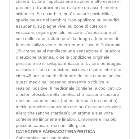
idonea. Evitare l'applicazione su zone molto estese in
presenza di abrasioni per evitarne un assorbimento
sistemico. Se assorbito, puo' causare eccitabilita',
specialmente nei bambini. Non applicare su superfici
essudanti, su piaghe vive, su zone di cute con
vescicole, organi genitali, mucose. L'esposizione al
sole delle zone trattate puo' dar luogo a fenomeni di
fotosensibilizzazione. Interrompere l'uso di Polaramin
1% crema se si manifesta una sensazione di bruciore
o eruzione cutanea, o se la condizione originale
persiste o se si sviluppa irritazione. Evitare bendaggio
occlusivo. L'uso di antistaminici deve essere interrotto
circa 48 ore prima di effettuare dei test cutanei poiche'
questi medicinali possono prevenire o ridurre le
reazioni positive. Il medicinale contiene: alcool cetilico
e esteri etossilati della lanolina che possono causare
reazioni cutanee locali (ad es. dermatiti da contatto);
metile paraidrossibenzoato che puo' causare reazioni
allergiche (anche ritardate); un aroma a sua volta
contenente limonene e linalolo. Limonene e linalolo
possono causare reazioni allergiche.
CATEGORIA FARMACOTERAPEUTICA
Antistaminici per uso topico.