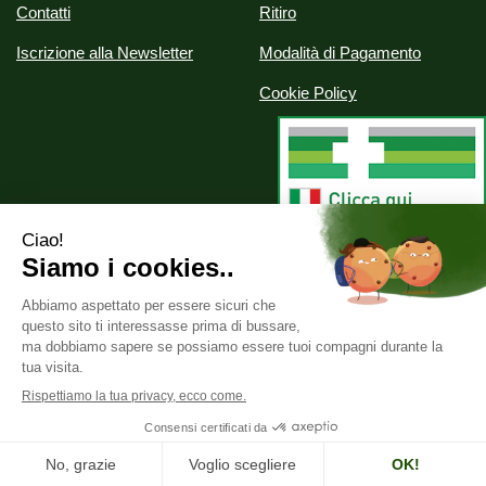
Contatti
Ritiro
Iscrizione alla Newsletter
Modalità di Pagamento
Cookie Policy
Alchimia srl
- Via Nazionale, 29 07020 Palau (SS)
info@parafarmaciealchimia.it
|
Tel.: 0789709561
| P.Iva:
02286420902 | Numero R.E.A.: SS-163134
Powered by
Prenofa
Web Design
Fulcri srl