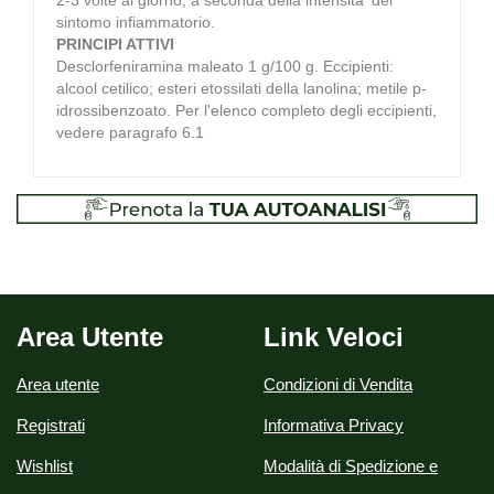
sintomo infiammatorio.
PRINCIPI ATTIVI
Desclorfeniramina maleato 1 g/100 g. Eccipienti:
alcool cetilico; esteri etossilati della lanolina; metile p-
idrossibenzoato. Per l'elenco completo degli eccipienti,
vedere paragrafo 6.1
Area Utente
Link Veloci
Area utente
Condizioni di Vendita
Registrati
Informativa Privacy
Wishlist
Modalità di Spedizione e