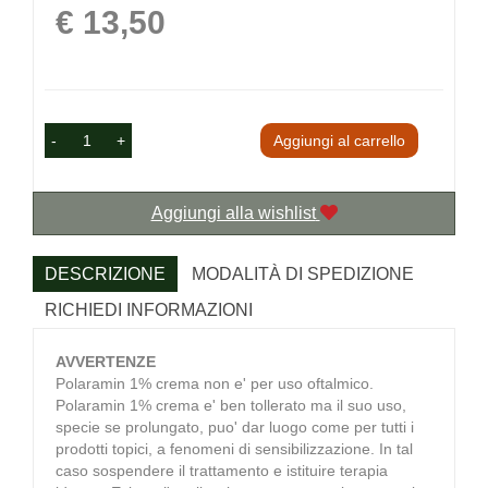
Prezzo
€ 13,50
-
+
Aggiungi al carrello
Aggiungi alla wishlist
DESCRIZIONE
MODALITÀ DI SPEDIZIONE
RICHIEDI INFORMAZIONI
AVVERTENZE
Polaramin 1% crema non e' per uso oftalmico.
Polaramin 1% crema e' ben tollerato ma il suo uso,
specie se prolungato, puo' dar luogo come per tutti i
prodotti topici, a fenomeni di sensibilizzazione. In tal
caso sospendere il trattamento e istituire terapia