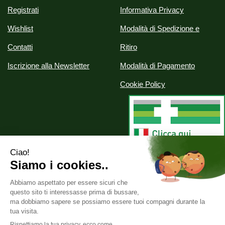
Registrati
Informativa Privacy
Wishlist
Modalità di Spedizione e
Contatti
Ritiro
Iscrizione alla Newsletter
Modalità di Pagamento
Cookie Policy
Alchimia srl
- Via Nazionale, 29 07020 Palau (SS)
info@parafarmaciealchimia.it
|
Tel.: 0789709561
| P.Iva:
02286420902 | Numero R.E.A.: SS-163134