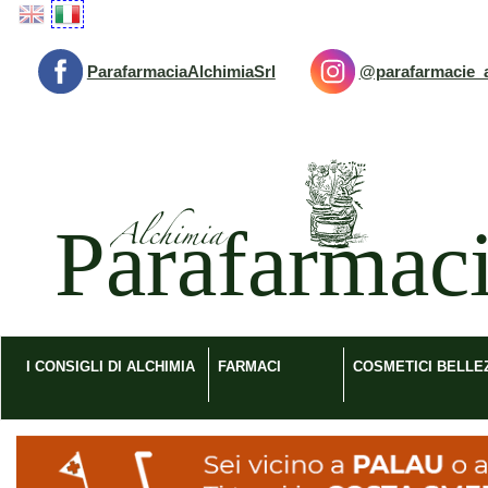
Passa
al
contenuto
ParafarmaciaAlchimiaSrl
@parafarmacie_a
principale
Parafarmacia
Alchimia
srl
I CONSIGLI DI ALCHIMIA
FARMACI
COSMETICI BELLE