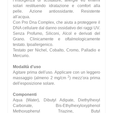
l’insorgenza di scottature, allergie ed eritemi
solari restituendo idratazione e comfort alla
pelle. Azione antiossidante. Resistente
all'acqua.
Con Pro Dna Complex, che aiuta a proteggere il
DNA cellulare dal danno ossidativo dei raggi UV.
Senza Profumo, Siliconi, Alcol e derivati del
Grano. Clinicamente e oftalmologicamente
testato. Ipoallergenico.
Testato per Nichel, Cobalto, Cromo, Palladio e
Mercurio.
Modalità d'uso
Agitare prima dell'uso. Applicare con un leggero
2
massaggio (almeno 2 mg/cm
) mezz'ora prima
dell'esposizione solare.
Componenti
Aqua (Water), Dibutyl Adipate, Diethylhexyl
Carbonate, Bis-Ethylhexyloxyphenol
Methoxyphenyl Triazine, Butyl