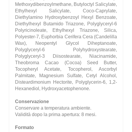
Methoxydibenzoylmethane, Butyloctyl Salicylate,
Ethylhexyl Salicylate, Coco-Caprylate,
Diethylamino Hydroxybenzoyl Hexyl Benzoate,
Diethylhexyl Butamido Triazone, Polyglyceryl-6
Polyricinoleate, Ethylhexyl Triazone, Silica,
Polyester-7, Euphorbia Cerifera Cera (Candelilla
Wax), Neopentyl Glycol Diheptanoate,
Polyglyceryl-6 Polyhydroxystearate,
Polyglyceryl-3 Diisostearate, Niacinamide,
Theobroma Cacao (Cocoa) Seed Butter,
Tocopheryl Acetate, Tocopherol, Ascorbyl
Palmitate, Magnesium Sulfate, Cetyl Alcohol,
Disteardimonium Hectorite, Polyglycerin-6, 1,2-
Hexanediol, Hydroxyacetophenone.
Conservazione
Conservare a temperatura ambiente.
Validità dopo la prima apertura: 8 mesi.
Formato