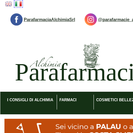
Passa
al
contenuto
ParafarmaciaAlchimiaSrl
@parafarmacie_a
principale
Parafarmacia
Alchimia
srl
I CONSIGLI DI ALCHIMIA
FARMACI
COSMETICI BELLE