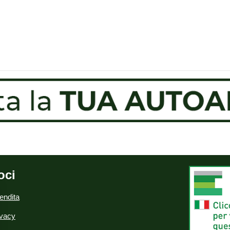
oci
endita
ivacy