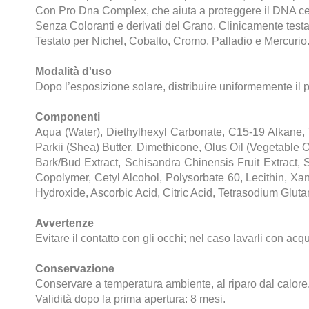
Con Pro Dna Complex, che aiuta a proteggere il DNA cel
Senza Coloranti e derivati del Grano. Clinicamente testa
Testato per Nichel, Cobalto, Cromo, Palladio e Mercurio
Modalità d'uso
Dopo l’esposizione solare, distribuire uniformemente il p
Componenti
Aqua (Water), Diethylhexyl Carbonate, C15-19 Alkane, 
Parkii (Shea) Butter, Dimethicone, Olus Oil (Vegetable 
Bark/Bud Extract, Schisandra Chinensis Fruit Extract, 
Copolymer, Cetyl Alcohol, Polysorbate 60, Lecithin, Xa
Hydroxide, Ascorbic Acid, Citric Acid, Tetrasodium Gl
Avvertenze
Evitare il contatto con gli occhi; nel caso lavarli con acq
Conservazione
Conservare a temperatura ambiente, al riparo dal calore
Validità dopo la prima apertura: 8 mesi.