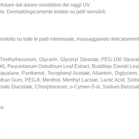
lulare dal danno ossidativo dei raggi UV.
to. Dermatologicamente testato su pelli sensibili.
.
rodotto su tutte le parti interessate, massaggiando delicatament
Triethylhexanoin, Glycerin, Glyceryl Stearate, PEG-100 Stear
Oil), Peucedanum Ostruthium Leaf Extract, Buddleja Davidii Leaf 
Squalane, Panthenol, Tocopheryl Acetate, Allantoin, Diglycerin
nthan Gum, PEG-8, Menthol, Menthyl Lactate, Lactic Acid, Sorbi
utamate Diacetate, Chlorphenesin, o-Cymen-5-ol, Sodium Benzoa
ua.
.