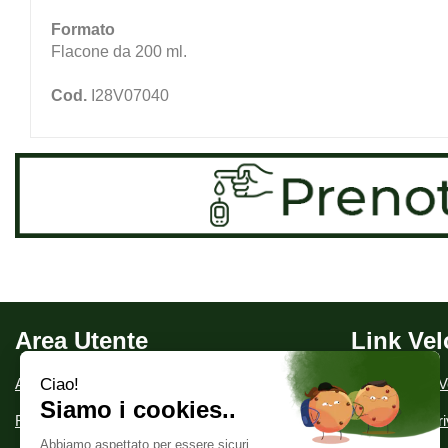
Formato
Flacone da 200 ml.
Cod.
I28V07040
Area Utente
Link Vel
Area utente
Condizioni di V
Registrati
Informativa Pr