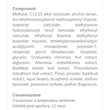
Componenti
Methylal, C12-15 alkyl benzoate, alcohol denat.,
bis-ethylhexyloxyphenol methoxyphenyl triazine,
butyloctyl salicylate, diethylamino
hydroxybenzoyl hexyl benzoate, ethylhexyl
salicylate, ethylhexyl triazone, diethylhexyl
butamido triazone, trimethylpentanediol/adipic
acid/glycerin crosspolymer, polyester-7,
neopentyl glycol diheptanoate, bisabolol,
glycerin, Schisandra chinensis fruit extract,
diglycerin, Artemisia umbelliformis extract,
Buddleja davidii leaf extract, Peucedanum
ostruthium leaf extract, Pinus pinaster bark/bud
extract, aqua (water), tocopheryl acetate, sodium
benzoate, potassium sorbate, parfum (fragrance).
Conservazione
Conservare a temperatura ambiente.
Validità post-apertura: 12 mesi.