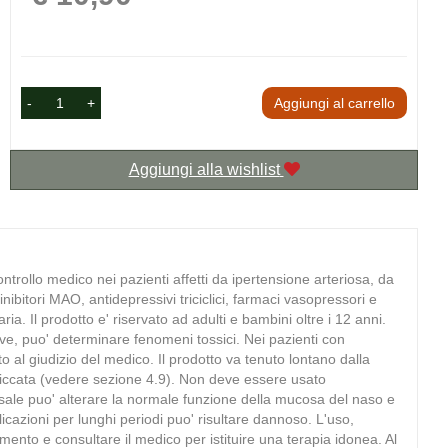
-
+
Aggiungi al carrello
Aggiungi alla wishlist
trollo medico nei pazienti affetti da ipertensione arteriosa, da
nibitori MAO, antidepressivi triciclici, farmaci vasopressori e
ia. Il prodotto e' riservato ad adulti e bambini oltre i 12 anni.
ive, puo' determinare fenomeni tossici. Nei pazienti con
 al giudizio del medico. Il prodotto va tenuto lontano dalla
piccata (vedere sezione 4.9). Non deve essere usato
 nasale puo' alterare la normale funzione della mucosa del naso e
icazioni per lunghi periodi puo' risultare dannoso. L'uso,
amento e consultare il medico per istituire una terapia idonea. Al