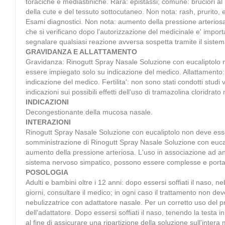
toraciche e mediastiniche. Rara: epistassi; comune: bruciori a
della cute e del tessuto sottocutaneo. Non nota: rash, prurito,
Esami diagnostici. Non nota: aumento della pressione arteriosa
che si verificano dopo l'autorizzazione del medicinale e' import
segnalare qualsiasi reazione avversa sospetta tramite il sist
GRAVIDANZA E ALLATTAMENTO
Gravidanza: Rinogutt Spray Nasale Soluzione con eucaliptolo no
essere impiegato solo su indicazione del medico. Allattamento: la
indicazione del medico. Fertilita': non sono stati condotti studi v
indicazioni sui possibili effetti dell'uso di tramazolina cloridrato 
INDICAZIONI
Decongestionante della mucosa nasale.
INTERAZIONI
Rinogutt Spray Nasale Soluzione con eucaliptolo non deve esser
somministrazione di Rinogutt Spray Nasale Soluzione con eucalip
aumento della pressione arteriosa. L'uso in associazione ad antid
sistema nervoso simpatico, possono essere complesse e portare 
POSOLOGIA
Adulti e bambini oltre i 12 anni: dopo essersi soffiati il naso,
giorni, consultare il medico; in ogni caso il trattamento non dev
nebulizzatrice con adattatore nasale. Per un corretto uso del p
dell'adattatore. Dopo essersi soffiati il naso, tenendo la test
al fine di assicurare una ripartizione della soluzione sull'int