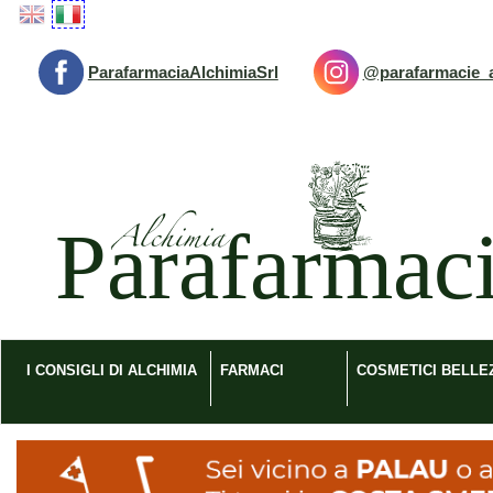
Passa
al
contenuto
ParafarmaciaAlchimiaSrl
@parafarmacie_a
principale
Parafarmacia
Alchimia
srl
I CONSIGLI DI ALCHIMIA
FARMACI
COSMETICI BELLE