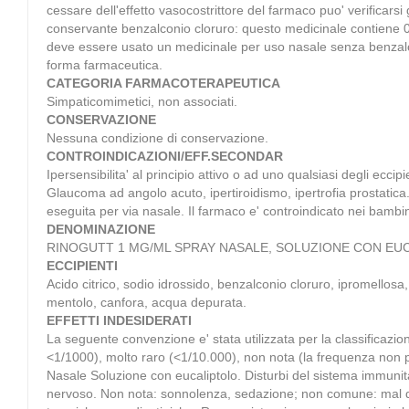
cessare dell'effetto vasocostrittore del farmaco puo' verificar
conservante benzalconio cloruro: questo medicinale contiene 0
deve essere usato un medicinale per uso nasale senza benzalcon
forma farmaceutica.
CATEGORIA FARMACOTERAPEUTICA
Simpaticomimetici, non associati.
CONSERVAZIONE
Nessuna condizione di conservazione.
CONTROINDICAZIONI/EFF.SECONDAR
Ipersensibilita' al principio attivo o ad uno qualsiasi degli ecci
Glaucoma ad angolo acuto, ipertiroidismo, ipertrofia prostatic
eseguita per via nasale. Il farmaco e' controindicato nei bambini 
DENOMINAZIONE
RINOGUTT 1 MG/ML SPRAY NASALE, SOLUZIONE CON EUC
ECCIPIENTI
Acido citrico, sodio idrossido, benzalconio cloruro, ipromellosa,
mentolo, canfora, acqua depurata.
EFFETTI INDESIDERATI
La seguente convenzione e' stata utilizzata per la classificaz
<1/1000), molto raro (<1/10.000), non nota (la frequenza non puo'
Nasale Soluzione con eucaliptolo. Disturbi del sistema immunitar
nervoso. Non nota: sonnolenza, sedazione; non comune: mal di te