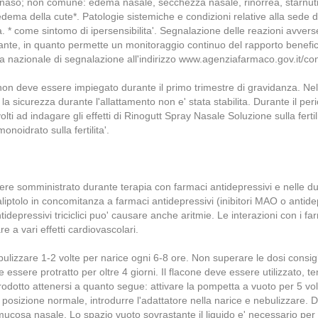
l naso; non comune: edema nasale, secchezza nasale, rinorrea, starnuti
 edema della cute*. Patologie sistemiche e condizioni relative alla sede
. * come sintomo di ipersensibilita'. Segnalazione delle reazioni avver
ante, in quanto permette un monitoraggio continuo del rapporto beneficio/
ema nazionale di segnalazione all'indirizzo www.agenziafarmaco.gov.it/
n deve essere impiegato durante il primo trimestre di gravidanza. Nel 
 sicurezza durante l'allattamento non e' stata stabilita. Durante il peri
olti ad indagare gli effetti di Rinogutt Spray Nasale Soluzione sulla ferti
monoidrato sulla fertilita'.
e somministrato durante terapia con farmaci antidepressivi e nelle due
tolo in concomitanza a farmaci antidepressivi (inibitori MAO o antidepr
epressivi triciclici puo' causare anche aritmie. Le interazioni con i farma
a vari effetti cardiovascolari.
 nebulizzare 1-2 volte per narice ogni 6-8 ore. Non superare le dosi consi
e essere protratto per oltre 4 giorni. Il flacone deve essere utilizzato, 
rodotto attenersi a quanto segue: attivare la pompetta a vuoto per 5 vol
a in posizione normale, introdurre l'adattatore nella narice e nebulizzar
era mucosa nasale. Lo spazio vuoto sovrastante il liquido e' necessario p