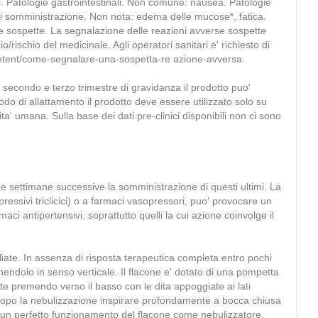
. Patologie gastrointestinali. Non comune: nausea. Patologie
 di somministrazione. Non nota: edema delle mucose*, fatica.
se sospette. La segnalazione delle reazioni avverse sospette
rischio del medicinale. Agli operatori sanitari e' richiesto di
content/come-segnalare-una-sospetta-re azione-avversa.
secondo e terzo trimestre di gravidanza il prodotto puo'
odo di allattamento il prodotto deve essere utilizzato solo su
lita' umana. Sulla base dei dati pre-clinici disponibili non ci sono
 settimane successive la somministrazione di questi ultimi. La
essivi triclicici) o a farmaci vasopressori, puo' provocare un
ci antipertensivi, soprattutto quelli la cui azione coinvolge il
gliate. In assenza di risposta terapeutica completa entro pochi
tenendolo in senso verticale. Il flacone e' dotato di una pompetta
te premendo verso il basso con le dita appoggiate ai lati
e. Dopo la nebulizzazione inspirare profondamente a bocca chiusa
er un perfetto funzionamento del flacone come nebulizzatore.