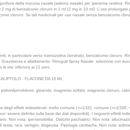
si gonfiore della mucosa nasale (edema nasale) per iperemia reattiva. R
,2 mg di benzalconio cloruro in 1 ml (2 mg in 10 ml). L'uso prolungat
io cloruro. Se tali medicinali per uso nasale senza benzalconio clorur
pienti; in particolare verso tramazolina cloridrato, benzalconio cloruro. R
a. Gravidanza e allattamento. Rinogutt Spray Nasale: soluzione con euc
di eta' inferiore ai 12 anni.
ALIPTOLO - FLACONE DA 10 ML
 polivinilpirrolidone, glicerolo, magnesio solfato, magnesio cloruro, calc
ione degli effetti indesiderati: molto comune (>=1/10), comune (>=1/10
 essere definita sulla base dei dati disponibili). I seguenti effetti inde
io. Non nota: ipersensibilita'. Disturbi psichiatrici. Non nota: allucina
sta; rara: vertigini, disgeusia. Patologie cardiache. Non nota: aritmie,