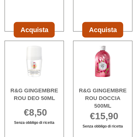
ROU
ROU
BOX
CR
SAP
MAINS30ML
3PZ
Acquista
Acquista
Acquista R&G
Acquista R&G
GINGEMBRE
GINGEMBRE
Acquista R&G
Acqu
ROU
ROU
GINGEMBRE
GIN
BOX
CR
ROU
ROU
SAP
MAINS30ML al
DEO
DOCC
3PZ al
carrello
50ML alla
500ML
carrello
wishlist
wishli
R&G GINGEMBRE
R&G GINGEMBRE
ROU DEO 50ML
ROU DOCCIA
500ML
€8,50
€15,90
Senza obbligo di ricetta
Senza obbligo di ricetta
R&G
Informazioni
Informazioni
GINGEMBRE
su R&G