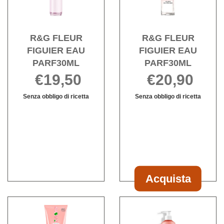
PARF30ML alla
PARF
wishlist
wishli
R&G FLEUR
R&G FLEUR
FIGUIER EAU
FIGUIER EAU
PARF30ML
PARF30ML
€19,50
€20,90
Senza obbligo di ricetta
Senza obbligo di ricetta
R&G
Informazioni
Informazioni
FLEUR
su R&G
su R&G
FIGUIER
FLEUR
FLEUR
EAU
FIGUIER
FIGUIER
PARF30ML non
EAU
EAU
è
PARF30ML
PARF30ML
disponibile
Acquista
Acquista R&G
FLEUR
Acquista R&G
Acqu
FIGUIER
FLEUR
FLE
EAU