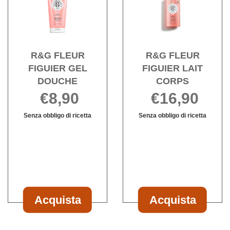
FIGUIER
FIGU
PARF30ML al
GEL
LAIT
carrello
DOUCHE alla
CORP
wishlist
wishli
R&G FLEUR
R&G FLEUR
FIGUIER GEL
FIGUIER LAIT
DOUCHE
CORPS
€8,90
€16,90
Senza obbligo di ricetta
Senza obbligo di ricetta
Informazioni
Informazioni
su R&G
su R&G
FLEUR
FLEUR
FIGUIER
FIGUIER
GEL
LAIT
DOUCHE
CORPS
Acquista
Acquista
Acquista R&G
Acquista R&G
FLEUR
FLEUR