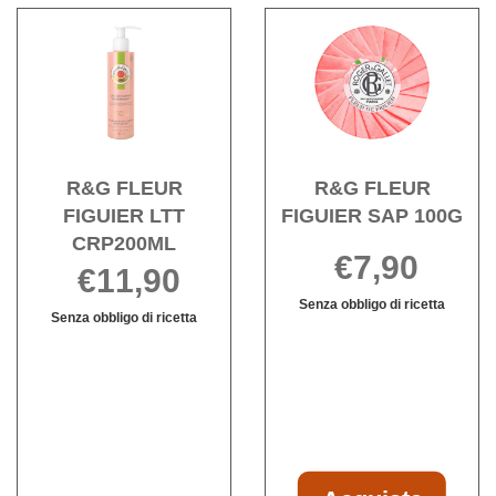
FIGUIER
FIGUIER
Acquista R&G
Acqu
GEL
LAIT
FLEUR
FLE
DOUCHE al
CORPS al
FIGUIER
FIGU
carrello
carrello
LTT
SAP
CRP200ML alla
100G 
wishlist
wishli
R&G FLEUR
R&G FLEUR
FIGUIER LTT
FIGUIER SAP 100G
CRP200ML
€7,90
€11,90
Senza obbligo di ricetta
Senza obbligo di ricetta
Informazioni
R&G
Informazioni
su R&G
FLEUR
su R&G
FLEUR
FIGUIER
FLEUR
FIGUIER
LTT
FIGUIER
SAP
CRP200ML non
LTT
100G
è
CRP200ML
disponibile