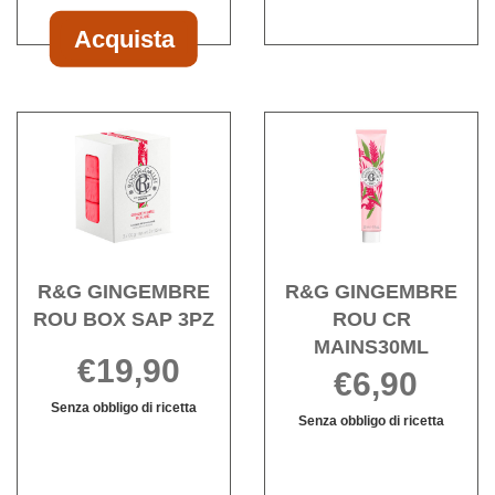
LABBRA
è
200ML
3,5G
disponibile
Acquista
Acquista R&G
GING
RGE
Acquista R&G
Acqu
BALS
GINGEMBRE
GIN
LABBRA
ROU
ROU
3,5G al
BOX
CR
carrello
SAP
MAIN
3PZ alla
wishli
wishlist
R&G GINGEMBRE
R&G GINGEMBRE
ROU BOX SAP 3PZ
ROU CR
MAINS30ML
€19,90
€6,90
Senza obbligo di ricetta
Senza obbligo di ricetta
Informazioni
Informazioni
su R&G
su R&G
GINGEMBRE
GINGEMBRE