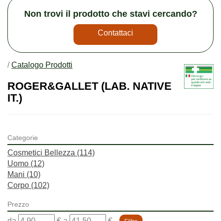
Non trovi il prodotto che stavi cercando?
Contattaci
/
Catalogo Prodotti
ROGER&GALLET (LAB. NATIVE
IT.)
Categorie
Cosmetici Bellezza
(114)
Uomo
(12)
Mani
(10)
Corpo
(102)
Prezzo
filtra
filtra
da
€
a
€