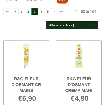
da
a
41 - 60 di 164
««
«
1
2
3
4
5
»
»»
Alfabetico [A - Z]
Acquista R&G
Acqu
FLEUR
FLE
D'OSMANT
D'OS
CR
CRE
MAINS alla
MANI 
wishlist
wishli
R&G FLEUR
R&G FLEUR
D'OSMANT CR
D'OSMANT
MAINS
CREMA MANI
€6,90
€4,90