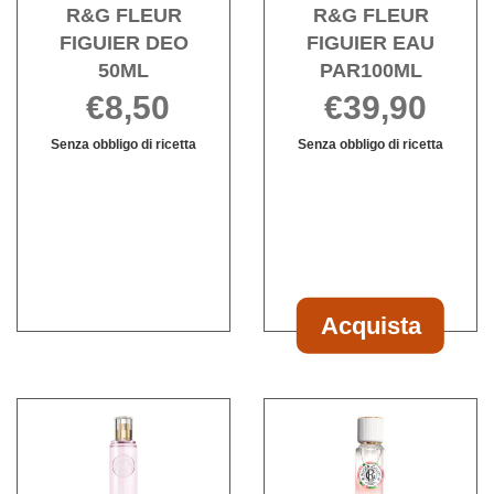
R&G FLEUR
R&G FLEUR
FIGUIER DEO
FIGUIER EAU
50ML
PAR100ML
€8,50
€39,90
Senza obbligo di ricetta
Senza obbligo di ricetta
R&G
Informazioni
Informazioni
FLEUR
su R&G
su R&G
FIGUIER
FLEUR
FLEUR
DEO
FIGUIER
FIGUIER
50ML non
DEO
EAU
è
50ML
PAR100ML
disponibile
Acquista
Acquista R&G
FLEUR
FIGUIER
Acquista R&G
Acqu
EAU
FLEUR
FLE
PAR100ML al
FIGUIER
FIGU
carrello
EAU
EAU