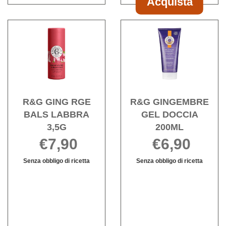
Acquista
Acquista R&G
FLEUR
Acquista R&G
Acqu
FIGUIER
GING
GIN
SAP
RGE
GEL
100G al
BALS
DOCC
carrello
LABBRA
200ML
3,5G alla
wishli
wishlist
R&G GING RGE
R&G GINGEMBRE
BALS LABBRA
GEL DOCCIA
3,5G
200ML
€7,90
€6,90
Senza obbligo di ricetta
Senza obbligo di ricetta
Informazioni
R&G
Informazioni
su R&G
GINGEMBRE
su R&G
GING
GEL
GINGEMBRE
RGE
DOCCIA
GEL
BALS
200ML non
DOCCIA