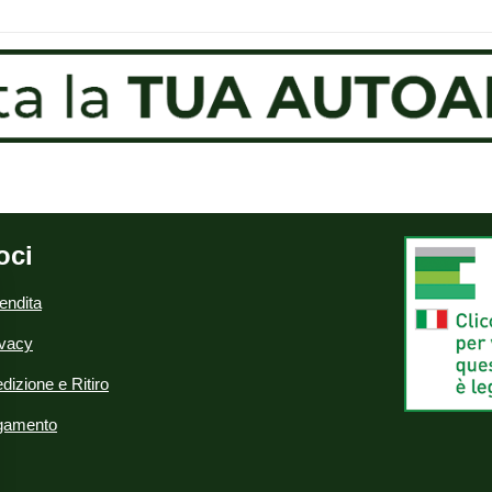
oci
endita
ivacy
dizione e Ritiro
agamento