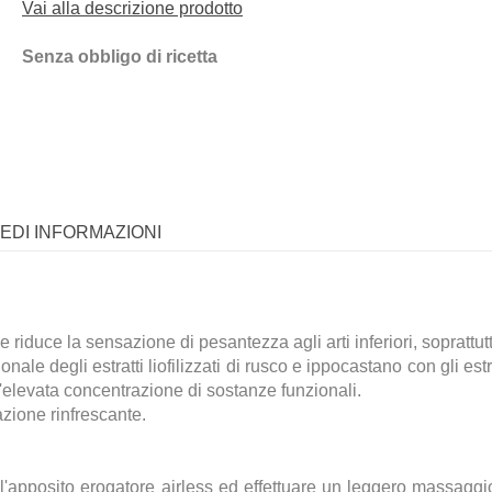
Vai alla descrizione prodotto
Senza obbligo di ricetta
IEDI INFORMAZIONI
iduce la sensazione di pesantezza agli arti inferiori, soprattutt
ale degli estratti liofilizzati di rusco e ippocastano con gli estra
'elevata concentrazione di sostanze funzionali.
zione rinfrescante.
l'apposito erogatore airless ed effettuare un leggero massaggio