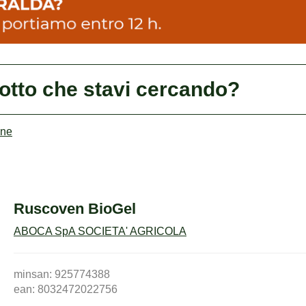
dotto che stavi cercando?
ane
Ruscoven BioGel
ABOCA SpA SOCIETA' AGRICOLA
minsan: 925774388
ean: 8032472022756