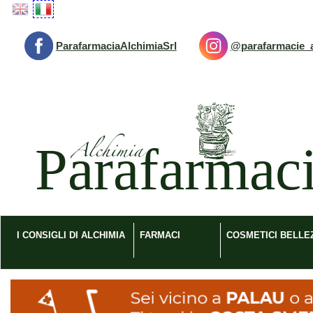
Passa
al
contenuto
ParafarmaciaAlchimiaSrl
@parafarmacie_a
principale
Parafarmacia
Alchimia
srl
I CONSIGLI DI ALCHIMIA
FARMACI
COSMETICI BELLE