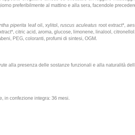
giorno preferibilmente al mattino e alla sera, facendole preceder
tha piperita
leaf oil, xylitol,
ruscus aculeatus
root extract*,
aes
xtract*, citric acid, aroma, glucose, limonene, linalool, citronellol
beni, PEG, coloranti, profumi di sintesi, OGM.
te alla presenza delle sostanze funzionali e alla naturalità del
, in confezione integra: 36 mesi.