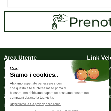
Area Utente
Link Vel
Area utente
Condizioni di V
Registrati
Informativa Pr
Wishlist
Modalità di Spe
Contatti
Modalità di P
Iscrizione alla Newsletter
Cookie Policy