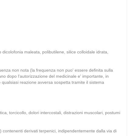
icolofonia maleata, polibutilene, silice colloidale idrata,
equenza non nota (la frequenza non puo' essere definita sulla
ano dopo l'autorizzazione del medicinale e' importante, in
e qualsiasi reazione avversa sospetta tramite il sistema
a, torcicollo, dolori intercostali, distrazioni muscolari, postumi
) contenenti derivati terpenici, indipendentemente dalla via di