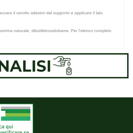
ccare il cerotto adesivo dal supporto e applicare il lato
: gomma naturale, dibutilidrossitoluene. Per l'elenco completo