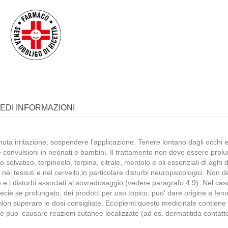
IEDI INFORMAZIONI
enuta irritazione, sospendere l'applicazione. Tenere lontano dagli occhi 
onvulsioni in neonati e bambini. Il trattamento non deve essere prolungat
o selvatico, terpineolo, terpina, citrale, mentolo e oli essenziali di aghi
) nei tessuti e nel cervello,in particolare disturbi neuropsicologici. N
 e i disturbi associati al sovradosaggio (vedere paragrafo 4.9). Nel caso 
pecie se prolungato, dei prodotti per uso topico, puo' dare origine a fen
 Non superare le dosi consigliate. Eccipienti:questo medicinale contien
e puo' causare reazioni cutanee localizzate (ad es. dermatitida contatto