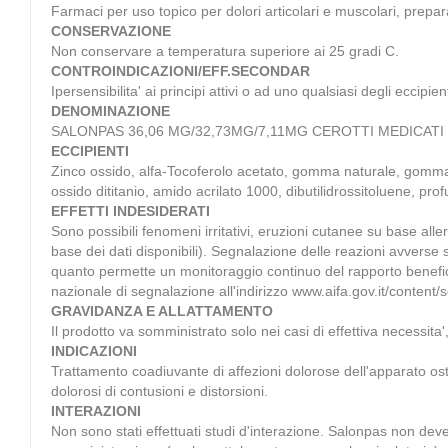
Farmaci per uso topico per dolori articolari e muscolari, preparat
CONSERVAZIONE
Non conservare a temperatura superiore ai 25 gradi C.
CONTROINDICAZIONI/EFF.SECONDAR
Ipersensibilita' ai principi attivi o ad uno qualsiasi degli eccipie
DENOMINAZIONE
SALONPAS 36,06 MG/32,73MG/7,11MG CEROTTI MEDICATI
ECCIPIENTI
Zinco ossido, alfa-Tocoferolo acetato, gomma naturale, gomma buti
ossido dititanio, amido acrilato 1000, dibutilidrossitoluene, pro
EFFETTI INDESIDERATI
Sono possibili fenomeni irritativi, eruzioni cutanee su base all
base dei dati disponibili). Segnalazione delle reazioni avverse 
quanto permette un monitoraggio continuo del rapporto beneficio/
nazionale di segnalazione all'indirizzo www.aifa.gov.it/content/
GRAVIDANZA E ALLATTAMENTO
Il prodotto va somministrato solo nei casi di effettiva necessita',
INDICAZIONI
Trattamento coadiuvante di affezioni dolorose dell'apparato osteo
dolorosi di contusioni e distorsioni.
INTERAZIONI
Non sono stati effettuati studi d'interazione. Salonpas non deve