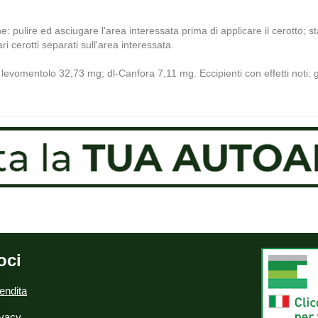
 pulire ed asciugare l'area interessata prima di applicare il cerotto; sta
ri cerotti separati sull'area interessata.
mg; levomentolo 32,73 mg; dl-Canfora 7,11 mg. Eccipienti con effetti noti
oci
endita
ivacy