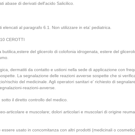
i abase di derivati dell'acido Salicilico.
nti elencati al paragrafo 6.1. Non utilizzare in eta' pediatrica.
 10 CEROTTI
lica,estere del glicerolo di colofonia idrogenata, estere del glicerolo d
fumo.
ergica, dermatiti da contatto e ustioni nella sede di applicazione con fr
sospette. La segnalazione delle reazioni avverse sospette che si verific
rischio del medicinale. Agli operatori sanitari e' richiesto di segnalar
segnalazioni-reazioni-avverse.
 sotto il diretto controllo del medico.
-articolare e muscolare; dolori articolari e muscolari di origine reumatic
 essere usato in concomitanza con altri prodotti (medicinali o cosmetici