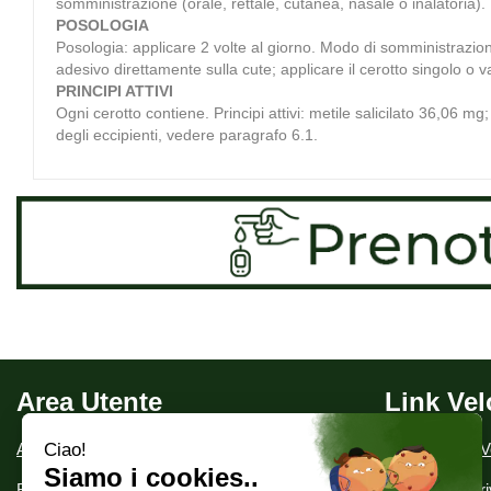
somministrazione (orale, rettale, cutanea, nasale o inalatoria).
POSOLOGIA
Posologia: applicare 2 volte al giorno. Modo di somministrazione:
adesivo direttamente sulla cute; applicare il cerotto singolo o va
PRINCIPI ATTIVI
Ogni cerotto contiene. Principi attivi: metile salicilato 36,06 
degli eccipienti, vedere paragrafo 6.1.
Area Utente
Link Vel
Area utente
Condizioni di V
Registrati
Informativa Pr