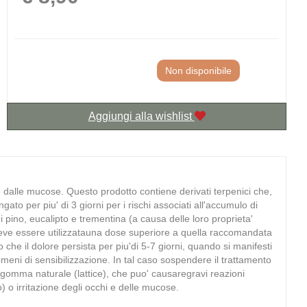
Non disponibile
Aggiungi alla wishlist
e dalle mucose. Questo prodotto contiene derivati terpenici che,
o per piu' di 3 giorni per i rischi associati all'accumulo di
 di pino, eucalipto e trementina (a causa delle loro proprieta'
on deve essere utilizzatauna dose superiore a quella raccomandata
che il dolore persista per piu'di 5-7 giorni, quando si manifesti
omeni di sensibilizzazione. In tal caso sospendere il trattamento
e gomma naturale (lattice), che puo' causaregravi reazioni
) o irritazione degli occhi e delle mucose.