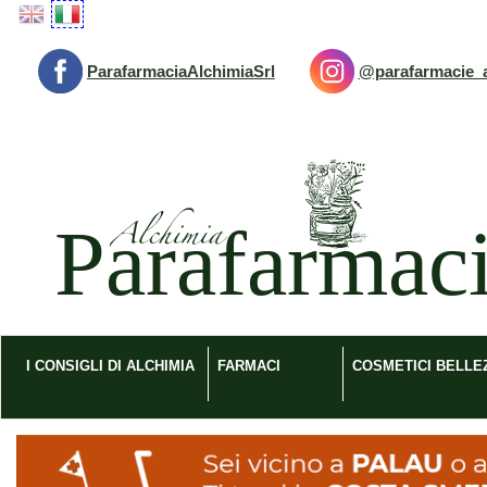
Passa
al
contenuto
ParafarmaciaAlchimiaSrl
@parafarmacie_a
principale
Parafarmacia
Alchimia
srl
I CONSIGLI DI ALCHIMIA
FARMACI
COSMETICI BELLE