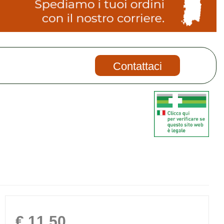
Contattaci
Prezzo
€ 11,50