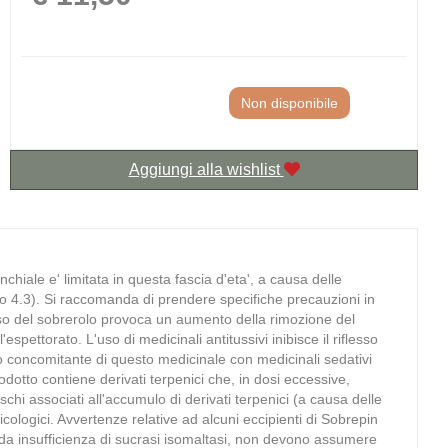
Non disponibile
Aggiungi alla wishlist
chiale e' limitata in questa fascia d'eta', a causa delle
afo 4.3). Si raccomanda di prendere specifiche precauzioni in
'uso del sobrerolo provoca un aumento della rimozione del
'espettorato. L'uso di medicinali antitussivi inibisce il riflesso
so concomitante di questo medicinale con medicinali sedativi
dotto contiene derivati terpenici che, in dosi eccessive,
chi associati all'accumulo di derivati terpenici (a causa delle
sicologici. Avvertenze relative ad alcuni eccipienti di Sobrepin
 o da insufficienza di sucrasi isomaltasi, non devono assumere