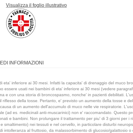
Visualizza il foglio illustrativo
IEDI INFORMAZIONI
 eta' inferiore ai 30 mesi. Infatti la capacita' di drenaggio del muco bron
vono essere usati nei bambini di eta' inferiore ai 30 mesi (vedere paragr
asma e con una storia di broncospasmo, nonche' in pazienti debilitati. L
o il riflesso della tosse. Pertanto, e' previsto un aumento della tosse e dell
 a causa di un aumento dell'accumulo di muco nelle vie respiratorie. L'u
ale (ad es. medicinali anti-muscarinici) non e' raccomandato. Questo pro
i e bambini. Non prolungare il trattamento per piu' di 3 giorni per i ris
o e smaltimento) nei tessuti e nel cervello, in particolare disturbi neurop
ri di intolleranza al fruttosio, da malassorbimento di glucosio/galattosio