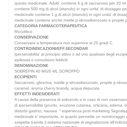
questo medicinale. Adulti: contiene 6 g di saccarosio per 20 ml
contiene 500 mg di alcol (etanolo) in ogni unita' di dosaggio per
medicinale contiene 1 g di alcol (etanolo) in ogni unita' di dosa
medicinale contiene anche metile p-idrossibenzoato e propile p
CATEGORIA FARMACOTERAPEUTICA
Mucolitico.
CONSERVAZIONE
Conservare a temperatura non superiore ai 25 gradi C.
CONTROINDICAZIONI/EFF.SECONDAR
Ipersensibilita' al principio attivo o ad uno qualsiasi degli eccip
epilessia o convulsioni febbrili.
DENOMINAZIONE
SOBREPIN 40 MG/5 ML SCIROPPO
ECCIPIENTI
Saccarosio, glicerina, metile p-idrossibenzoato, propile p-idr
caramel, aroma cherry brandy, acqua depurata.
EFFETTI INDESIDERATI
A causa della presenza di sobrerolo e in caso di non osservanz
di ipersensibilità (prurito, eruzione cutanea, orticaria, edema,
disturbi gastrici, nausea. * esperienza post-marketing Segnalaz
medicinale e' importante, in quanto permette un monitoraggio con
sospetta tramite il sistema nazionale di segnalazione all'indiriz