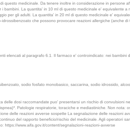
 di questo medicinale. Da tenere inoltre in considerazione in persone af
 i bambini. La quantita' in 10 ml di questo medicinale e' equivalente a m
ggio per gli adulti. La quantita' in 20 ml di questo medicinale e' equival
-idrossibenzoato che possono provocare reazioni allergiche (anche di ti
ienti elencati al paragrafo 6.1. Il farmaco e' controindicato: nei bambini 
ossibenzoato, sodio fosfato monobasico, saccarina, sodio idrossido, alc
a delle dosi raccomandate puo' presentarsi un rischio di convulsioni ne
 dispnea)*. Patologie respiratorie, toraciche e mediastiniche. Non nota: o
ione delle reazioni avverse sospette La segnalazione delle reazioni avv
tinuo del rapporto beneficio/rischio del medicinale. Agli operatori sani
zo: https://www.aifa.gov.it/content/segnalazioni-reazioni-avverse