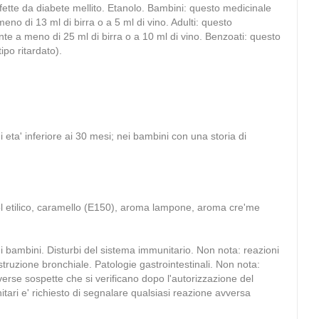
fette da diabete mellito. Etanolo. Bambini: questo medicinale
eno di 13 ml di birra o a 5 ml di vino. Adulti: questo
ente a meno di 25 ml di birra o a 10 ml di vino. Benzoati: questo
po ritardato).
di eta' inferiore ai 30 mesi; nei bambini con una storia di
ool etilico, caramello (E150), aroma lampone, aroma cre'me
i bambini. Disturbi del sistema immunitario. Non nota: reazioni
struzione bronchiale. Patologie gastrointestinali. Non nota:
erse sospette che si verificano dopo l'autorizzazione del
tari e' richiesto di segnalare qualsiasi reazione avversa