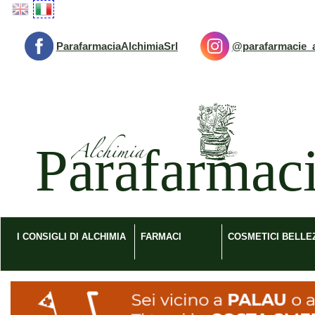
Passa
al
contenuto
ParafarmaciaAlchimiaSrl
@parafarmacie_a
principale
Parafarmacia
Alchimia
srl
I CONSIGLI DI ALCHIMIA
FARMACI
COSMETICI BELLE